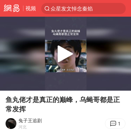
视频
众星发文悼念秦焰
新能源汽车产业链提速
SK海力士回应“或出售重庆工厂”传闻
大连一起飞航班因乘客可乐爆瓶折返
费大厨不自称“大王”了
血指纹匹配成功，20年悬案告破！凶手被执行死刑
辽宁28名务农人员中暑死亡？官方辟谣
00:00
01:38
独闯南太行失联女子遗体已找到
Play
Ent
full
“还不如不放假”
鱼丸佬才是真正的巅峰，乌蝇哥都是正
常发挥
医疗垃圾做手机壳 这也是谋财害命
武契奇：欧洲已处于大战边缘
兔子王追剧
1
河北