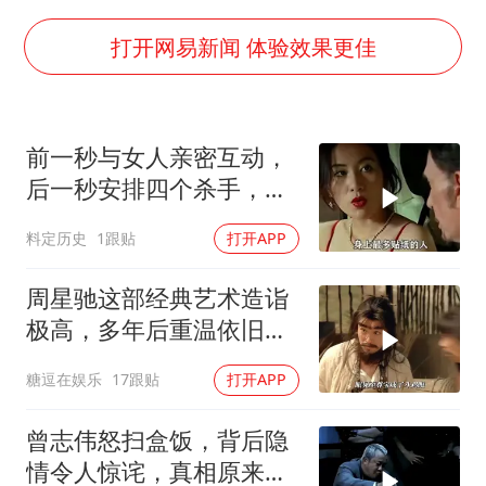
7月CPI同比上涨0.5% 经济内生增长动力持续增强
部分银行上调存款利率
打开网易新闻 体验效果更佳
货车高速制动失灵 交警护航化险为夷
白海豚突然大拐弯 走出罕见路线
前一秒与女人亲密互动，
朱一龙的鼻子怎么了
后一秒安排四个杀手，目
成都多趟列车临时停运
标竟就是她
料定历史
1跟贴
打开APP
路虎卫士限时降17万 BBA已集体降价
下党之路
周星驰这部经典艺术造诣
极高，多年后重温依旧动
人
糖逗在娱乐
17跟贴
打开APP
曾志伟怒扫盒饭，背后隐
情令人惊诧，真相原来如