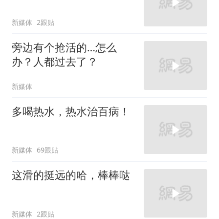
新媒体
2跟贴
旁边有个抢活的…怎么
办？人都过去了？
新媒体
多喝热水，热水治百病！
新媒体
69跟贴
这滑的挺远的哈，棒棒哒
新媒体
2跟贴