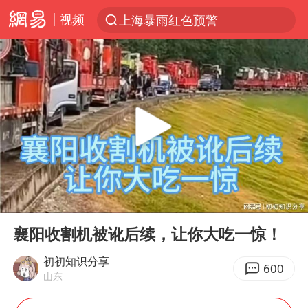
上海暴雨红色预警
视频
跨界融合拉长夏日经济消费链条
王艺迪无缘横滨赛决赛
白海豚逼近浙闽沿海
四川宜宾5.5级地震后余震为何不断
王艺迪2-4不敌张本美和止步4强
白海豚5次眼壁置换
上海轨交全网络地面高架区段限速运行
00:00
04:41
Play
Ent
“伊斯兰版北约”出现
full
襄阳收割机被讹后续，让你大吃一惊！
武契奇会见泽连斯基有何意图
初初知识分享
600
上海大部迎大暴雨
山东
2026年7月份居民消费价格同比上涨0.5%