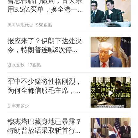
曾志伟临门做局，古天乐
用3.5亿买单，换全港一声
佩服！
黑哥讲现代史
958跟贴
报应来了？伊朗下达处决
令，特朗普连喊8次停
手，海外资产遭清算
凝水文秋
17跟贴
军中不少猛将性格刚烈，
为何全都信服毛主席，这
份大智慧值得感悟
新车知多少
穆杰塔巴藏身地已暴露？
特朗普放话采取斩首行