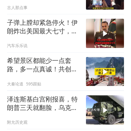
动，美军机又被击落
古人那点事
子弹上膛却紧急停火！伊
朗炸出美国最大七寸，特
朗普赶紧叫停战争
汽车乐乐说
希望景区都能少一点套
路，多一点真诚！共创良
好旅游环境！
大秦论道
595跟贴
泽连斯基白宫刚报喜，特
朗普三天就翻脸，乌克兰
最想要的导弹没了
附允历史观