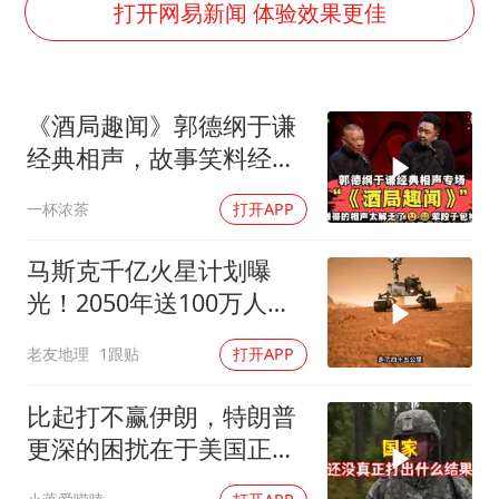
打开网易新闻 体验效果更佳
方桃子代言广告视频已下架
浙江海域将现5到8米巨浪到狂浪
上交绝杀清华 姚明笑出表情包
《酒局趣闻》郭德纲于谦
伯克希尔净买入约200亿美元股票
经典相声，故事笑料经典
不断！
曝美下令调查弹药库存信息遭泄露事件
一杯浓茶
打开APP
白海豚在海上打了个结
马斯克千亿火星计划曝
构建更高水平的全民健身公共服务体系
光！2050年送100万人上
火星，人类最后的退路？
老友地理
1跟贴
打开APP
比起打不赢伊朗，特朗普
更深的困扰在于美国正重
蹈前苏联模式