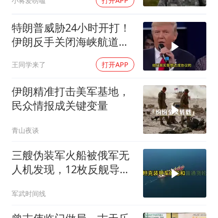
小蒋爱唠嗑
打开APP
特朗普威胁24小时开打！
伊朗反手关闭海峡航道，
美伊谁在说谎？
王同学来了
打开APP
伊朗精准打击美军基地，
民众情报成关键变量
青山夜谈
三艘伪装军火船被俄军无
人机发现，12枚反舰导弹
送入海底，乌军后勤命脉
军武时间线
遭重锤