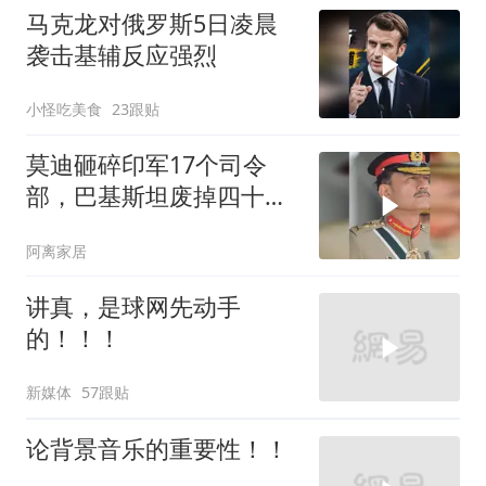
马克龙对俄罗斯5日凌晨
袭击基辅反应强烈
小怪吃美食
23跟贴
莫迪砸碎印军17个司令
部，巴基斯坦废掉四十年
旧制，南亚两个死敌同时
阿离家居
变天
讲真，是球网先动手
的！！！
新媒体
57跟贴
论背景音乐的重要性！！