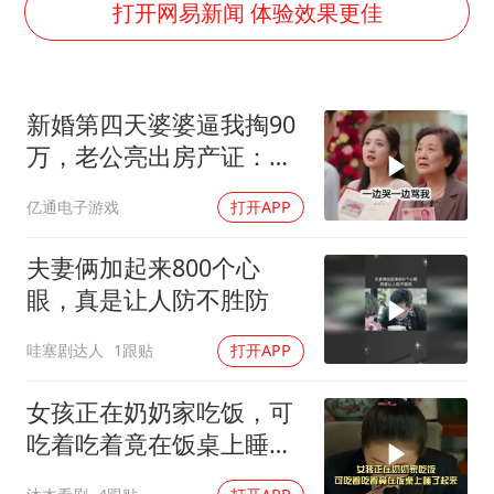
笔试第一被劝弃考涉事副校长被撤职
打开网易新闻 体验效果更佳
构建更高水平的全民健身公共服务体系
挡“张雪机车”民进党当局怕什么
新婚第四天婆婆逼我掏90
香港高温刷新历史纪录
万，老公亮出房产证：
灌溉水坝被隔成鱼塘 村民投诉20余年
妈，看清楚谁的名
亿通电子游戏
打开APP
中国第1高楼阻尼器摆动明显
奋力开创中国式现代化建设新局面
夫妻俩加起来800个心
眼，真是让人防不胜防
哇塞剧达人
1跟贴
打开APP
女孩正在奶奶家吃饭，可
吃着吃着竟在饭桌上睡了
起来