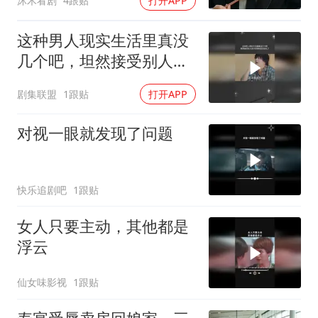
沐木看剧
4跟贴
打开APP
这种男人现实生活里真没
几个吧，坦然接受别人孩
子的同时还去结扎了
剧集联盟
1跟贴
打开APP
对视一眼就发现了问题
快乐追剧吧
1跟贴
女人只要主动，其他都是
浮云
仙女味影视
1跟贴