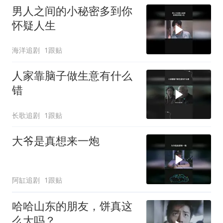
男人之间的小秘密多到你
怀疑人生
海洋追剧
1跟贴
人家靠脑子做生意有什么
错
长歌追剧
1跟贴
大爷是真想来一炮
阿缸追剧
1跟贴
哈哈山东的朋友，饼真这
么大吗？