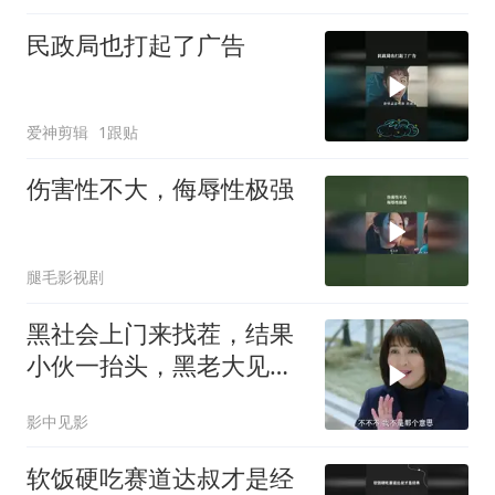
民政局也打起了广告
爱神剪辑
1跟贴
伤害性不大，侮辱性极强
腿毛影视剧
黑社会上门来找茬，结果
小伙一抬头，黑老大见了
后跪下叫哥
影中见影
软饭硬吃赛道达叔才是经