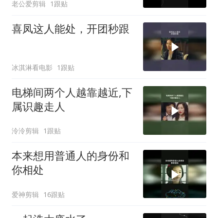
老公爱剪辑
1跟贴
喜凤这人能处，开团秒跟
冰淇淋看电影
1跟贴
电梯间两个人越靠越近,下
属识趣走人
泠泠剪辑
1跟贴
本来想用普通人的身份和
你相处
爱神剪辑
16跟贴