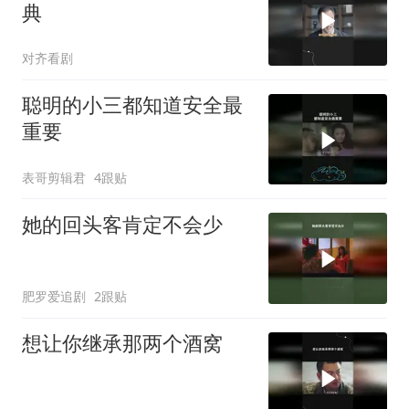
典
对齐看剧
聪明的小三都知道安全最
重要
表哥剪辑君
4跟贴
她的回头客肯定不会少
肥罗爱追剧
2跟贴
想让你继承那两个酒窝