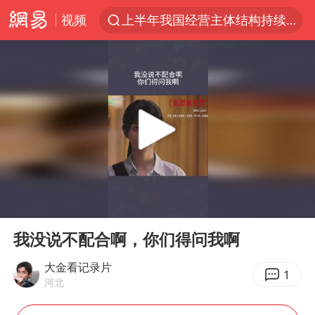
视频
上半年我国经营主体结构持续优化
白海豚将给京津冀带来大暴雨
《披荆斩棘2026》阵容官宣
国足U17与阿森纳决赛取消 并列冠军
2025年小学教师减少13.19万
王艺迪2-4不敌张本美和止步4强
以军士兵把枪口对准中国记者
00:00
01:15
上门女婿出轨女邻居多年被判重婚罪
Play
Ent
full
韩军前线部队连曝丑闻
我没说不配合啊，你们得问我啊
女子发现前夫婚内与第三者育子
大金看记录片
1
河北
《龙餐馆》 冲奖