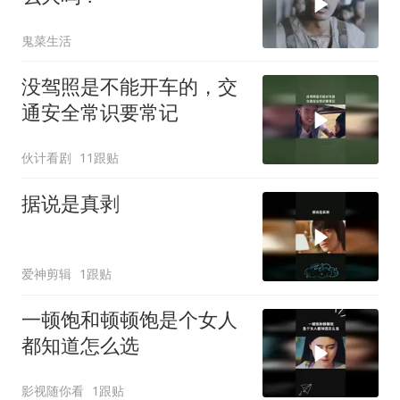
鬼菜生活
没驾照是不能开车的，交
通安全常识要常记
伙计看剧
11跟贴
据说是真剥
爱神剪辑
1跟贴
一顿饱和顿顿饱是个女人
都知道怎么选
影视随你看
1跟贴