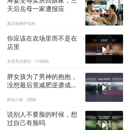
寿宴受辱卖房回娘家，三
天后岳母一家遭报应
真正能保护你的
你应该在农场里而不是在
店里
全是亮点剧社
173跟贴
胖女孩为了男神的抱抱，
没想最后竟减肥逆袭成校
花
剧说小妖
1跟贴
说别人不要脸的时候，想
过自己有脸吗