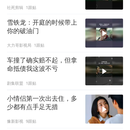
社死剪辑
1跟贴
雪铁龙：开庭的时候带上
你的破油门
大力哥影视局
1跟贴
车撞了确实赔不起，但拿
命抵债我这波不亏
剧集联盟
1跟贴
小情侣第一次出去住，多
少都有点手足无措
豫新影视
9跟贴