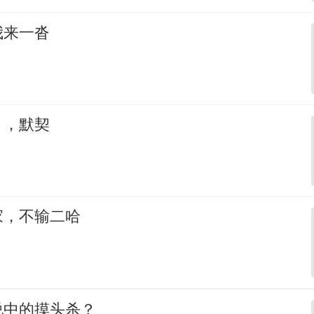
我来一沓
，，默契
家，不输二哈
说中的摸头杀？