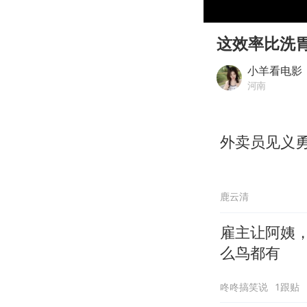
00:00
Play
这效率比洗
小羊看电影
河南
外卖员见义
鹿云清
雇主让阿姨，
么鸟都有
咚咚搞笑说
1跟贴