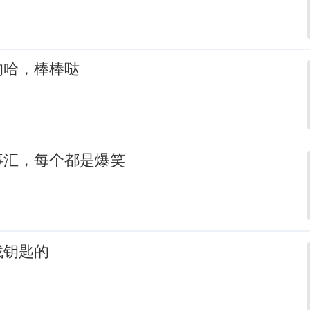
的哈，棒棒哒
事汇，每个都是爆笑
找钥匙的