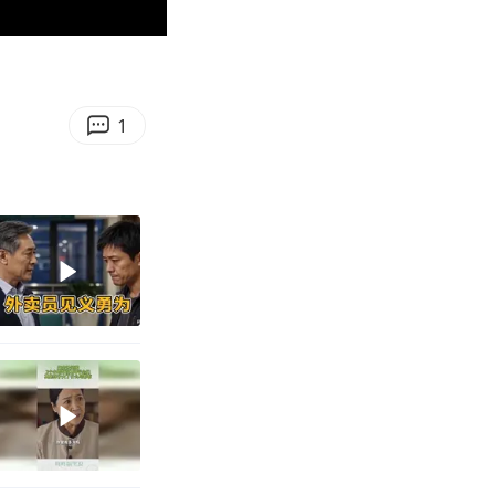
00:45
Enter
fullscreen
1