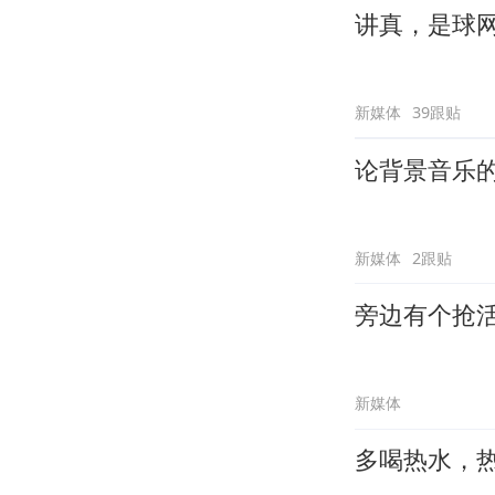
讲真，是球
新媒体
39跟贴
论背景音乐
新媒体
2跟贴
旁边有个抢
新媒体
多喝热水，