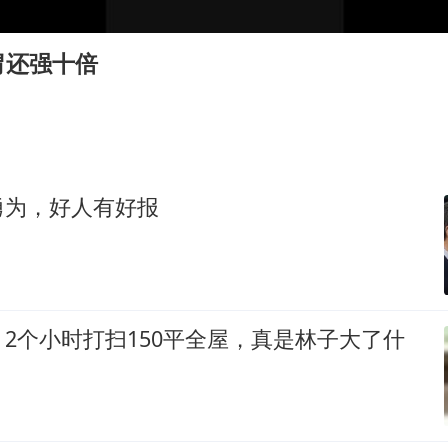
公司“上四休三”但要降薪1000元
河南某医院2.33亿工程串标案细节披露
胃还强十倍
男子杀人后逃进深山21年活得像野人
“空调24小时开着更省电”不实
立秋的仪式感
OpenAI为免费用户升级GPT-5.6 Luna
勇为，好人有好报
“中国蔬菜之乡”最高温达41.8℃
如何把百年大党建设得更加坚强有力？
2个小时打扫150平全屋，真是林子大了什