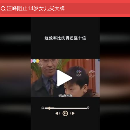
汪峰阻止14岁女儿买大牌
夜幕落下 运动上场
朱雨玲晋级WTT横滨冠军赛女单八强
27岁女子组织卖淫集团被悬赏通缉
美国将对多晶硅衍生品加征15%关税
官方通报教师招聘笔试前13名被淘汰
泰国校园枪击案死亡人数升至7人
女孩摆摊卖菌子时收到北大通知书
改名后的“青海拉面”店
女子开一天一夜空调后二氧化碳中毒
泰高官回应中国人在泰遭歧视：全面调查