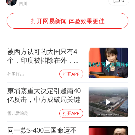
陕西柞水泥石流已致2死 仍有1人失联
0
四川
牛群和施拉普纳33年后重逢
打开网易新闻 体验效果更佳
上半年国内居民出游人次34.63亿
刘浩存百花奖开幕式红裙起舞
“南湖号”盾构机下线
被西方认可的大国只有4
店主称换“青海拉面”招牌后生意更好
个，印度被排除在外，为
何只能算准大国？
习近平心系体育强国建设
外围打击
打开APP
柬埔寨重大决定引越南40
亿反击，中方成破局关键
雪儿爱追剧
打开APP
同一款S-400三国命运不