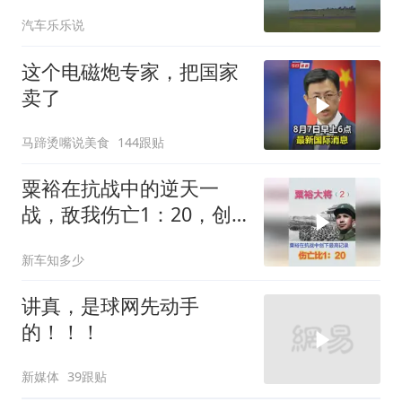
汽车乐乐说
这个电磁炮专家，把国家
卖了
马蹄烫嘴说美食
144跟贴
粟裕在抗战中的逆天一
战，敌我伤亡1：20，创
抗战最高记录
新车知多少
讲真，是球网先动手
的！！！
新媒体
39跟贴