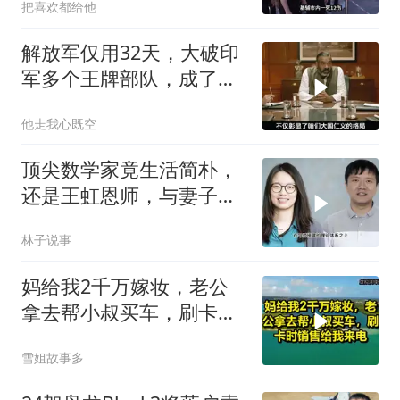
把喜欢都给他
解放军仅用32天，大破印
军多个王牌部队，成了印
度59年的噩梦
他走我心既空
顶尖数学家竟生活简朴，
还是王虹恩师，与妻子合
照慈眉善目
林子说事
妈给我2千万嫁妆，老公
拿去帮小叔买车，刷卡时
销售给我来电！
雪姐故事多