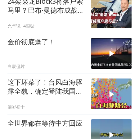
24架枭龙Block3将落户索
马里？巴布·曼德布成战略
支点
允华说
4跟贴
金价彻底爆了！
白宸侃片
这下坏菜了！台风白海豚
露全貌，确定登陆我国沿
海
肇岁初十
全世界都在等待中方回应