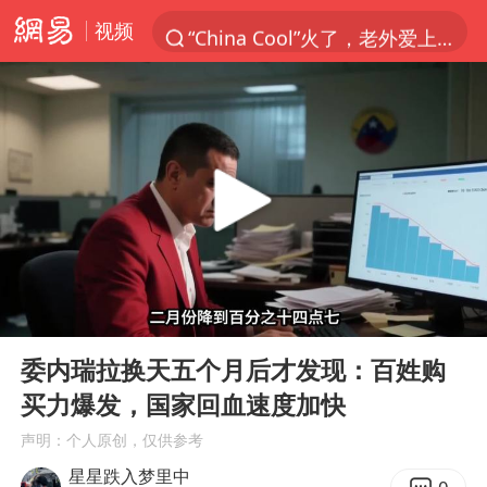
视频
“China Cool”火了，老外爱上中国避暑游
台风白海豚闭眼浙江上海处于危险半圆
四川宜宾市珙县发生3.4级地震
香港宏福苑火灾或由烟头引起
网约车司机充电时猝死保险拒赔
中国父女泰国骑摩托车坠崖1死1伤
周末打虎 宋致远被查
00:00
08:23
白海豚将正面袭击贯穿浙江
Play
Ent
full
浙江台州《告全体市民书》
委内瑞拉换天五个月后才发现：百姓购
买力爆发，国家回血速度加快
多个明星演唱会取消
声明：个人原创，仅供参考
男孩参加珠心算比赛气定神闲
星星跌入梦里中