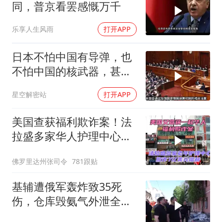
同，普京看罢感慨万千
乐享人生风雨
打开APP
日本不怕中国有导弹，也
不怕中国的核武器，甚至
不怕中国的稀土制裁
星空解密站
打开APP
美国查获福利欺诈案！法
拉盛多家华人护理中心欺
诈7亿美元福利！
佛罗里达州张司令
781跟贴
基辅遭俄军轰炸致35死
伤，仓库毁氨气外泄全城
警报