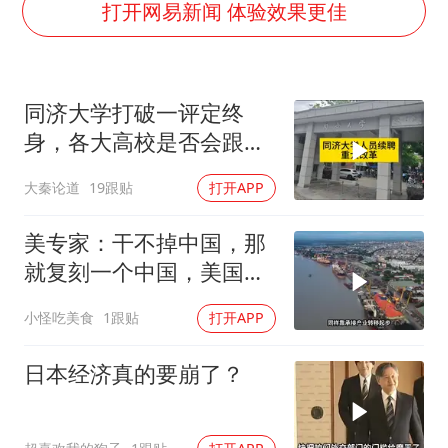
南大数院院长疑辞职信里写不想干了
打开网易新闻 体验效果更佳
美国退回1000亿美元关税
闪电劈中电线炸出一条火花
同济大学打破一评定终
李亚鹏向地铁吐血女孩捐99999元
身，各大高校是否会跟进
李嫣近照曝光
呢？
大秦论道
19跟贴
打开APP
新华社权威快报|我国编制完成新版全月地质图
曝张一鸣下死命令：不依赖AI蒸馏技术
美专家：干不掉中国，那
中国经济展现强大韧性和活力
就复刻一个中国，美国看
上了这两个国家
小怪吃美食
1跟贴
打开APP
日本经济真的要崩了？