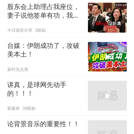
股东会上助理占我座位，
妻子说他签单有功，我抛
售60%股份：董事长也让
今日搞笑分享
3跟贴
给他当
台媒：伊朗成功了，攻破
美本土！
新时光点滴
讲真，是球网先动手
的！！！
新媒体
39跟贴
论背景音乐的重要性！！