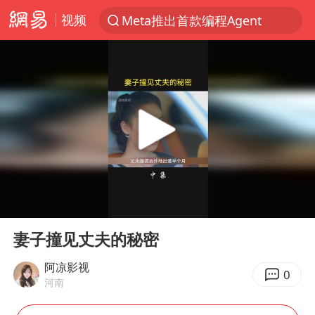
视频
Meta推出首款编程Agent
聚“绿”成势，结构转型活力足
80后女柜员获聘4200亿银行副行长
印度暴发金迪普拉病毒
41岁女子为鼓励女儿考上985研究生
郑国霖回应去景区上班被保安拦下
陕西柞水突发泥石流致1死2失联
00:00
00:46
24小时不关空调 电费反而更低？
Play
Ent
full
“梅姨”已是老年人 死刑或适用受限
妻子撞见丈夫的秘密
“事业单位招聘不是人情买卖”
阿凉影视
0
河南
杭州一小区17楼玻璃幕墙爆裂