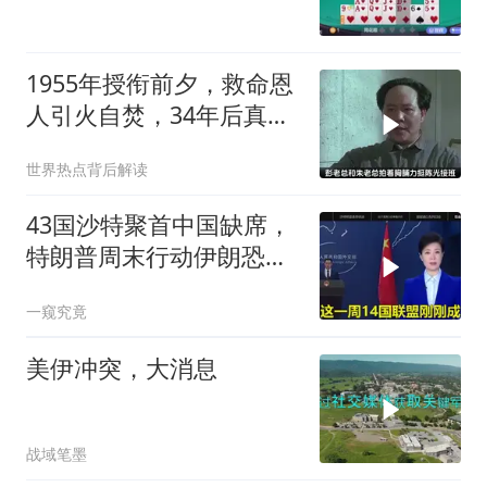
1955年授衔前夕，救命恩
人引火自焚，34年后真相
大白
世界热点背后解读
43国沙特聚首中国缺席，
特朗普周末行动伊朗恐遭
殃
一窥究竟
美伊冲突，大消息
战域笔墨