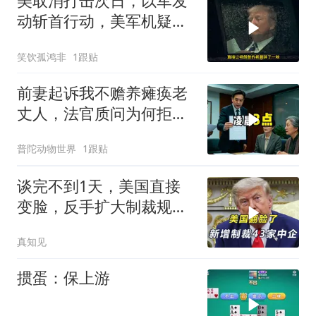
美取消打击次日，以军发
动斩首行动，美军机疑被
击落
笑饮孤鸿非
1跟贴
前妻起诉我不赡养瘫痪老
丈人，法官质问为何拒不
履行赡养义务
普陀动物世界
1跟贴
谈完不到1天，美国直接
变脸，反手扩大制裁规
模，43家中企遭殃
真知见
掼蛋：保上游