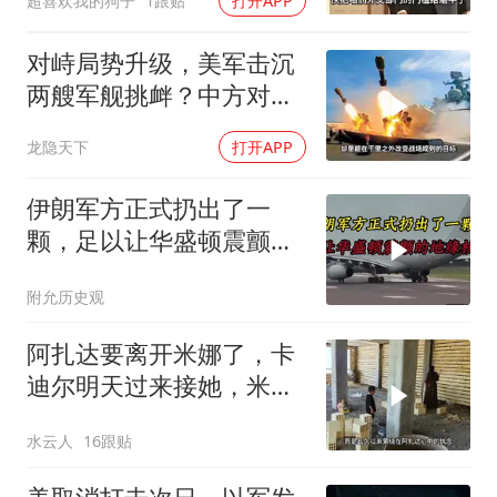
超喜欢我的狗子
1跟贴
打开APP
对峙局势升级，美军击沉
两艘军舰挑衅？中方对美
亮出“杀手锏”
龙隐天下
打开APP
伊朗军方正式扔出了一
颗，足以让华盛顿震颤的
地缘核弹
附允历史观
阿扎达要离开米娜了，卡
迪尔明天过来接她，米娜
放手让女儿离开
水云人
16跟贴