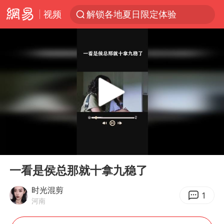
视频
解锁各地夏日限定体验
台风白海豚闭眼浙江上海处于危险半圆
香港宏福苑火灾或由烟头引起
浙江金华：市民非必要不外出
网约车司机充电时猝死保险拒赔
中国父女泰国骑摩托车坠崖1死1伤
白海豚将正面袭击贯穿浙江
00:00
00:14
周末打虎 宋致远被查
Play
Ent
full
浙江台州《告全体市民书》
一看是侯总那就十拿九稳了
上半年国内居民出游人次34.63亿
时光混剪
1
河南
刘浩存百花奖开幕式红裙起舞