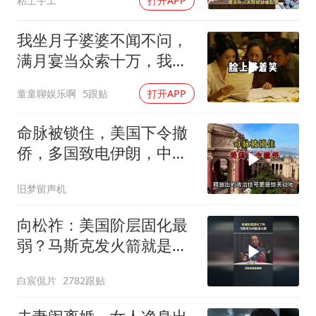
粘土手工
打开APP
我坐月子婆婆不闻不问，
满月宴当众索十万，我笑
着转账宣布3件事
童童聊娱乐啊
5跟贴
打开APP
命脉被锁住，美国下令撤
侨，多国致电伊朗，中国
两大判断全部成真
旧梦留声机
向松祚：美国阶层固化最
弱？马斯克发火箭就是答
案！
白宸侃片
2782跟贴