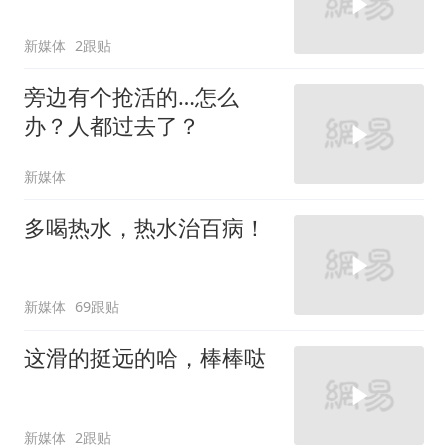
新媒体
2跟贴
旁边有个抢活的…怎么
办？人都过去了？
新媒体
多喝热水，热水治百病！
新媒体
69跟贴
这滑的挺远的哈，棒棒哒
新媒体
2跟贴