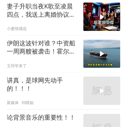
妻子升职当夜K歌至凌晨
四点，我送上离婚协议果
盘，隔天她拦在公司门
小蜜情感说
口：我们谈谈
伊朗这波针对谁？中资船
一周两艘被袭击！霍尔木
兹海峡的“安全走廊”神话
王同学来了
彻底破灭！
讲真，是球网先动手
的！！！
新媒体
39跟贴
论背景音乐的重要性！！