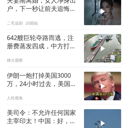
夫妻闹离婚，女人净身出
户，下一秒让前夫追悔莫
及！
二毛追剧
20跟贴
642艘巨轮夺路而逃，注
册费蒸发四成，中方打到
巴拿马“七寸”
烽火观察
伊朗一炮打掉美国3000
万，24小时过去，美国依
旧沉默
人性视角
美司令：不允许任何国家
主宰印太！中国：好，轰