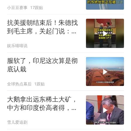
6N就挂一枚弹升空
小豆豆赛事
17跟贴
抗美援朝结束后！朱德找
到毛主席，关起门说：我
们该清理门户了
娱乐喵喵说
服软了，印尼这次算是彻
底认栽
全球热点幕后
1跟贴
大鹅拿出远东稀土大矿，
中方和印度价高者得，背
后全是各种算计
雪儿爱追剧