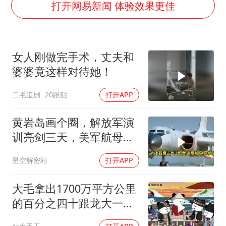
万岁山接盘烂尾恒大文旅城
打开网易新闻 体验效果更佳
薛之谦杭州站演唱会取消
泰国初中生饮弹自尽前开了26枪
女人刚做完手术，丈夫和
“准2万亿”之城点名支持三所大学
婆婆竟这样对待她！
店主称换“青海拉面”招牌后生意更好
二毛追剧
20跟贴
打开APP
女儿为争财产堵门阻挠父亲出殡
习近平心系体育强国建设
黄岩岛画个圈，解放军演
训亮剑三天，美军航母从
南海跑了
星空解密站
打开APP
大毛拿出1700万平方公里
的百分之四十跟龙大一起
开发[震惊][震惊]