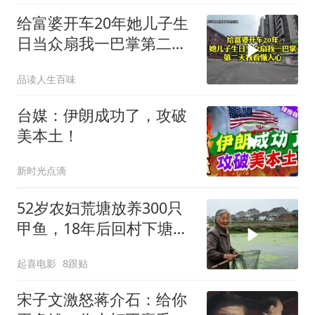
给富婆开车20年她儿子生
日当众扇我一巴掌第二天
我看懂人心
品读人生百味
台媒：伊朗成功了，攻破
美本土！
新时光点滴
52岁农妇荒塘放养300只
甲鱼，18年后回村下塘瞬
间傻眼
起喜电影
8跟贴
宋子文激怒蒋介石：给你