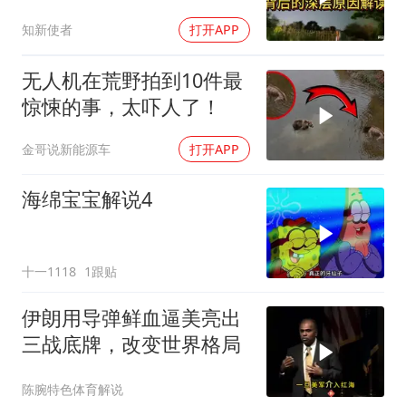
知新使者
打开APP
无人机在荒野拍到10件最
惊悚的事，太吓人了！
金哥说新能源车
打开APP
海绵宝宝解说4
十一1118
1跟贴
伊朗用导弹鲜血逼美亮出
三战底牌，改变世界格局
陈腕特色体育解说