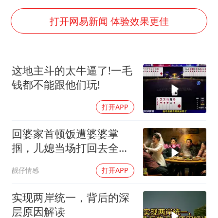
女子利用漏洞0元薅走3000多件家电
80后女柜员逆袭成4200亿银行副行长
打开网易新闻 体验效果更佳
把党建设得更加坚强有力
村民谈“梅姨”：叫的其实是“媒姨”
这地主斗的太牛逼了!一毛
中国养老床位“三连降”
钱都不能跟他们玩!
哪吒汽车南宁工厂设备降价20%拍卖
打开APP
奋进开新局 实干挑大梁
回婆家首顿饭遭婆婆掌
掴，儿媳当场打回去全家
惊呆
靓仔情感
打开APP
实现两岸统一，背后的深
层原因解读