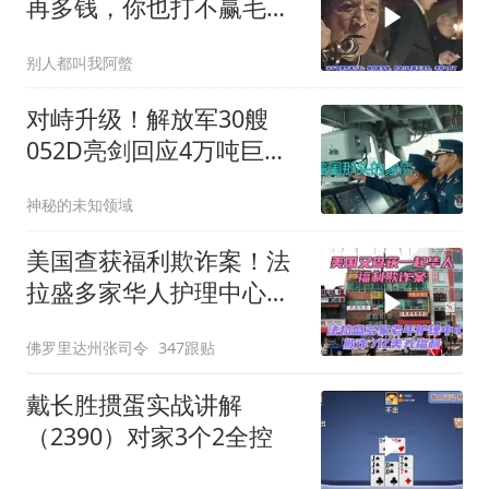
再多钱，你也打不赢毛泽
东，老蒋气坏了
别人都叫我阿螫
对峙升级！解放军30艘
052D亮剑回应4万吨巨舰
挑衅
神秘的未知领域
美国查获福利欺诈案！法
拉盛多家华人护理中心欺
诈7亿美元福利！
佛罗里达州张司令
347跟贴
戴长胜掼蛋实战讲解
（2390）对家3个2全控