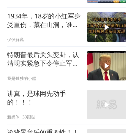
1934年，18岁的小红军身
受重伤，藏在山洞，谁料
被民团头目发现
仅仅解说
特朗普最后关头变卦，认
清现实紧急下令停止军事
行动
我是孤独的小船
讲真，是球网先动手
的！！！
新媒体
39跟贴
论背景音乐的重要性！！