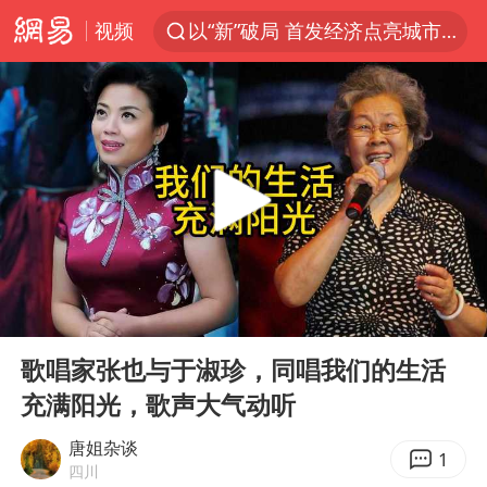
视频
以“新”破局 首发经济点亮城市消费活力
佛得角门将亮相智利俱乐部主场
看守所辅警收受10万获刑1年
宇树科技发行价格150.80元/股
宇树科技王兴兴身家有望超200亿元
五粮液渠道价一箱上涨近百元
CIA被曝已秘密设立古巴工作组
00:00
06:47
贵州轮胎子公司获美国退税8136万
Play
Ent
full
U17国足1分钟轰2球
歌唱家张也与于淑珍，同唱我们的生活
充满阳光，歌声大气动听
泰国一女公务员妆容引争议 本人回应
27岁女子成组织卖淫集团主犯被通缉
唐姐杂谈
1
四川