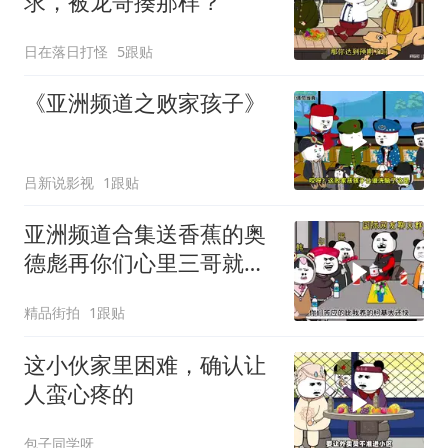
求，被龙哥揍那样？
日在落日打怪
5跟贴
《亚洲频道之败家孩子》
吕新说影视
1跟贴
亚洲频道合集送香蕉的奥
德彪再你们心里三哥就是
这种人吗
精品街拍
1跟贴
这小伙家里困难，确认让
人蛮心疼的
包子同学呀