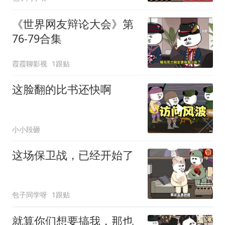
《世界网友辩论大会》第
76-79合集
霞霞聊影视
1跟贴
这脸翻的比书还快啊
小小段砸
这场保卫战，已经开始了
包子同学呀
1跟贴
就算你们想要搞我，那也