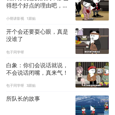
得想个好点的理由吧，这
这...他不成立啊
小萌讲影视
1跟贴
开个会还要耍心眼，真是
没谁了
包子同学呀
白象：你们会说话就说，
不会说话闭嘴，真来气！
包子同学呀
3跟贴
所队长的故事