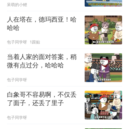
呆萌的小鲤
人在塔在，德玛西亚！哈
哈哈
包子同学呀
1跟贴
当着人家的面对答案，稍
微有点过分，哈哈哈
包子同学呀
白象哥不容易啊，不仅丢
了面子，还丢了里子
包子同学呀