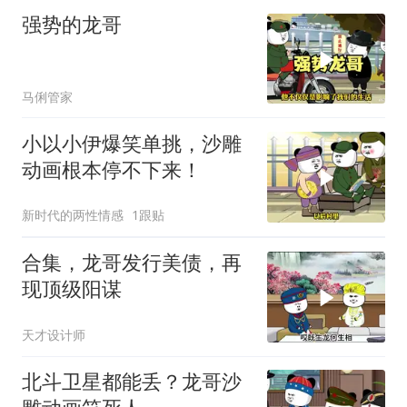
强势的龙哥
马俐管家
小以小伊爆笑单挑，沙雕
动画根本停不下来！
新时代的两性情感
1跟贴
合集，龙哥发行美债，再
现顶级阳谋
天才设计师
北斗卫星都能丢？龙哥沙