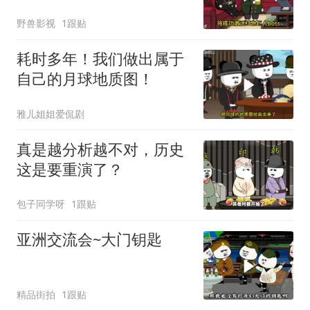
野兽影视
1跟贴
耗时多年！我们做出属于
自己的月球地质图！
雅儿姐姐爱侃剧
真是越分析越不对，历史
这是要重演了？
包子同学呀
1跟贴
亚洲交流会~大门钥匙
精品街拍
1跟贴