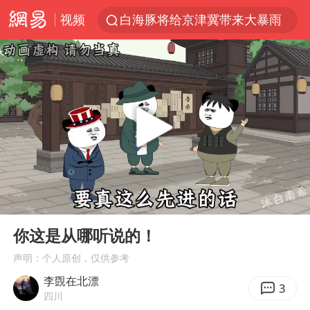
视频
白海豚将给京津冀带来大暴雨
刘嘉玲晒与周星驰合照
《披荆斩棘2026》阵容官宣
上海有出现龙卷潜势
国足U17与阿森纳决赛取消 并列冠军
香港高温刷新历史纪录
女子发现前夫婚内与第三者育子
00:00
03:00
王艺迪无缘横滨赛决赛
Play
Ent
full
2025年小学教师减少13.19万
你这是从哪听说的！
王艺迪2-4不敌张本美和止步4强
声明：个人原创，仅供参考
李覴在北漂
以军士兵把枪口对准中国记者
3
四川