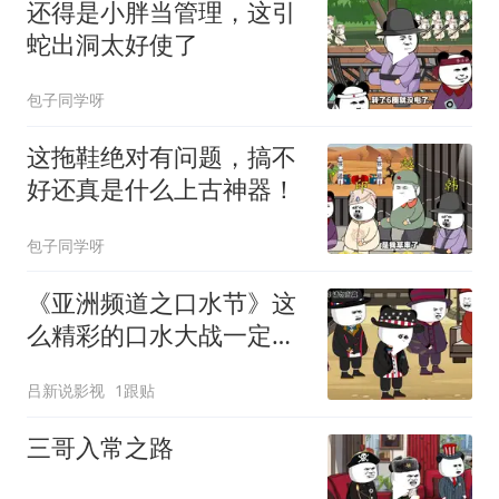
还得是小胖当管理，这引
蛇出洞太好使了
包子同学呀
这拖鞋绝对有问题，搞不
好还真是什么上古神器！
包子同学呀
《亚洲频道之口水节》这
么精彩的口水大战一定不
要错过哦
吕新说影视
1跟贴
三哥入常之路