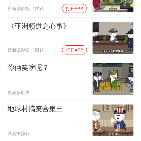
吕新说影视
1跟贴
打开APP
《亚洲频道之心事》
吕新说影视
1跟贴
打开APP
你俩笑啥呢？
星光乐世界
地球村搞笑合集三
浮光惊掠影