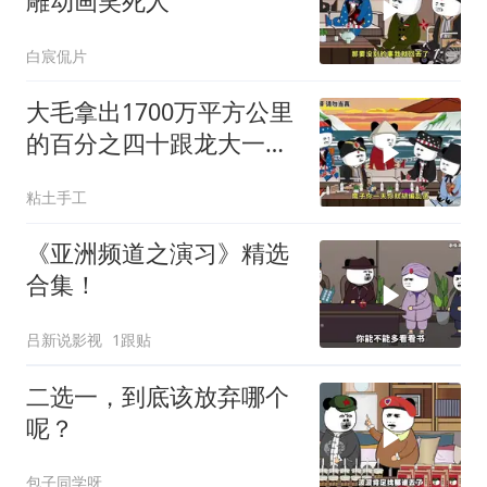
雕动画笑死人
白宸侃片
大毛拿出1700万平方公里
的百分之四十跟龙大一起
开发[震惊][震惊]
粘土手工
《亚洲频道之演习》精选
合集！
吕新说影视
1跟贴
二选一，到底该放弃哪个
呢？
包子同学呀