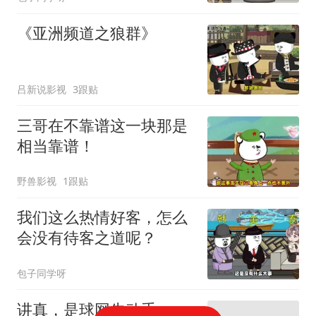
《亚洲频道之狼群》
吕新说影视
3跟贴
三哥在不靠谱这一块那是
相当靠谱！
野兽影视
1跟贴
我们这么热情好客，怎么
会没有待客之道呢？
包子同学呀
讲真，是球网先动手