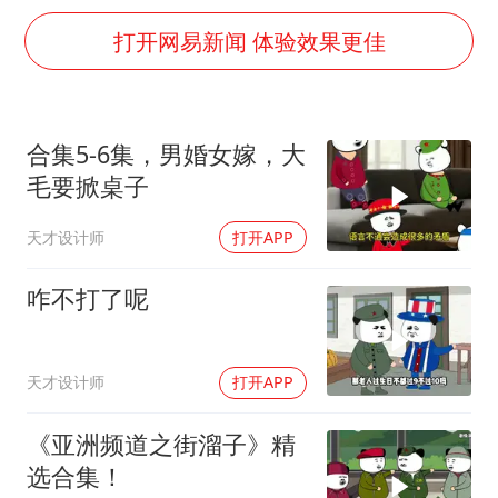
上门女婿出轨女邻居多年被判重婚罪
打开网易新闻 体验效果更佳
韩军前线部队连曝丑闻
《龙餐馆》 冲奖
笔试第一被劝弃考涉事副校长被撤职
合集5-6集，男婚女嫁，大
构建更高水平的全民健身公共服务体系
毛要掀桌子
奋力开创中国式现代化建设新局面
天才设计师
打开APP
咋不打了呢
天才设计师
打开APP
《亚洲频道之街溜子》精
选合集！