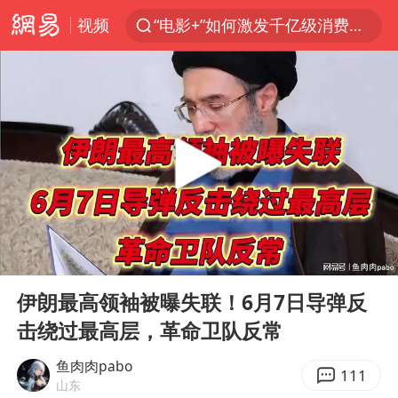
视频
“电影+”如何激发千亿级消费新活力？
泉州市委书记张毅恭被查
沙特土耳其巴基斯坦签署共同防务协议
河南将重点打击十类新型黑恶犯罪
老中医：立秋后养心是关键
中医教你一招提升气血
U17国足三连胜晋级明日之星半决赛
00:00
04:08
四川宜宾市高县4.9级地震致1人死亡
Play
Ent
full
全球首个长时储能一体化产业园量产
伊朗最高领袖被曝失联！6月7日导弹反
击绕过最高层，革命卫队反常
中巨芯：上半年归母净利润1405.77万元
“今天得有40℃了吧 为啥还不预警”
鱼肉肉pabo
111
山东