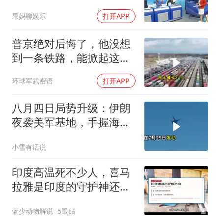
果妈聊娱乐
打开APP
普京绝对后悔了，他没想
到一条铁路，能掀起这么
大的风浪，中亚格局彻底
环球军武密语
打开APP
改写
八月四日局势升级：伊朗
夜袭美军基地，手握海峡
筹码提出3000亿诉求
小雪有话说
印度高温死不少人，喜马
拉雅是印度的守护神还是
救星
蓝少动物解说
5跟贴