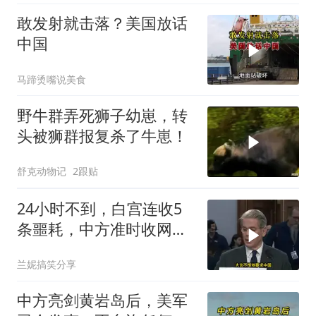
敢发射就击落？美国放话
中国
马蹄烫嘴说美食
野牛群弄死狮子幼崽，转
头被狮群报复杀了牛崽！
舒克动物记
2跟贴
24小时不到，白宫连收5
条噩耗，中方准时收网，
最大输家已浮现
兰妮搞笑分享
中方亮剑黄岩岛后，美军