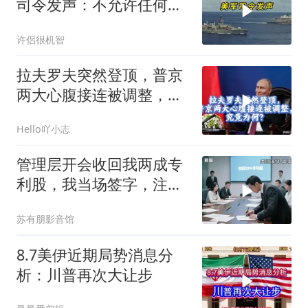
司令发声：不允许任何国
家主宰印太
许侶很机智
拉夫罗夫突然登顶，普京
两大心腹接连被调整，究
竟为何？
Hello吖小志
管理层开会收回我两成专
利股，我当场签字，注销
核心技术授权，全员慌了
苏有朋影音馆
8.7美伊近期局势消息分
析：川普再次大让步