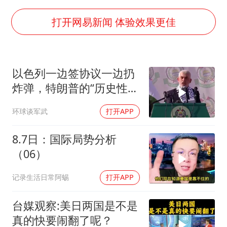
欧阳娜娜窦靖童好搭
中国女篮70-67险胜尼日利亚女篮
打开网易新闻 体验效果更佳
国防部：坚决反制任何闹海挑衅图谋
“新疆阿勒泰八月能滑雪”不实
以色列一边签协议一边扔
日本试射“战斧”导弹，国防部回应
炸弹，特朗普的“历史性协
胡彦斌韩磊 谁帮谁
议”到底算不算数
环球谈军武
打开APP
夯实基础开新局
8.7日：国际局势分析
（06）
记录生活日常阿蜴
打开APP
台媒观察:美日两国是不是
真的快要闹翻了呢？