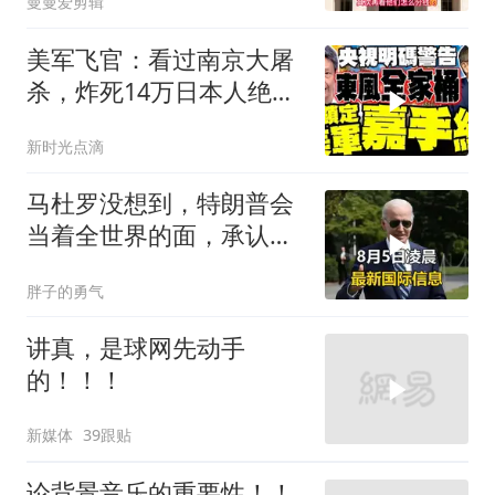
曼曼爱剪辑
美军飞官：看过南京大屠
杀，炸死14万日本人绝不
后悔！
新时光点滴
马杜罗没想到，特朗普会
当着全世界的面，承认一
个众所周知的事实
胖子的勇气
讲真，是球网先动手
的！！！
新媒体
39跟贴
论背景音乐的重要性！！