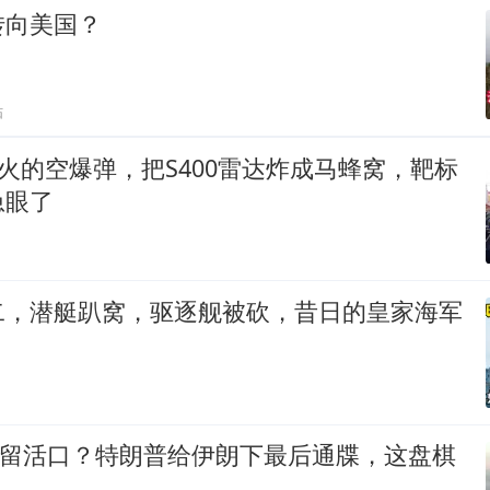
转向美国？
贴
远火的空爆弹，把S400雷达炸成马蜂窝，靶标
急眼了
二，潜艇趴窝，驱逐舰被砍，昔日的皇家海军
却留活口？特朗普给伊朗下最后通牒，这盘棋