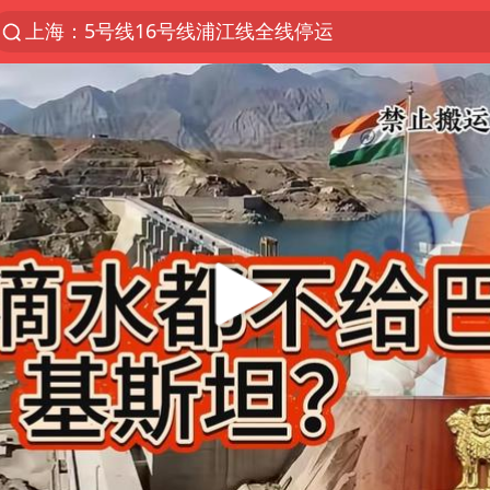
上海：5号线16号线浦江线全线停运
跨界融合拉长夏日经济消费链条
白海豚预计将在浙江苍南到三门一带登陆
今日15时起福州地铁高架区段停运
国足U17与阿森纳决赛取消 并列冠军
王艺迪2-4不敌张本美和止步4强
上海有出现龙卷潜势
白海豚5次眼壁置换
王艺迪无缘横滨赛决赛
2025年小学教师减少13.19万
《披荆斩棘》阵容官宣