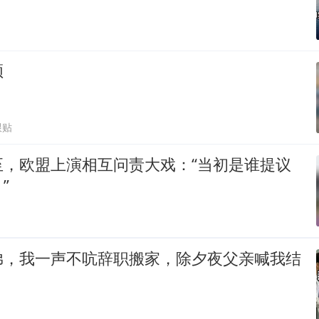
频
跟贴
至，欧盟上演相互问责大戏：“当初是谁提议
”
弟，我一声不吭辞职搬家，除夕夜父亲喊我结