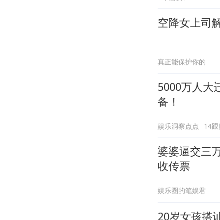
空降女上司
真正能保护你的
5000万人
备！
娱乐洞察点点
14跟
婆婆逼交三
收传票
娱乐圈的笔娱君
20岁女孩搭