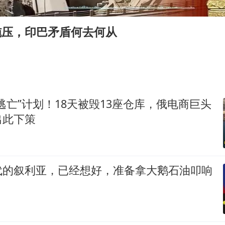
白海豚或提早3小时登陆
上海大部迎大暴雨
施压，印巴矛盾何去何从
《龙餐馆》 冲奖
武契奇会见泽连斯基有何意图
“伊斯兰版北约”出现
伯克希尔净买入约200亿美元股票
逃亡”计划！18天被毁13座仓库，俄电商巨头
以军士兵把枪口对准中国记者
出此下策
构建更高水平的全民健身公共服务体系
代的叙利亚，已经想好，准备拿大鹅石油叩响