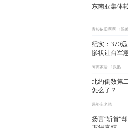
东南亚集体
青杉依旧啊啊
1跟
纪实：370
惨状让台军
阿离家居
1跟贴
北约倒数第
怎么了？
局势车老鸭
扬言“斩首”
下得真精