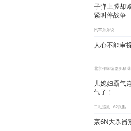
子弹上膛却
紧叫停战争
汽车乐乐说
人心不能审
北京作家编剧肥猪满
儿媳妇霸气
气了！
二毛追剧
62跟贴
轰6N大杀器