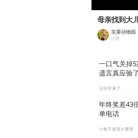
00:00
Play
母亲找到大
笑栗动物园
江西
一口气关掉
遗言真应验
王同学来了
年终奖差43
单电话
小兔子发现大事情