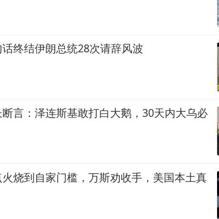
话终结伊朗总统28次请辞风波
长断言：泽连斯基敢打白大鹅，30天内大乌必
点火烧到自家门槛，万斯劝收手，美国本土真