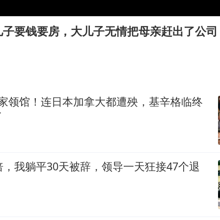
夏日经济乘“热”而上 消费市场向“新”而行
白海豚将正面袭击贯穿浙江
儿子要钱要房，大儿子无情把母亲赶出了公司
酒店回应车内过夜被收150元
黄金牛市回来了吗
酒店花洒现排泄物住客索赔遭拒
杭州全市有序停课
5家领馆！连日本加拿大都遭殃，基辛格临终
了
乐享全民健身 共筑健康中国
倍，我躺平30天被辞，领导一天狂接47个退