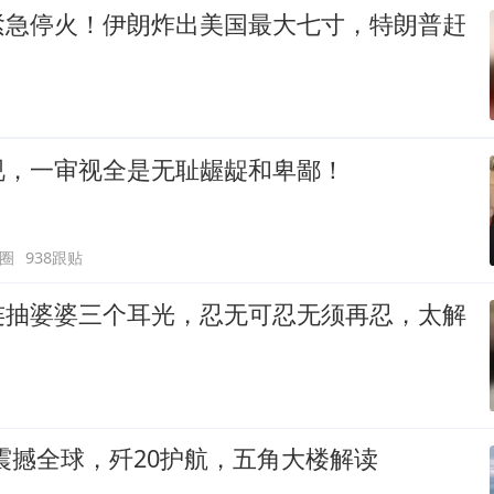
紧急停火！伊朗炸出美国最大七寸，特朗普赶
视，一审视全是无耻龌龊和卑鄙！
圈
938跟贴
连抽婆婆三个耳光，忍无可忍无须再忍，太解
震撼全球，歼20护航，五角大楼解读