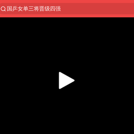
光影经济撬动暑期消费新蓝海
马克·艾伦退出斯诺克中国公开赛
新疆优化调整景区内自驾服务费
央视新主播李秋莹孙亚鹏亮相
商场现钱学森巨幅海报 负责人回应
情侣平潭拍日出坠崖1死1伤
36岁男演员成景区NPC后人气爆棚
全民健身事业高质量发展
台当局重金为“台独”织“皇帝新衣”
几元成本的AI广告导致千万市值蒸发
老挝国会主席赛宋蓬逝世