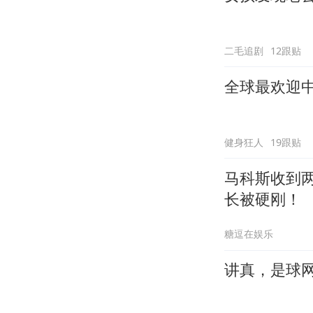
二毛追剧
12跟贴
全球最欢迎
健身狂人
19跟贴
马科斯收到
长被硬刚！
糖逗在娱乐
讲真，是球