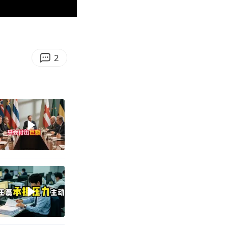
10:01
Enter
fullscreen
2