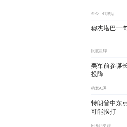
至今
41跟贴
穆杰塔巴一句
眼底星碎
美军前参谋
投降
萌宠AI秀
特朗普中东
可能挨打
附允历史观