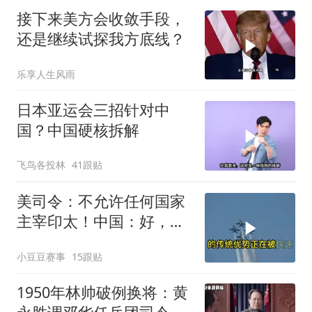
接下来美方会收敛手段，
还是继续试探我方底线？
乐享人生风雨
日本亚运会三招针对中
国？中国硬核拆解
飞鸟各投林
41跟贴
美司令：不允许任何国家
主宰印太！中国：好，轰
6N就挂一枚弹升空
小豆豆赛事
15跟贴
1950年林帅破例换将：黄