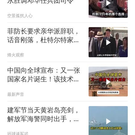
永胜调邓华任兵团司令
空景孤扰人心
菲防长要求亲华派辞职，
话音刚落，杜特尔特家族
就给他当头一棒
烽火观察
中国向全球宣布：又一张
国家名片诞生！该技术全
世界只有中国拥有
最新声音
建军节当天黄岩岛亮剑，
解放军海警同时出手，菲
律宾的挑衅该收场了
环球谈军武