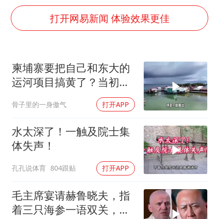
粉笔发布“自曝式”公开信
打开网易新闻 体验效果更佳
女子利用漏洞0元薅走3000多件家电
深圳地面沉降致车辆损坏系谣言
我国编制完成新版全月地质图
柬埔寨要把自己和东大的
现代版摸金校尉落网查获400多枚古币
运河项目搞黄了？当初可
是吹得天花乱坠
毛宁转发梯田音乐会视频海外网友赞叹
骨子里的一身傲气
打开APP
奋进开新局 实干挑大梁
水太深了！一触及院士集
体失声！
孔孔说体育
804跟贴
打开APP
毛主席宴请赫鲁晓夫，指
着三只海参一语双关，赫