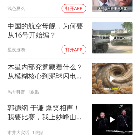
鲁晓夫听完直冒汗
浅色夏么
打开APP
中国的航空母舰，为何要
从16号开始编？
星夜涟漪
打开APP
木星内部究竟藏着什么？
从模糊核心到泥球闪电，
重塑太阳系起源
冯哥科普
1跟贴
郭德纲 于谦 爆笑相声！
我要比赛，我上妙峰山干
嘛去？你去拜一拜冠军老
市井大实话
1跟贴
祖庙