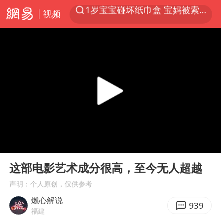
视频
以“新”破局 首发经济点亮城市消费活力
Meta被判支付5.67亿美元
47岁妈妈突然产女 26岁女儿：很震惊
阿根廷足协发文力挺因凡蒂诺
中国稀土盘中涨停
A股开盘：民爆、CPO等概念走强
日本广岛民众举行游行反对政府行径
00:00
06:54
21楼高空抛物嫌疑人被拘留
Play
Ent
full
这部电影艺术成分很高，至今无人超越
日韩股市高开跳水 SK海力士下挫转跌
声明：个人原创，仅供参考
台风白海豚最新路径研判来了
燃心解说
OpenAI为免费用户升级GPT-5.6 Luna
939
福建