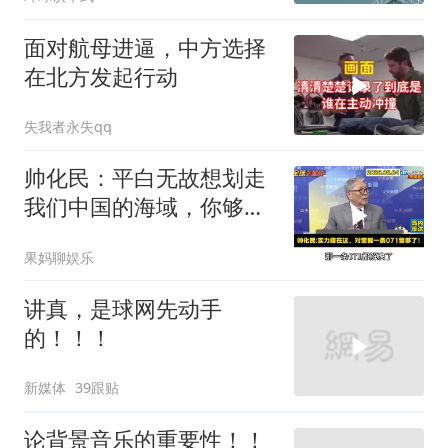
面对航母进逼，中方选择
在北方发起行动
失我者永失qq
帅化民：平白无故想划走
我们中国的海域，你够格
吗？
果妈聊娱乐
讲真，是球网先动手
的！！！
新媒体
39跟贴
论背景音乐的重要性！！