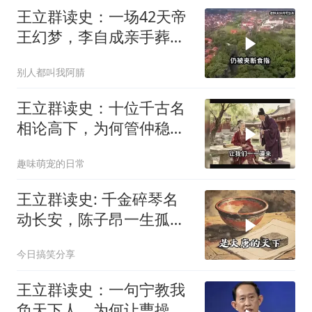
王立群读史：一场42天帝
王幻梦，李自成亲手葬送
大好基业。 (
别人都叫我阿腈
王立群读史：十位千古名
相论高下，为何管仲稳居
榜首？
趣味萌宠的日常
王立群读史: 千金碎琴名
动长安，陈子昂一生孤独
为何温暖千年？
今日搞笑分享
王立群读史：一句宁教我
负天下人，为何让曹操背