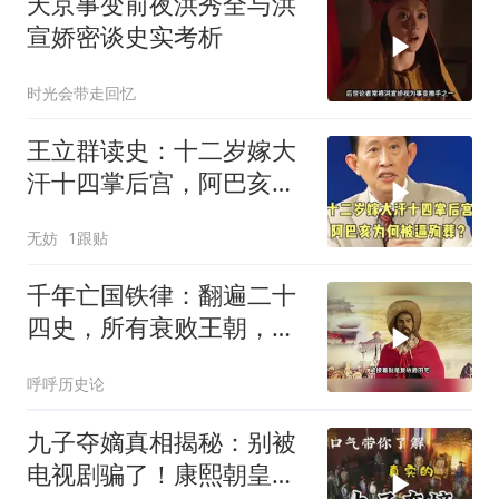
天京事变前夜洪秀全与洪
宣娇密谈史实考析
时光会带走回忆
王立群读史：十二岁嫁大
汗十四掌后宫，阿巴亥为
何被逼殉葬？
无妨
1跟贴
千年亡国铁律：翻遍二十
四史，所有衰败王朝，都
死在同一种愚蠢上
呼呼历史论
九子夺嫡真相揭秘：别被
电视剧骗了！康熙朝皇位