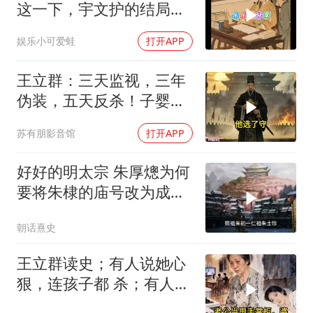
这一下，宇文护的结局你
绝对猜不到
娱乐小可爱蛙
打开APP
王立群：三天监视，三年
伪装，五天反杀！子婴用
一本诗书骗过了整个秦朝
苏有朋影音馆
打开APP
好好的明太宗 朱厚熜为何
要将朱棣的庙号改为成
祖？
朝话熹史
王立群读史；有人说她心
狠，连孩子都 杀；有人说
她清醒，用二十年熬死所