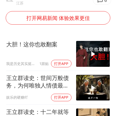
FIFA官方支持因凡蒂诺
6
江苏
41岁女子为鼓励女儿考上985研究生
打开网易新闻 体验效果更佳
乘客脱鞋散发异味 司机提醒反被怼
日本籍女网红在韩直播时自杀身亡
恩比德变瘦引热议
大胆！这你也敢翻案
总书记关心百姓身边这些民生大事
我是历史其实挺有趣
1跟贴
打开APP
王立群读史：世间万般债
务，为何唯独人情债最难
偿还？
娱乐的硬糖吖
打开APP
王立群读史：十二年就等