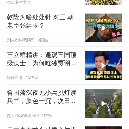
今日养生之道
有仇人
乾隆为啥处处针 对三 朝
老臣张廷玉？
别人都叫我阿螫
3跟贴
王立群精讲：遍观三国顶
级谋士，为何唯独贾诩得
以长寿善终？
冷眸世界
15跟贴
曾国藩深夜见小兵挑灯读
兵书，脸色一沉，次日如
何发落？
超人强动物俱乐部
1跟贴