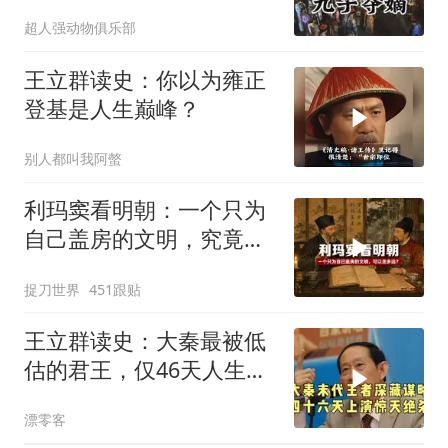
争夺实况！雍正王
超人强动物俱乐部
王立群读史：你以为雍正
登基是人生巅峰？
别人都叫我阿螫
利玛窦看明朝：一个只为
自己盖房的文明，究竟能
走多远？
捉刀世界
451跟贴
王立群读史：大秦最被低
估的君王，仅46天人生，
五天扳倒赵高，
漂零客