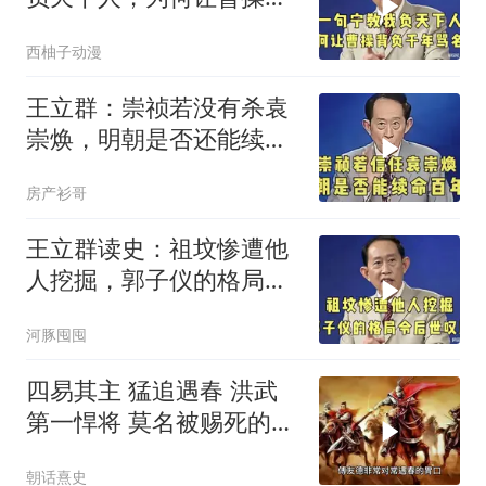
负千年骂名？
西柚子动漫
王立群：崇祯若没有杀袁
崇焕，明朝是否还能续命
百年？
房产衫哥
王立群读史：祖坟惨遭他
人挖掘，郭子仪的格局令
后世叹服！
河豚囤囤
四易其主 猛追遇春 洪武
第一悍将 莫名被赐死的颍
川侯傅友德
朝话熹史