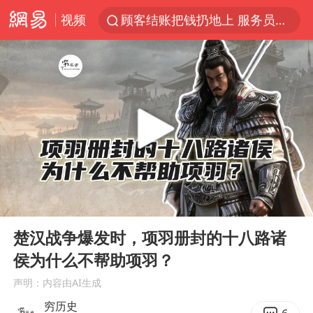
视频
顾客结账把钱扔地上 服务员霸气扔回
38岁山东财大教授刘海明逝世
被泰航拒载中国乘客：免费改签没兑现
陕西柞水遭遇暴雨五千余户群众转移
银行午休1.5小时 留个窗口行不行
台风白海豚或在华东沿海登陆
弹药库存告急 美军补货难
00:00
06:48
沙特否认与胡塞武装举行会谈
Play
Ent
full
如何把百年大党建设得更加坚强有力
楚汉战争爆发时，项羽册封的十八路诸
侯为什么不帮助项羽？
香港殿堂级填词人黎彼得因病离世 终年76岁
声明：内容由AI生成
李亚鹏向地铁吐血女孩捐99999元
穷历史