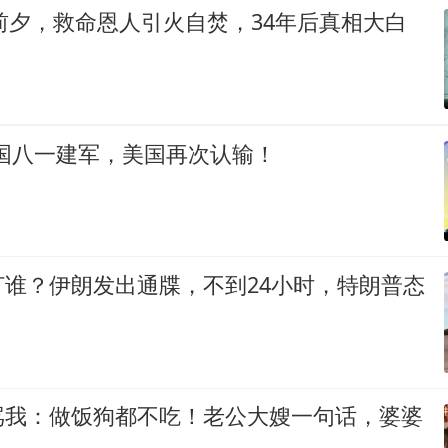
衔前夕，救命恩人引火自焚，34年后真相大白
中国八一建军，美国再次认输！
打谁？伊朗发出通牒，不到24小时，特朗普态
骂我：做饭狗都不吃！老公大嫂一句话，婆婆