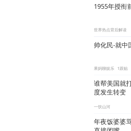
1955年授
世界热点背后解读
帅化民-就
果妈聊娱乐
1跟贴
谁帮美国就
度发生转变
一饮山河
年夜饭婆婆
直接闭嘴