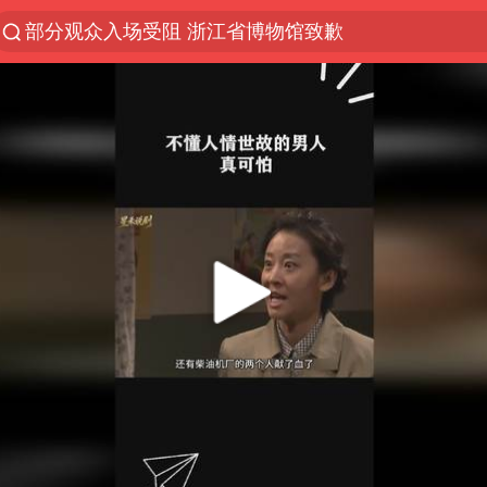
部分观众入场受阻 浙江省博物馆致歉
以“新”破局 首发经济点亮城市消费活力
OpenAI为免费用户升级GPT-5.6 Luna
台风白海豚最新路径研判来了
毛宁转发梯田音乐会视频海外网友赞叹
我国编制完成新版全月地质图
“China Cool”成海外热词
美股三大指数集体收跌 西数跌超13%
巡查组提问 工作人员偷用手机查答案
看守所辅警收受10万获刑1年
国家气候中心：8月将有4轮高温过程，部分地区可达4