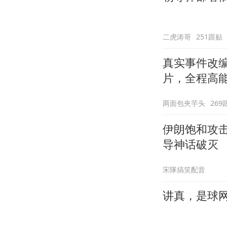
二虎涛哥
251跟贴
真实事件改
片，全程高
两面包夹芋头
269
伊朗饱和攻
导神话破灭
宋隊搞笑配音
讲真，是球