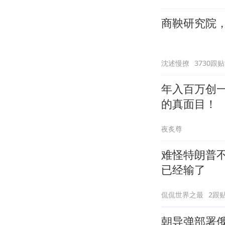
商鞅研究院
沈述慢撩
3730跟贴
年入百万创
的真面目！
夜炙尊
难怪特朗普
已经输了
侃侃世界之最
2跟
朝导弹部署