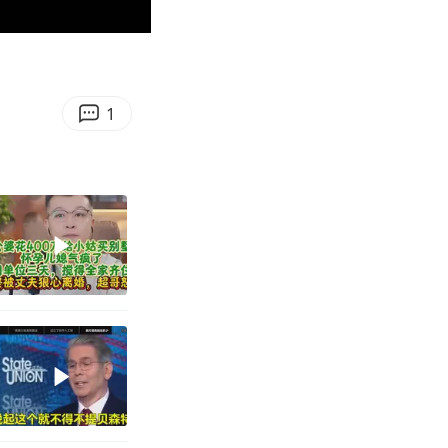
02:26
Enter
fullscreen
1