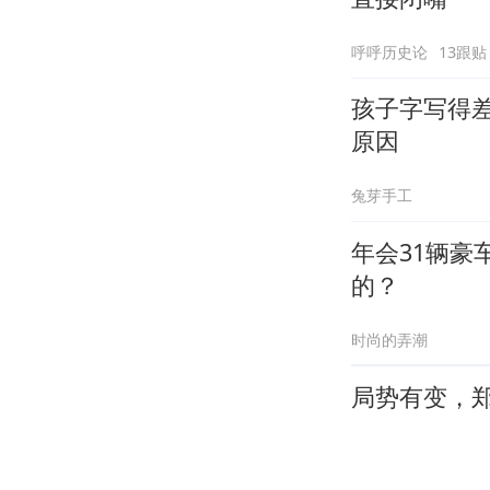
呼呼历史论
13跟贴
孩子字写得
原因
兔芽手工
年会31辆
的？
时尚的弄潮
局势有变，