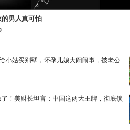
曝韩足协曾为外籍裁判安排性招待
深圳地面沉降致车辆损坏系谣言
故的男人真可怕
现代版摸金校尉落网查获400多枚古币
剧
消费新图景｜多举措提升消费体验 释放夏日经济活力
泰国一女公务员妆容引争议 本人回应
女子利用漏洞0元薅走3000多件家电
万给小姑买别墅，怀孕儿媳大闹闹事，被老公
吉林一“温度计大楼”读数爆表
奋进开新局 实干挑大梁
急了！美财长坦言：中国这两大王牌，彻底锁