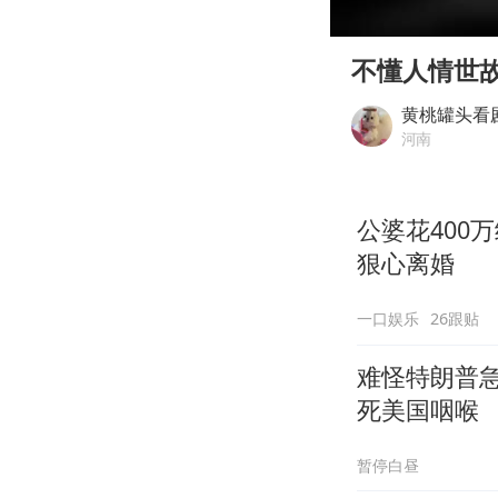
00:00
Play
不懂人情世
黄桃罐头看
河南
公婆花400
狠心离婚
一口娱乐
26跟贴
难怪特朗普
死美国咽喉
暂停白昼