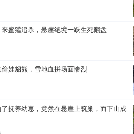
引来蜜獾追杀，悬崖绝境一跃生死翻盘
战偷娃貂熊，雪地血拼场面惨烈
为了抚养幼崽，竟然在悬崖上筑巢，而下山成
贴