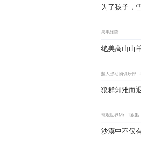
为了孩子，
呆毛隆隆
绝美高山山
超人强动物俱乐部
狼群知难而
奇观世界Mr
1跟贴
沙漠中不仅