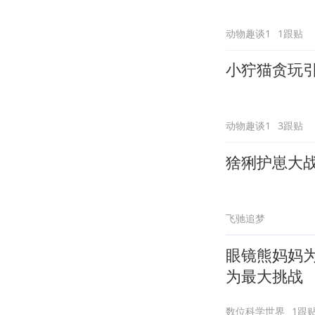
动物趣谈1
1跟贴
小狞猫贪玩
动物趣谈1
3跟贴
猞猁护崽大
飞驰追梦
眼镜熊妈妈
为最大挑战
数位科学世界
1跟