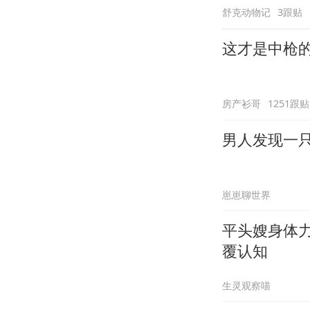
舒克动物记
3跟贴
这才是中枪
房产衫哥
1251跟贴
男人发现一
崽崽聊世界
平头嫂身体
覆认知
生灵观察喵