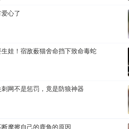
有爱心了
要生娃！宿敌薮猫舍命挡下致命毒蛇
尖刺网不是惩罚，竟是防狼神器
不断摩擦自己的鹿角的原因