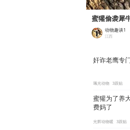
00:00
Play
蜜獾偷袭犀
动物趣谈1
江西
奸诈老鹰专
珮光动物
3跟贴
蜜獾为了养
费妈了
光辉动物暖
3跟贴