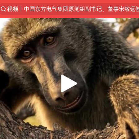
视频丨中国东方电气集团原党组副书记、董事宋致远
四川宜宾市珙县发生3.4级地震
白海豚将正面袭击贯穿浙江
香港宏福苑火灾或由烟头引起
中国父女泰国骑摩托车坠崖1死1伤
浙江台州《告全体市民书》
上海多家景点临时闭园或调整运营时间
周末打虎 宋致远被查
台风白海豚实时路径
郑丽文：台湾从来没有“独立”过
女子网购名牌包发现是自己丢的那只