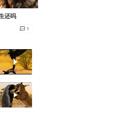
04:15
Enter
fullscreen
生还吗
1