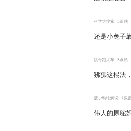
科学大搜索
5跟贴
还是小兔子
姚哥跑火车
3跟贴
狒狒这棍法
蓝少动物解说
1跟
伟大的原鸵