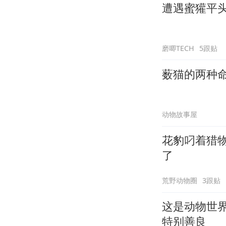
遭遇蜜獾平
磨唧TECH
5跟贴
薮猫的两种
动物故事屋
花豹叼着猎
了
荒野动物圈
3跟贴
这是动物世
特别善良