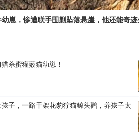
多个明星演唱会取消
因定位纠纷男子将外卖员砍成植物人
牛幼崽，惨遭联手围剿坠落悬崖，他还能奇迹
万岁山接盘烂尾恒大文旅城
泰国初中生饮弹自尽前开了26枪
Kimi K3也失控了
习近平心系体育强国建设
门猎杀蜜獾薮猫幼崽！
大孩子，一路干架花豹狞猫鲸头鹳，养孩子太