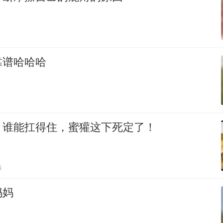
靠谱哈哈哈
，谁能扛得住，蜜獾这下死定了！
贴
妈妈