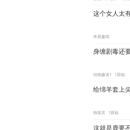
这个女人太
奇观趣闻
身缠剧毒还
动物趣谈1
1跟贴
给绵羊套上
独孤笑
1跟贴
这就是鹿要