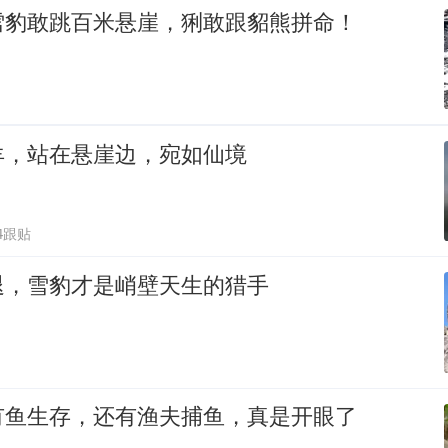
雪豹敢跳百米悬崖，猁敢跟貂熊拼命！
羊，站在悬崖边，宛如仙境
4跟贴
退，雪豹才是峭壁天生的猎手
有鱼生存，还有渔夫捕鱼，真是开眼了