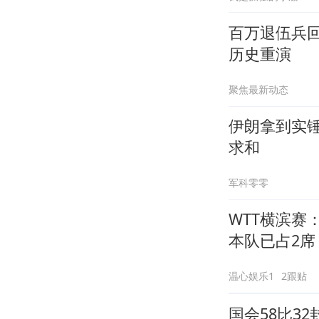
百万退伍兵
历史重演
聚焦最新动态
伊朗拿到实
求和
军科零零
WTT横滨赛
本队已占2席
温心娱乐1
2跟贴
国会58比3