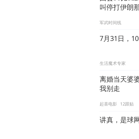
叫停打伊朗
军武时间线
7月31日，
生活魔术专家
离婚当天婆
我别走
起喜电影
12跟贴
讲真，是球