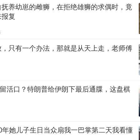
自抚养幼崽的雌狮，在拒绝雄狮的求偶时，竟
来报复
贴
放，只有一个办法，那就是从天上走，老师傅
却留活口？特朗普给伊朗下最后通牒，这盘棋
20年她儿子生日当众扇我一巴掌第二天我看懂