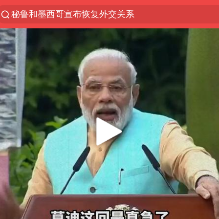
秘鲁和墨西哥宣布恢复外交关系
“电影+”如何激发千亿级消费新活力？
沙特土耳其巴基斯坦签署共同防务协议
台风白海豚实时路径
全球首个长时储能一体化产业园量产
四川宜宾市高县4.9级地震致1人死亡
U17国足三连胜晋级明日之星半决赛
名创优品回应女子吐槽内裤质量差
中国女篮70-67险胜尼日利亚女篮
美股存储板块集体大跌
“今天得有40℃了吧 为啥还不预警”