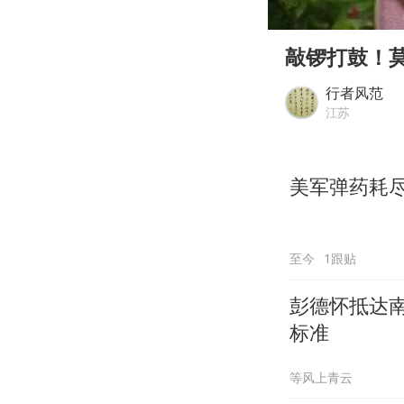
00:00
Play
敲锣打鼓！莫
行者风范
江苏
美军弹药耗
至今
1跟贴
彭德怀抵达
标准
等风上青云