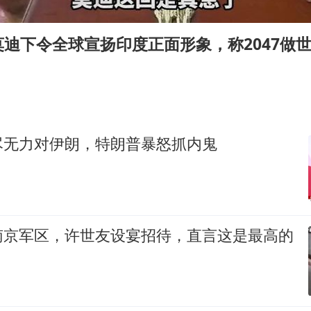
国防部：坚决反制任何闹海挑衅图谋
胡彦斌获《歌手2026》歌王
迪下令全球宣扬印度正面形象，称2047做
秋天的第一杯奶茶到底有多火
38岁演员求职万岁山NPC成功
我国外贸延续良好增长态势
东航：国内客票提前14天免费退改
尽无力对伊朗，特朗普暴怒抓内鬼
欧阳娜娜窦靖童好搭
夯实基础开新局
南京军区，许世友设宴招待，直言这是最高的