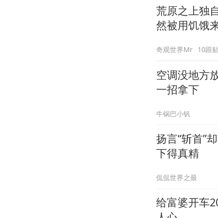
荒原之上独
然被用饥饿
奇观世界Mr
10跟
空调没地方
一招拿下
牛锅巴小钒
扬言“斩首”
下得真精
侃侃世界之最
给富婆开车
人心