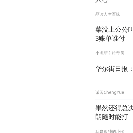
品读人生百味
菜没上公公
3账单谁付
小虎新车推荐员
华尔街日报
诚阅ChengYue
果然还得总
朗随时能打
我是孤独的小船