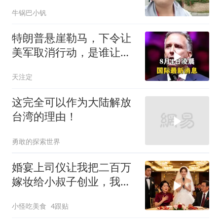
老师傅一招拿下
牛锅巴小钒
特朗普悬崖勒马，下令让
美军取消行动，是谁让他
突然改变主意？
天注定
这完全可以作为大陆解放
台湾的理由！
勇敢的探索世界
婚宴上司仪让我把二百万
嫁妆给小叔子创业，我一
句话气晕婆婆
小怪吃美食
4跟贴