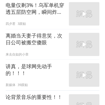
电量仅剩3%！乌军单机穿
透五层防空网，瞬间炸飞
俄军车队
四夕君
3跟贴
离婚当天妻子得意笑，次
日公司被搬空傻眼
来去自如的小章
讲真，是球网先动手
的！！！
新媒体
39跟贴
论背景音乐的重要性！！