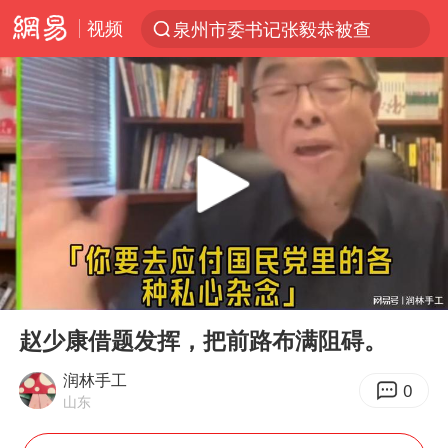
视频
泉州市委书记张毅恭被查
“电影+”如何激发千亿级消费新活力？
全球首个长时储能一体化产业园量产
中国女篮70-67险胜尼日利亚女篮
台风白海豚已进入24小时警戒线
四川宜宾高县4.9级地震致1死
上海：台风白海豚或将带来龙卷风
00:00
09:25
秋天的第一杯奶茶到底有多火
Play
Ent
full
38岁演员求职万岁山NPC成功
赵少康借题发挥，把前路布满阻碍。
国乒男单横滨冠军赛全军覆没
润林手工
0
山东
胡彦斌获《歌手2026》歌王