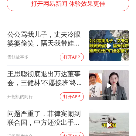
U17国足三连胜晋级明日之星半决赛
打开网易新闻 体验效果更佳
美股存储板块集体大跌
胜宏科技：股票交易异常波动
公公骂我儿子，丈夫冷眼
中巨芯：上半年归母净利润1405.77万元
婆婆偷笑，隔天我带娃改
东航：国内客票提前14天免费退改
姓迁户口全家懵了！
雪姐故事多
打开APP
名创优品回应女子吐槽内裤质量差
日本试射“战斧”导弹，国防部回应
王思聪彻底退出万达董事
夯实基础开新局
会，王健林‘不愿接班’终究
成真
开挖机的阿行
打开APP
问题严重了，菲律宾闹到
联合国，中方还没出手，
东盟两国先出手了