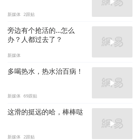
新媒体
2跟贴
旁边有个抢活的…怎么
办？人都过去了？
新媒体
多喝热水，热水治百病！
新媒体
69跟贴
这滑的挺远的哈，棒棒哒
新媒体
2跟贴