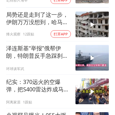
记得那片海辛
打开APP
局势还是走到了这一步，
伊朗万万没想到，哈马斯
居然跪在了黎明前
烽火观察
12跟贴
打开APP
泽连斯基“举报”俄帮伊
朗，特朗普反手急踩刹
车，美国霸权底气尽失
环球谈军武
纪实：370远火的空爆
弹，把S400雷达炸成马蜂
窝，靶标惨状让台军急眼
阿离家居
1跟贴
了