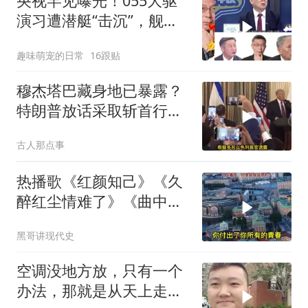
央视罕见曝光！055大驱
演习遭潜艇“击沉”，舰长
直言：前出就是送死
趣味萌宠的日常
16跟贴
穆杰塔巴藏身地已暴露？
特朗普放话采取斩首行
动，美军机又被击落
古人那点事
热播歌《红颜知己》《久
醉红尘情难了》《曲中
人》《伱是陪我风雨的
黑哥讲现代史
人》
空调没地方放，只有一个
办法，那就是从天上走，