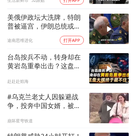
生活新鲜市
52跟贴
打开APP
美俄伊政坛大洗牌，特朗
普被逼宫，伊朗总统或下
台，普京有麻烦了
途南思维进化
打开APP
台岛按兵不动，转身却在
黄岩岛重拳出击？这盘大
棋终于藏不住了
赴赴赴焰海
#乌克兰老丈人因躲避战
争，投奔中国女婿，被眼
前城市繁荣震惊
崩坏星穹铁道