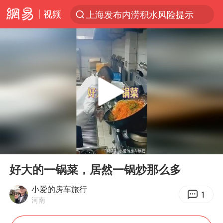
视频
上海发布内涝积水风险提示
台风“白海豚”登陆 各地各部门全力应对
江苏昆山升级发布暴雨红警
白海豚会重现杜苏芮强度吗
人形机器人第一股
中国女篮热身赛再胜尼日利亚女篮
上海地铁4条线路全线停运
00:00
00:16
宇树申购 中一签有望赚20万元
Play
Ent
full
白海豚路径图
好大的一锅菜，居然一锅炒那么多
白海豚可深入内陆制造大范围风雨
小爱的房车旅行
1
河南
推研发找资金只为自救？蔡磊回应