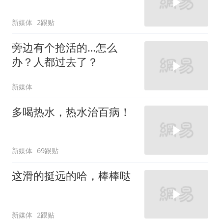
新媒体
2跟贴
旁边有个抢活的…怎么
办？人都过去了？
新媒体
多喝热水，热水治百病！
新媒体
69跟贴
这滑的挺远的哈，棒棒哒
新媒体
2跟贴