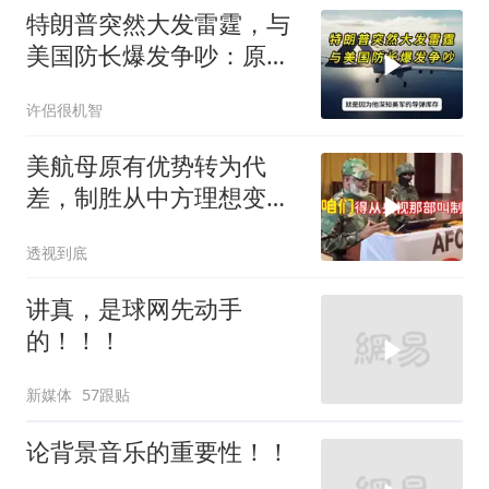
特朗普突然大发雷霆，与
美国防长爆发争吵：原来
你们都在骗我
许侶很机智
美航母原有优势转为代
差，制胜从中方理想变为
既定事实
透视到底
讲真，是球网先动手
的！！！
新媒体
57跟贴
论背景音乐的重要性！！