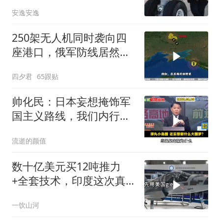
安逸安逸
250架无人机同时袭向四
座港口，俄军防线居然彻
底瘫痪
四夕君
65跟贴
帅化民：日本妄想掩饰军
国主义路线，我们内行人
一眼就穿了
流逝的颜值
数十亿美元买12吨推力
+全套技术，印度这次真
要搞定航发
一饮山河