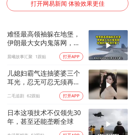
男子结婚8年3个女儿都不是亲生
打开网易新闻 体验效果更佳
NBA传奇教练老尼尔森去世
手机真会“偷听”我们说话吗
难怪最高领袖躲在地堡，
轰-6K到底是不是战略轰炸机
伊朗最大女内鬼落网，哈
“皋”在低处
梅内伊死得太冤了
晨曦故事汇聚
1跟贴
打开APP
面对面丨蔡磊：与渐冻症抗争 纵使不敌 也不屈服
加沙约14万栋建筑被完全摧毁
儿媳妇霸气连抽婆婆三个
从科技创新看开局起步的时与势
耳光，忍无可忍无须再
忍，太解气了！
二毛追剧
62跟贴
打开APP
日本这项技术不仅领先30
年，甚至还能垄断全球