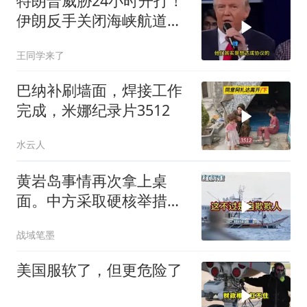
特朗普威胁24小时开打！
伊朗反手关闭海峡航道，
美伊谁在说谎？
王同学来了
巴纳补刷墙面，焊接工作
完成，米娜纪录片3512
水云人
黄岩岛事情再次拿上桌
面。中方采取硬核举措，
引发了各方的大量关注，
战域笔墨
一起来听听
美国服软了，但更危险了