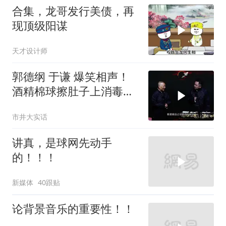
合集，龙哥发行美债，再
现顶级阳谋
天才设计师
郭德纲 于谦 爆笑相声！
酒精棉球擦肚子上消毒，
拿云南白药擦刀，是不是
市井大实话
擦反了？
讲真，是球网先动手
的！！！
新媒体
40跟贴
论背景音乐的重要性！！