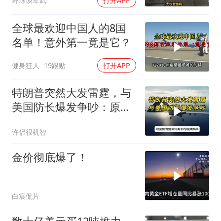
环球谈军武
打开APP
豪赌到底有多疯？
全球最欢迎中国人的8国
名单！意外第一竟是它？
健身狂人
19跟贴
打开APP
特朗普突然大发雷霆，与
美国防长爆发争吵：原来
你们都在骗我
许侶很机智
金价彻底爆了！
白宸侃片