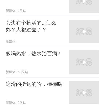
新媒体
2跟贴
旁边有个抢活的…怎么
办？人都过去了？
新媒体
多喝热水，热水治百病！
新媒体
69跟贴
这滑的挺远的哈，棒棒哒
新媒体
2跟贴