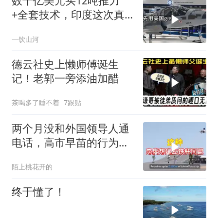
数十亿美元买12吨推力
+全套技术，印度这次真
要搞定航发
一饮山河
德云社史上懒师傅诞生
记！老郭一旁添油加醋
茶喝多了睡不着
7跟贴
两个月没和外国领导人通
电话，高市早苗的行为让
日本媒体不解
陌上桃花开的
终于懂了！