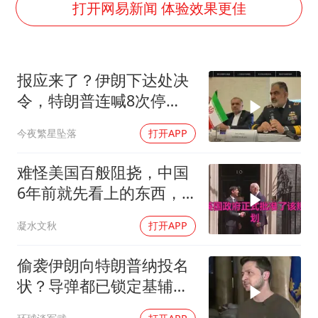
女子网购名牌包发现是自己丢的那只
打开网易新闻 体验效果更佳
《给阿嬷的情书》售后来了
多个明星演唱会取消
报应来了？伊朗下达处决
万岁山接盘烂尾恒大文旅城
令，特朗普连喊8次停
上海轮渡全线停航
手，海外资产遭清算
今夜繁星坠落
打开APP
人民的健康、体质、幸福一脉相承
难怪美国百般阻挠，中国
6年前就先看上的东西，
特朗普想要截胡？
凝水文秋
打开APP
偷袭伊朗向特朗普纳投名
状？导弹都已锁定基辅才
火速道歉，泽连斯基这场