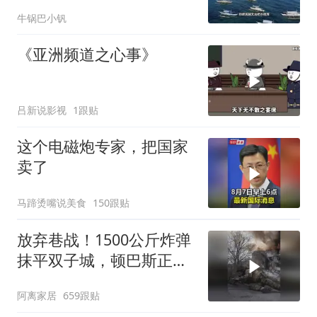
牛锅巴小钒
《亚洲频道之心事》
吕新说影视
1跟贴
这个电磁炮专家，把国家
卖了
马蹄烫嘴说美食
150跟贴
放弃巷战！1500公斤炸弹
抹平双子城，顿巴斯正变
成一场拆城游戏
阿离家居
659跟贴