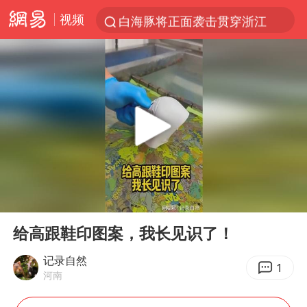
视频
白海豚将正面袭击贯穿浙江
视频丨中国东方电气集团原党组副书记、董事宋致远被查
四川宜宾市珙县发生3.4级地震
黄金创今年来最大单周涨幅
香港宏福苑火灾或由烟头引起
浙江台州《告全体市民书》
媒体：“内容由AI生成”不是免责盾牌
00:00
00:33
女主硬加吻戏短剧已下架
Play
Ent
full
周末打虎 宋致远被查
给高跟鞋印图案，我长见识了！
台风白海豚实时路径
记录自然
1
河南
郑丽文：台湾从来没有“独立”过