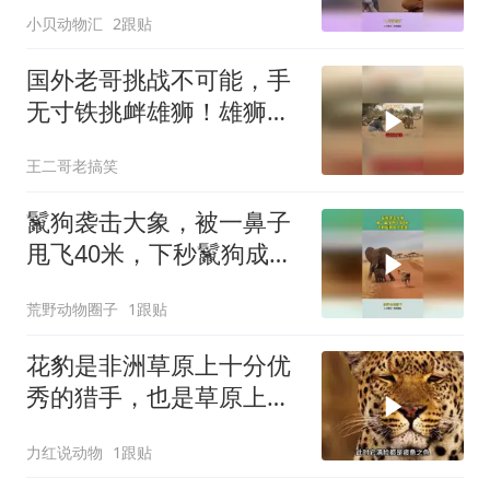
小贝动物汇
2跟贴
国外老哥挑战不可能，手
无寸铁挑衅雄狮！雄狮居
然被他打败了！
王二哥老搞笑
鬣狗袭击大象，被一鼻子
甩飞40米，下秒鬣狗成了
美食
荒野动物圈子
1跟贴
花豹是非洲草原上十分优
秀的猎手，也是草原上得
情场高手
力红说动物
1跟贴