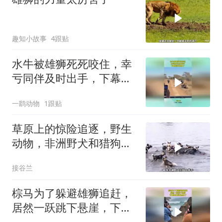
趣知小故事
4跟贴
水牛被雄狮死死咬住，幸
亏同伴及时出手，下幕雄
狮跑也晚了
一鹞动物
1跟贴
草原上的惊险追逐，野生
动物，非洲野犬和猎狗大
战！
接谷兰
棕马为了躲避雄狮追赶，
居然一跃跳下悬崖，下幕
雄狮后悔也晚了