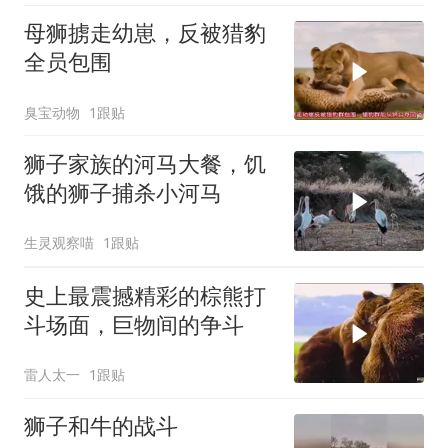
母狮掳走幼崽，反被猎豹
全员包围
臭宝动物
1跟贴
狮子家族的河马大餐，饥
饿的狮子捕杀小河马
生灵观察喵
1跟贴
史上最震撼精彩的棕熊打
斗场面，巨物间的争斗
雷人太一
1跟贴
狮子和牛的战斗