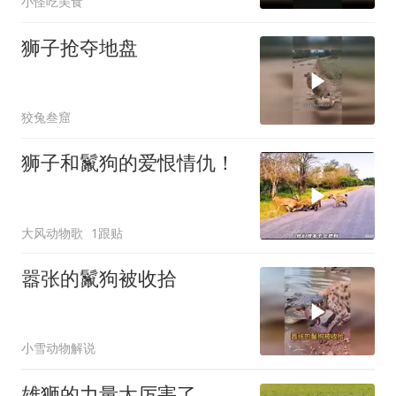
小怪吃美食
狮子抢夺地盘
狡兔叁窟
狮子和鬣狗的爱恨情仇！
大风动物歌
1跟贴
嚣张的鬣狗被收拾
小雪动物解说
雄狮的力量太厉害了