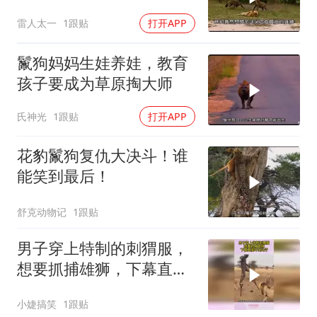
雷人太一
1跟贴
打开APP
鬣狗妈妈生娃养娃，教育
孩子要成为草原掏大师
氏神光
1跟贴
打开APP
花豹鬣狗复仇大决斗！谁
能笑到最后！
舒克动物记
1跟贴
男子穿上特制的刺猬服，
想要抓捕雄狮，下幕直接
吓出冷汗
小婕搞笑
1跟贴