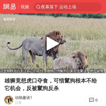
视频
夜幕落下 运动上场
泸溪河：桃酥吃出金属牙冠视频不实
美国将对多晶硅衍生品加征15%关税
四川宜宾市发生5.0级左右地震
改名后的“青海拉面”店
泰国校园枪击案死亡人数升至7人
1岁宝宝碰坏纸巾盒 宝妈被索赔924元
00:00
03:37
泰高官回应中国人在泰遭歧视：全面调查
Play
Ent
full
女子开一天一夜空调后二氧化碳中毒
雄狮竟想虎口夺食，可惜鬣狗根本不给
它机会，反被鬣狗反杀
97岁英国奶奶飞上天再破吉尼斯纪录
“空调24小时开着更省电”不实
动物趣谈1
0
江西