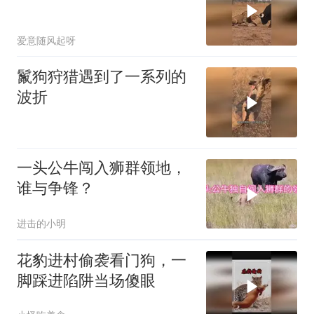
爱意随风起呀
鬣狗狩猎遇到了一系列的
波折
一头公牛闯入狮群领地，
谁与争锋？
进击的小明
花豹进村偷袭看门狗，一
脚踩进陷阱当场傻眼