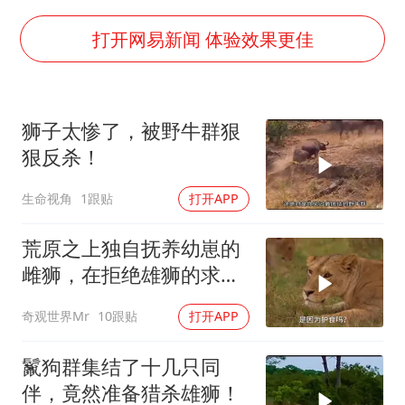
70多岁父亲独自坐车到上海看望女儿
OpenAI为免费用户升级GPT-5.6 Luna
打开网易新闻 体验效果更佳
“不建议大家买深色蛋糕”
985博士后被曝在妻子孕期出轨后续
狮子太惨了，被野牛群狠
公司“上四休三”但要降薪1000元
狠反杀！
男子杀人后逃进深山21年活得像野人
生命视角
1跟贴
打开APP
如何把百年大党建设得更加坚强有力？
荒原之上独自抚养幼崽的
雌狮，在拒绝雄狮的求偶
时，竟然被用饥饿来报复
奇观世界Mr
10跟贴
打开APP
鬣狗群集结了十几只同
伴，竟然准备猎杀雄狮！