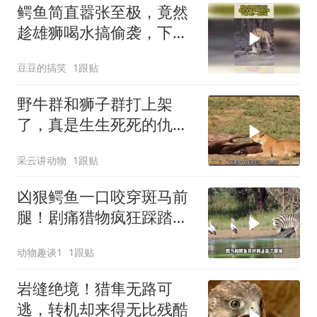
鳄鱼简直嚣张至极，竟然
趁雄狮喝水搞偷袭，下幕
大战一触即发
豆豆的搞笑
1跟贴
野牛群和狮子群打上架
了，真是生生死死的仇
敌！
采云讲动物
1跟贴
凶狠鳄鱼一口咬穿斑马前
腿！剧痛猎物疯狂踩踏！
鳄鱼被迫松口放手
动物趣谈1
1跟贴
岩缝绝境！猎隼无路可
逃，转机却来得无比残酷