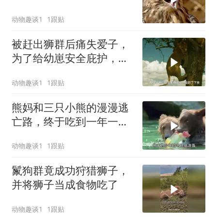
动物趣谈1
1跟贴
被赶出狮群后痛失爱子，
为了给幼崽安全庇护，狮
子妈妈卑微求和却遭驱
动物趣谈1
1跟贴
赶，看母狮卡丽如何用狩
猎夺回体面
熊妈和三只小熊的漫漫逃
亡路，终于吃到一年一度
的鲑鱼盛宴！
动物趣谈1
1跟贴
鬣狗群竟成功狩猎狮子，
并将狮子当成食物吃了
动物趣谈1
1跟贴