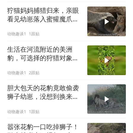
狞猫妈妈捕猎归来，亲眼
看见幼崽落入蜜獾魔爪，
母爱爆发拼死一战
动物趣谈1
1跟贴
生活在河流附近的美洲
豹，可选择的狩猎对象非
常丰富
动物趣谈1
2跟贴
胆大包天的花豹竟敢偷袭
狮子幼崽，没想到换来狮
群的疯狂报复
动物趣谈1
1跟贴
嚣张花豹一口吃掉狮子！