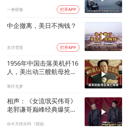
一身骄傲
打开APP
中企撤离，美日不掏钱？
东洋雪莲
打开APP
1956年中国击落美机歼16
人，美出动三艘航母抢尸
体
青杍无梦
相声：《女流氓买伟哥》
老郭谦哥巅峰经典爆笑相
声太搞笑太逗了
你今天快乐吗
1跟贴