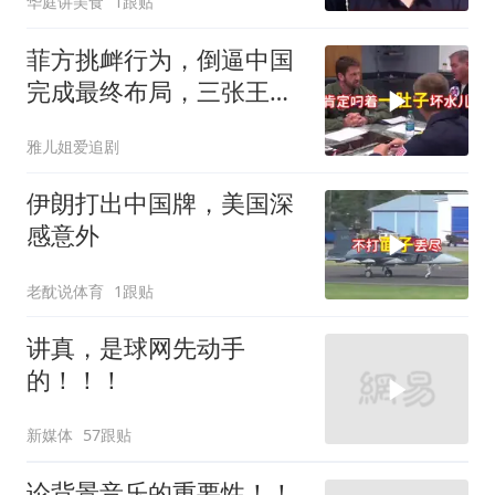
华庭讲美食
1跟贴
菲方挑衅行为，倒逼中国
完成最终布局，三张王牌
现身黄岩岛
雅儿姐爱追剧
伊朗打出中国牌，美国深
感意外
老酖说体育
1跟贴
讲真，是球网先动手
的！！！
新媒体
57跟贴
论背景音乐的重要性！！