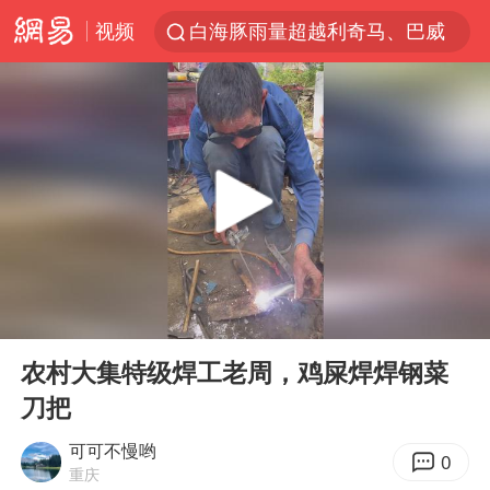
视频
白海豚雨量超越利奇马、巴威
人形机器人第一股
多地银行上调存款利率
上海地铁4条线路全线停运
白海豚路径图
宇树申购 中一签有望赚20万元
NBA传奇教练老尼尔森去世
00:00
00:41
武汉3名城管协管员殴打摊主被刑拘
Play
Ent
full
4.2平卫生间补漏注胶花1.55万
农村大集特级焊工老周，鸡屎焊焊钢菜
刀把
律师谈贾冰私人饭局被偷拍
男子结婚8年3个女儿都不是亲生
可可不慢哟
0
重庆