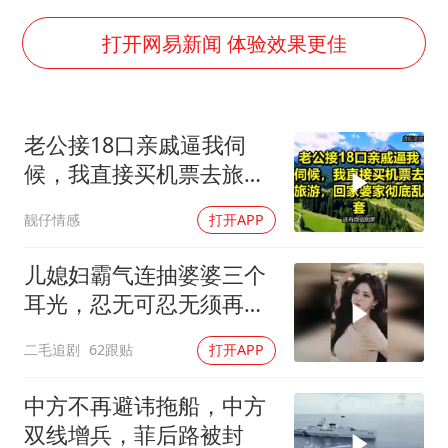
面对面丨蔡磊：与渐冻症抗争 纵使不敌 也不屈服
5万小车卖不动 微型代步车集体遇冷
打开网易新闻 体验效果更佳
手机真会“偷听”我们说话吗
梅婷12岁女儿百花奖发言
老公接18口亲戚逼我伺
加沙约14万栋建筑被完全摧毁
候，我直接买机票去旅
从科技创新看开局起步的时与势
游，回家婆家彻底乱套
靓仔情感
打开APP
儿媳妇霸气连抽婆婆三个
耳光，忍无可忍无须再
忍，太解气了！
二毛追剧
62跟贴
打开APP
中方不再避讳拖船，中方
双线增兵，菲后路被封