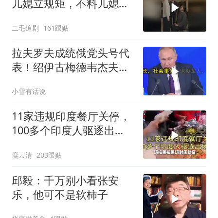
儿媳立规矩，不料儿媳不
是好惹的！
二毛追剧
161跟贴
拉夫罗夫成统俄党头号代
表！绍伊古梅德韦杰夫双
双出局，普京这步棋你看
小雪有话说
懂了吗
11家违规印度餐厅关停，
100多个印度人驱逐出
境！
鹿云清
203跟贴
邱毅：千万别小看张安
乐，他可不是软柿子