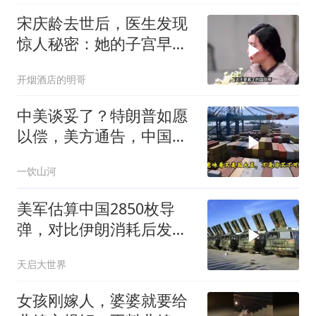
宋庆龄去世后，医生发现
惊人秘密：她的子宫早就
没了
开烟酒店的明哥
中美谈妥了？特朗普如愿
以偿，美方通告，中国增
购48.8万吨大豆
一饮山河
美军估算中国2850枚导
弹，对比伊朗消耗后发现
一个尴尬现实
天启大世界
女孩刚嫁人，婆婆就要给