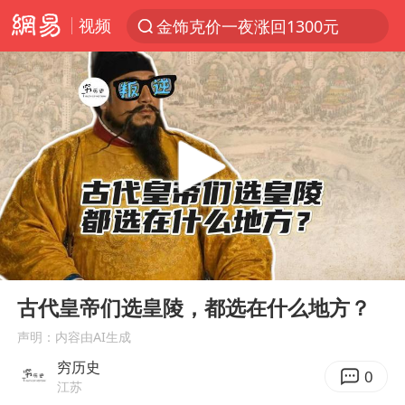
视频
金饰克价一夜涨回1300元
解锁各地夏日限定体验
知名编剧汪海林被实名举报偷税漏税
浙江温州发布台风橙色预警信号
台风白海豚闭眼意味着什么
男童模仿奥特曼从高处跳下致骨折
富婆带资进组给自己硬加60多场吻戏
00:00
14:02
名创优品一次性内裤 颜面尽失
Play
Ent
full
“六爷”挂一颗出场
古代皇帝们选皇陵，都选在什么地方？
白海豚将正面袭击贯穿浙江
声明：内容由AI生成
穷历史
梁家辉：到内地拍戏不是北上是回归
0
江苏