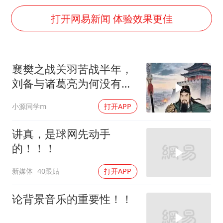
视频丨中国东方电气集团原党组副书记、董事宋致远被查
打开网易新闻 体验效果更佳
牛津大学一纸声明甩不了锅
包文婧：二胎很难一碗水端平
香港宏福苑火灾或由烟头引起
襄樊之战关羽苦战半年，
浙江台州《告全体市民书》
刘备与诸葛亮为何没有派
女主硬加吻戏短剧已下架
兵支援？
小源同学m
打开APP
《给阿嬷的情书》售后来了
讲真，是球网先动手
人民的健康、体质、幸福一脉相承
的！！！
新媒体
40跟贴
打开APP
论背景音乐的重要性！！