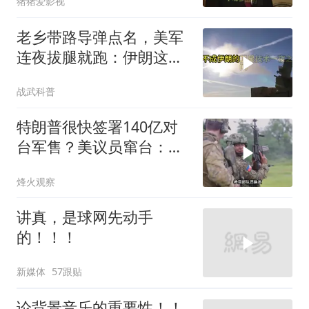
猪猪爱影视
老乡带路导弹点名，美军
连夜拔腿就跑：伊朗这波
操作把霸权底裤撕了个精
战武科普
光
特朗普很快签署140亿对
台军售？美议员窜台：必
须以实力拒统
烽火观察
讲真，是球网先动手
的！！！
新媒体
57跟贴
论背景音乐的重要性！！