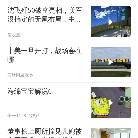
沈飞歼50破空亮相，美军
没搞定的无尾布局，中国
已经飞了一年半
清衣渡a
中美一旦开打，战场会在
哪
篮球阿里老乡
海绵宝宝解说6
十一1118
1跟贴
董事长上厕所撞见儿媳被