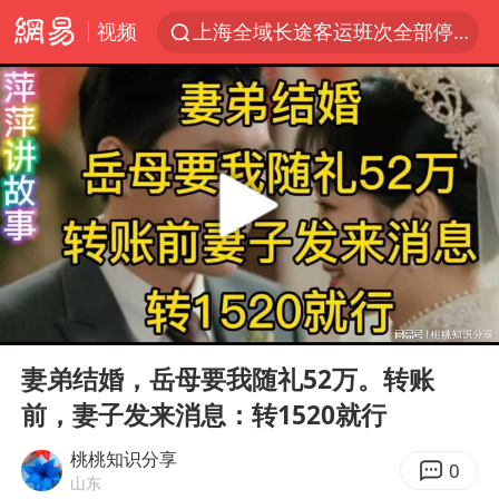
上海全域长途客运班次全部停运
视频
白海豚10级风圈
《披荆斩棘2026》阵容官宣
王艺迪无缘横滨赛决赛
上海暴雨红色预警
国足U17与阿森纳决赛取消 并列冠军
1枚就能让航母瘫痪 轰-6J实力有多强
上门女婿出轨女邻居多年被判重婚罪
00:00
29:10
Play
Ent
王艺迪2-4不敌张本美和止步4强
full
妻弟结婚，岳母要我随礼52万。转账
韩国检察官，“死”于2026
前，妻子发来消息：转1520就行
于东来直播和胖东来核心团队开会
桃桃知识分享
0
山东
2025年小学教师减少13.19万