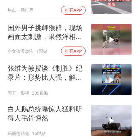
热点一网打尽
打开APP
国外男子挑衅猴群，现场
画面太刺激，果然洋相还
得洋人出！
小女孩没烦恼
1跟贴
打开APP
张维为教授谈《制胜》纪
录片：形势比人强，解放
军能打败美军航母！
周哥一影视
309跟贴
白大鹅总统曝惊人猛料听
得人毛骨悚然
玛丽莲萌兔
16跟贴