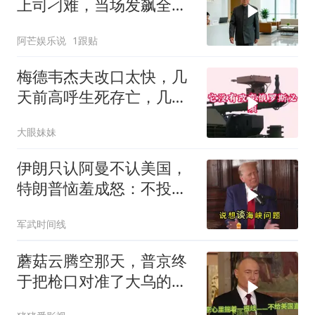
上司刁难，当场发飙全场
傻眼
阿芒娱乐说
1跟贴
梅德韦杰夫改口太快，几
天前高呼生死存亡，几天
后又换了一个说法
大眼妹妹
伊朗只认阿曼不认美国，
特朗普恼羞成怒：不投降
就永不解除封锁
军武时间线
蘑菇云腾空那天，普京终
于把枪口对准了大乌的军
火库