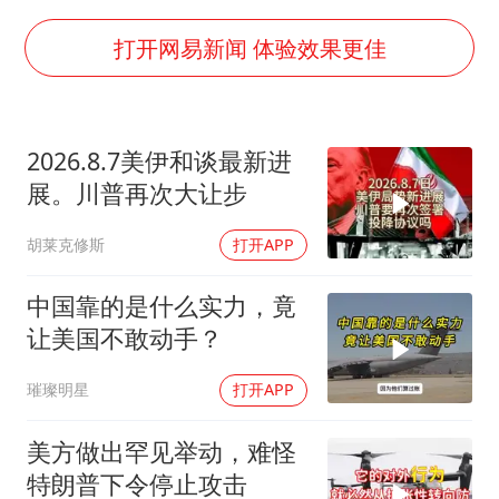
泰国：高度重视中国游客旅游体验
打开网易新闻 体验效果更佳
上海大部迎大暴雨
《龙餐馆》 冲奖
2026.8.7美伊和谈最新进
构建更高水平的全民健身公共服务体系
展。川普再次大让步
胡莱克修斯
打开APP
中国靠的是什么实力，竟
让美国不敢动手？
璀璨明星
打开APP
美方做出罕见举动，难怪
特朗普下令停止攻击