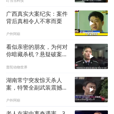
叮当当科技
广西真实大案纪实：案件
背后真相令人不寒而栗
户外阿崭
看似亲密的朋友，为何对
你暗藏杀机？悬疑破案揭
秘
普陀动物世界
湖南常宁突发惊天杀人
案，特警全副武装震撼全
城
户外阿崭
老人在家中离奇遇害，3