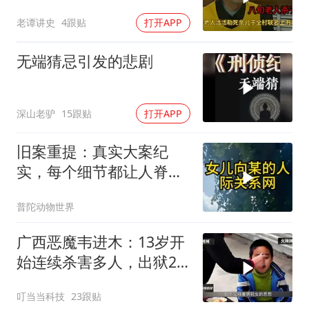
轻判，得知缘由警察心疼
老谭讲史
4跟贴
打开APP
落泪
无端猜忌引发的悲剧
深山老驴
15跟贴
打开APP
旧案重提：真实大案纪
实，每个细节都让人脊背
发凉
普陀动物世界
广西恶魔韦进木：13岁开
始连续杀害多人，出狱2
个月后再次杀人
叮当当科技
23跟贴