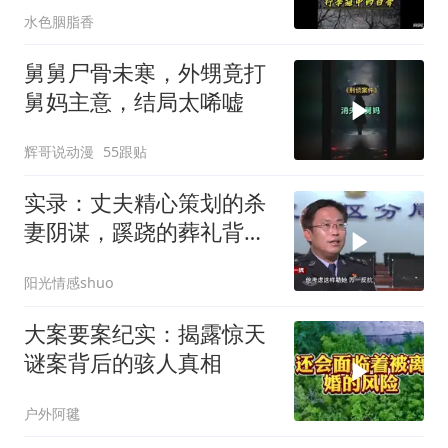
水色胭脂香
舅舅尸骨未寒，外甥竟打
舅妈主意，结局太唏嘘
辉哥说动漫
55跟贴
实录：丈夫精心策划的杀
妻阴谋，蹊跷的葬礼背
后，真相太吓人
阳光情感shuo
大案要案纪实：揭露惊天
谜案背后的骇人真相
户外阿毽