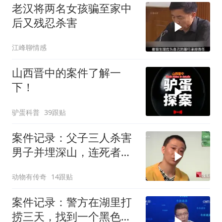
老汉将两名女孩骗至家中
后又残忍杀害
江峰聊情感
山西晋中的案件了解一
下！
驴蛋科普
39跟贴
案件记录：父子三人杀害
男子并埋深山，连死者是
谁都不知道，太
动物有传奇
14跟贴
案件记录：警方在湖里打
捞三天，找到一个黑色行