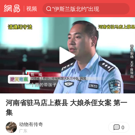
视频
“伊斯兰版北约”出现
光影经济撬动暑期消费新蓝海
白海豚10级风圈已触及浙江台州
以军士兵把枪口对准中国记者
河南警方公开征集黑恶犯罪线索
谢霆锋演唱会隔空祝王菲生日快乐
方桃子代言广告视频已下架
00:00
11:23
WTT横滨冠军赛女单四强国乒占三席
Play
Ent
full
浙江省发出今年第2号指挥长令
河南省驻马店上蔡县 大娘杀侄女案 第一
集
一周大涨超7% 金价为何突然上涨
情侣在平潭拍日出时坠崖致一死一伤
动物有传奇
0
广东