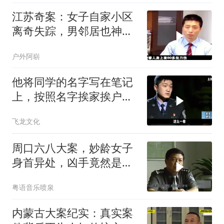
江苏奇案：女子自家小区
离奇失踪，男邻居也神秘
消失
户外阿崭
他将同学的名字写在笔记
上，按照名字挨家挨户去
杀人！
飞龙文化
周口六八大案，妙龄女子
身首异处，凶手竟然是以
前的同桌，犯罪片
粤语音乐喷泉
内蒙古大案纪实：真实案