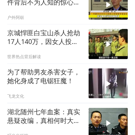
件背后不为人知的惊心真
相
户外阿崭
京城悍匪白宝山杀人抢劫
17人140万，因女人投降
被抓
世界热点背后解读
为了帮助男友杀害女子，
她化身成了电锯狂魔！
飞龙文化
湖北随州七年血案：真实
悬疑改编，真相何时大
白？