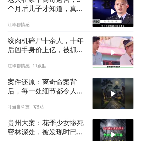
个月后儿子才知道，真相
令人难以置信
江峰聊情感
绞肉机碎尸十余人，十年
后凶手身价上亿，被抓后
判决让人解气
江峰聊情感
11跟贴
案件还原：离奇命案背
后，每一处细节都令人脊
背发凉
叮当当科技
9跟贴
贵州大案：花季少女惨死
密林深处，被发现时已成
为一堆白骨！