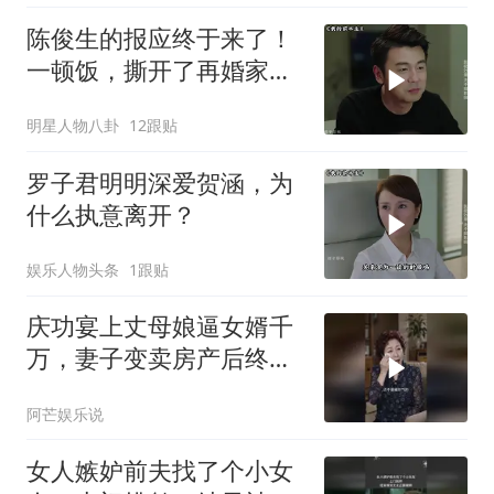
陈俊生的报应终于来了！
一顿饭，撕开了再婚家庭
最残忍的真相
明星人物八卦
12跟贴
罗子君明明深爱贺涵，为
什么执意离开？
娱乐人物头条
1跟贴
庆功宴上丈母娘逼女婿千
万，妻子变卖房产后终看
清家人真面目
阿芒娱乐说
女人嫉妒前夫找了个小女