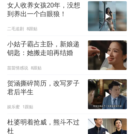
女人收养女孩20年，没想
到养出一个白眼狼！
二毛追剧
8跟贴
小姑子霸占主卧，新娘递
钥匙：她搬走咱再结婚
苗苗情感说
8跟贴
贺涵撕碎简历，改写罗子
君后半生
娱乐蜜
1跟贴
杜婆明着抢威，熊斗不过
杜