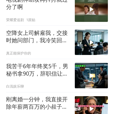
分了啊
荣耀爱追剧
1跟贴
空降女上司解雇我，交接
时她问部门，我冷笑回
答：明天
真正能保护你的
我苦干6年年终奖5千，男
秘书拿90万，辞职信让女
老板愣住
白浅娱乐聊
刚离婚一分钟，我直接开
除年薪两百万的小叔子，
前婆婆打两百通电