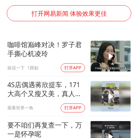
女子发现前夫婚内与第三者育子
以军士兵把枪口对准中国记者
打开网易新闻 体验效果更佳
笔试第一被劝弃考涉事副校长被撤职
构建更高水平的全民健身公共服务体系
咖啡馆巅峰对决！罗子君
萌娃帮爷爷脱玉米 卖力干活超可爱
手撕心机凌玲
灌溉水坝被隔成鱼塘 村民投诉20余年
娱说一下
1跟贴
打开APP
奋力开创中国式现代化建设新局面
4S店偶遇蒋欣提车，171
大高个又瘦又美，真人比
电视上好看十倍
观看世界一角
打开APP
要不咱们再复查一下，万
一是怀孕呢