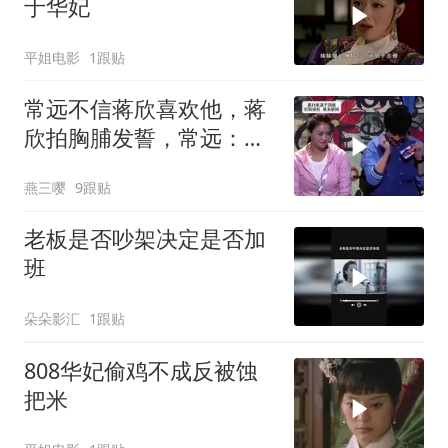
于华妃
平姐电影
1跟贴
常远不信蒋欣喜欢他，蒋
欣拍胸脯发誓，常远：别
老拍胸脯
燕三嘤
9跟贴
老板是否吵架决定是否加
班
朵朵影汇
1跟贴
808华妃偷鸡不成反被蚀
把米