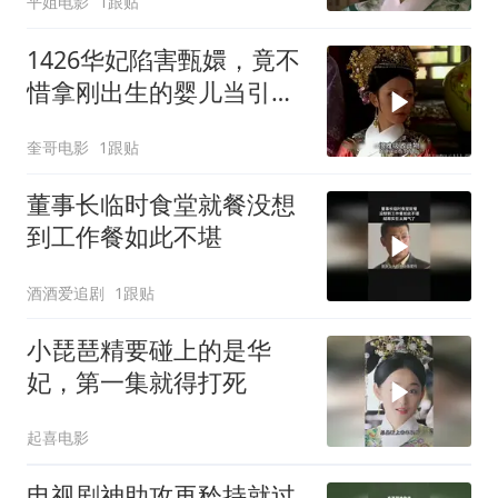
平姐电影
1跟贴
1426华妃陷害甄嬛，竟不
惜拿刚出生的婴儿当引
子！
奎哥电影
1跟贴
董事长临时食堂就餐没想
到工作餐如此不堪
酒酒爱追剧
1跟贴
小琵琶精要碰上的是华
妃，第一集就得打死
起喜电影
电视剧神助攻再矜持就过