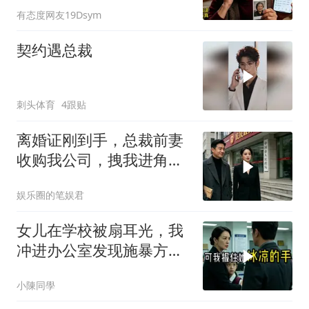
有态度网友19Dsym
契约遇总裁
刺头体育
4跟贴
离婚证刚到手，总裁前妻
收购我公司，拽我进角
落：我来全是为了你
娱乐圈的笔娱君
女儿在学校被扇耳光，我
冲进办公室发现施暴方竟
是我前夫，我把书包递给
小陳同學
女儿：现在打回去