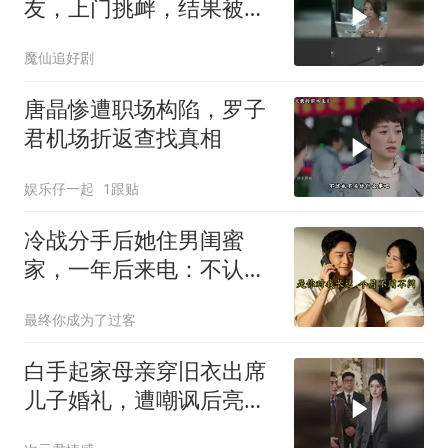
友，上门挑衅，结果被现
女友正面硬刚
魔仙追好剧
唐晶惨遭职场构陷，罗子
君机场折返查找真相
娱乐仔一起
1跟贴
冷战分手后她住男闺蜜
家，一年后来电：不认错
我就嫁人
最终你成为了过客
白手起家母亲穿旧衣出席
儿子婚礼，遭嘲讽后亮出
身份惊艳全场