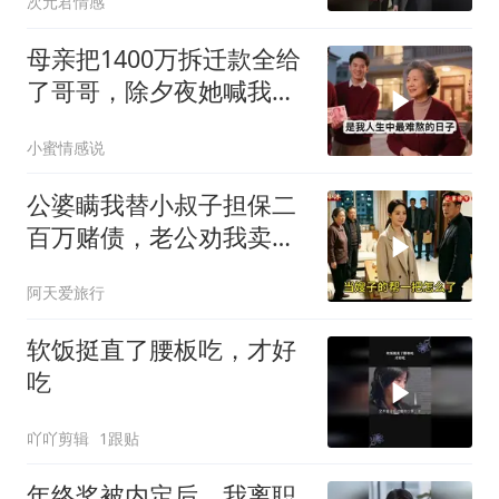
次元君情感
母亲把1400万拆迁款全给
了哥哥，除夕夜她喊我回
家，我平静地说：不去
小蜜情感说
了，刚花900万给婆婆换
了套别墅
公婆瞒我替小叔子担保二
百万赌债，老公劝我卖房
还债，我冷笑：想得美
阿天爱旅行
软饭挺直了腰板吃，才好
吃
吖吖剪辑
1跟贴
年终奖被内定后，我离职