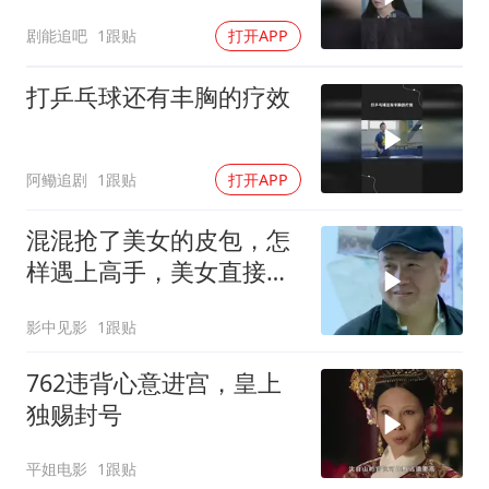
剧能追吧
1跟贴
打开APP
打乒乓球还有丰胸的疗效
阿鳓追剧
1跟贴
打开APP
混混抢了美女的皮包，怎
样遇上高手，美女直接教
训他
影中见影
1跟贴
762违背心意进宫，皇上
独赐封号
平姐电影
1跟贴