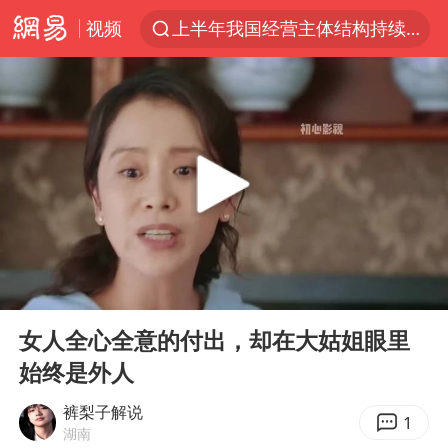
视频
上半年我国经营主体结构持续优化
杭州机场已取消航班388架次
中国籍豪华游艇富商之子在泰国被杀
王艺迪无缘横滨赛决赛
浙江省委书记王浩再调度：该停下的坚决停下来，让社会面静下来
《披荆斩棘2026》阵容官宣
中国第1高楼阻尼器摆动明显
00:00
04:42
国足U17与阿森纳决赛取消 并列冠军
Play
Ent
full
《龙餐馆》 冲奖
女人全心全意的付出，却在大姑姐眼里
始终是外人
上门女婿出轨女邻居多年被判重婚罪
2025年小学教师减少13.19万
裤梨子解说
1
湖南