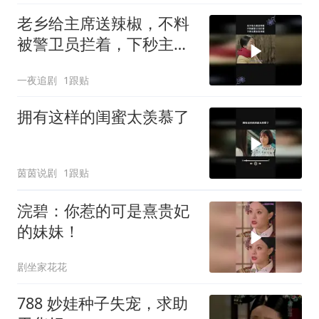
老乡给主席送辣椒，不料
被警卫员拦着，下秒主席
亲自来接
一夜追剧
1跟贴
拥有这样的闺蜜太羡慕了
茵茵说剧
1跟贴
浣碧：你惹的可是熹贵妃
的妹妹！
剧坐家花花
788 妙娃种子失宠，求助