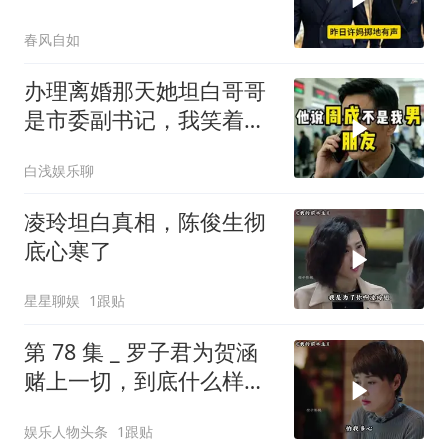
春风自如
办理离婚那天她坦白哥哥
是市委副书记，我笑着打
通省委组织部长
白浅娱乐聊
凌玲坦白真相，陈俊生彻
底心寒了
星星聊娱
1跟贴
第 78 集 _ 罗子君为贺涵
赌上一切，到底什么样的
男人，能让一个女人不惜
娱乐人物头条
1跟贴
拿自己的前途去冒险