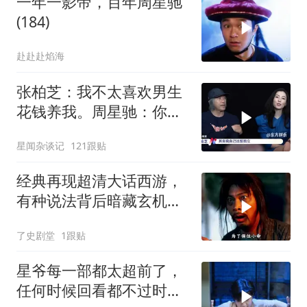
一年一影帝，百年周星驰
(184)
赴赴赴焰海
张柏芝：我不太喜欢男生
花钱养我。周星驰：你不
早说
星闻杂谈记
121跟贴
经典再现超清大话西游，
有种说法背后暗藏玄机，
月光宝盒故事深度解读
了史剧堂
1跟贴
星爷每一部都太超前了，
任何时候回看都不过时，