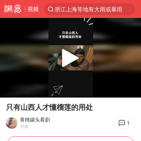
视频
光影经济撬动暑期消费新蓝海
西湖突现狂风暴雨 游客瞬间被浇透
隔20米开高仿奶茶店被判赔35万元
新疆景区自驾服务费改为按车收费
多家A股公司收到美国关税退款
“不怕六爷挂得多 就怕六爷挂一颗”
视频丨中国东方电气集团原党组副书记、董事宋致远被查
00:00
00:36
直击东北超：哈尔滨vs通辽
Play
Ent
full
香港宏福苑火灾或由烟头引起
只有山西人才懂榴莲的用处
白海豚将正面袭击贯穿浙江
黄桃罐头看剧
1
河南
36岁男演员成景区NPC后人气爆棚