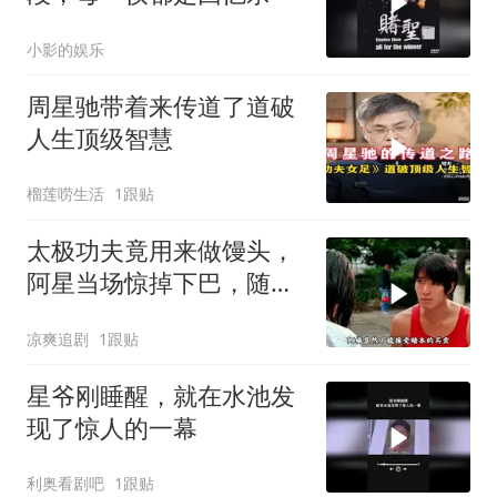
小影的娱乐
周星驰带着来传道了道破
人生顶级智慧
榴莲唠生活
1跟贴
太极功夫竟用来做馒头，
阿星当场惊掉下巴，随后
高歌一曲
凉爽追剧
1跟贴
星爷刚睡醒，就在水池发
现了惊人的一幕
利奥看剧吧
1跟贴