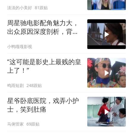
后劲十足
淡淡的小美好
81跟贴
周星驰电影配角魅力大，
出众原因深度剖析，背后
故事值得细品
小鸭嘎嘎影视
“这可能是影史上最贱的皇
上了！”
鸣雨短剧
248跟贴
星爷卧底医院，戏弄小护
士，笑到肚痛
马俐管家
69跟贴