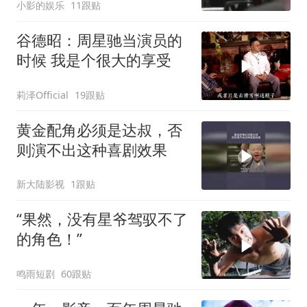
小影的娱乐
11跟贴
谷德昭：周星驰当演员的
时候 我是个很大的享受
莉泽Official
19跟贴
黄金配角必须是达叔，否
则演不出这种喜剧效果
新大陆影视
1跟贴
“果然，没有星爷驾驭不了
的角色！”
鸣雨短剧
60跟贴