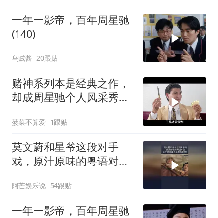
一年一影帝，百年周星驰
(140)
乌贼酱
20跟贴
赌神系列本是经典之作，
却成周星驰个人风采秀，
还带成龙抢镜
菠菜不算爱
1跟贴
莫文蔚和星爷这段对手
戏，原汁原味的粤语对
白，这才是无厘头喜剧的
阿芒娱乐说
54跟贴
魅力！
一年一影帝，百年周星驰