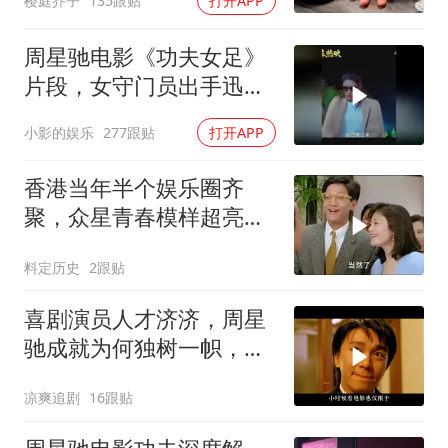
樱庭芥子
135跟贴
打开APP
周星驰电影《功夫女足》
片段，女守门员出手迅
猛，一次比一次搞笑
小影的娱乐
277跟贴
打开APP
香港当年半个娱乐圈齐
聚，众星青春模样超亮
眼，星爷现身瞬间惊艳
料定历史
2跟贴
喜剧演员人才济济，周星
驰成就为何独树一帜，他
人难望其项背
凉爽追剧
16跟贴