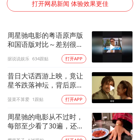
几元成本的AI广告导致千万市值蒸发
打开网易新闻 体验效果更佳
浙江台州《告全体市民书》
梁家辉：到内地拍戏不是北上是回归
周星驰电影的粤语原声版
郑丽文：台湾从来没有“独立”过
和国语版对比～差别很
酒店回应车内过夜被收150元
大！讲粤语的星爷才是他
据说说娱乐
634跟贴
打开APP
梁家辉百花奖演讲落泪
自己！
人民的健康、体质、幸福一脉相承
昔日大话西游上映，竟让
星爷跌落神坛，背后原因
揭秘
菠菜不算爱
1跟贴
打开APP
周星驰的电影从不过时，
每部至少看了30遍，还是
很喜欢看