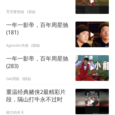
芳芳爱剪辑
1跟贴
一年一影帝，百年周星驰
(181)
Agnostic失格
2跟贴
一年一影帝，百年周星驰
(283)
GAI周延
3跟贴
重温经典赌侠2最精彩片
段，隔山打牛永不过时
南方的冬天