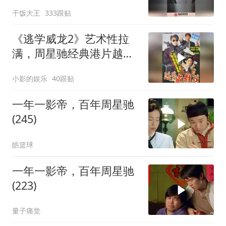
及，天才型演员
干饭大王
333跟贴
《逃学威龙2》艺术性拉
满，周星驰经典港片越品
越有味
小影的娱乐
40跟贴
一年一影帝，百年周星驰
(245)
皓篮球
一年一影帝，百年周星驰
(223)
量子痛觉