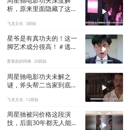
周星驰电影功夫深度解
析，原来里面隐藏了这么
多细节？
飞龙文化
3跟贴
星爷是有真功夫的！这一
脚艺术成分很高！＃逃学
威龙
爱看剧的阿峰
20跟贴
周星驰电影功夫未解之
谜，斧头帮二当家到底是
被谁干飞的？
飞龙文化
12跟贴
周星驰被问价格这段演
技，后面30年都无人能