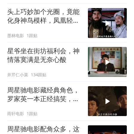
头上巧妙加个光圈，竟能
化身神鸟模样，凤凰轻松
打造而成
墨林电影
1跟贴
星爷坐在街坊福利会，神
情落寞满是无奈心酸
井芹仁小菜
134跟贴
周星驰电影藏经典角色，
罗家英一本正经搞笑，星
爷作品再添亮点
雨轩电影
1跟贴
周星驰电影配角众多，这