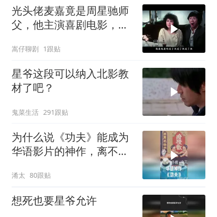
光头佬麦嘉竟是周星驰师
父，他主演喜剧电影，承
载无数人童年
嵩仔聊剧
1跟贴
星爷这段可以纳入北影教
材了吧？
鬼菜生活
291跟贴
为什么说《功夫》能成为
华语影片的神作，离不开
周星驰的坚守？
淆太
80跟贴
想死也要星爷允许