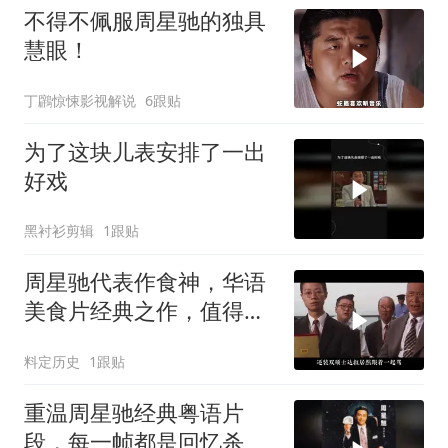
不得不佩服周星驰的独具
慧眼！
丁鸊惊悚影视解说
6跟贴
为了这块儿表安排了一出
好戏
黑衬衫剪辑
1跟贴
周星驰代表作食神，华语
美食片经典之作，值得深
度品味
料定历史
1跟贴
重温周星驰经典粤语片
段，每一帧都是回忆杀