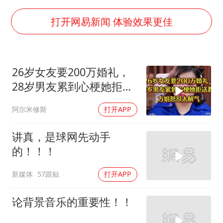
白海豚突然大拐弯 走出罕见路线
周星驰妈妈现身香港首映礼
打开网易新闻 体验效果更佳
SK海力士回应“或出售重庆工厂”传闻
大疆错失宇树
26岁女友要200万婚礼，
三预警齐发 11个省份有大到暴雨
28岁男友累到心梗她拒送
“还不如不放假”
葬，方姐怒怼解气
阿尔米修斯
打开APP
从科技创新看开局起步的时与势
讲真，是球网先动手
的！！！
新媒体
57跟贴
打开APP
论背景音乐的重要性！！