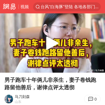
视频
台风“白海豚”登陆 各地各部门全力应对
上海鼓励居家办公
上海青浦区启动防汛防台Ⅰ级响应
血指纹匹配成功，20年悬案告破！凶手被执行死刑
费大厨口号更改 不再宣传小炒肉大王
独闯南太行失联女子遗体已找到
成都多趟列车临时停运
00:00
23:44
多地银行上调存款利率
Play
Ent
full
演员秦焰去世 曾出演《狂飙》
男子跑车十年俩儿非亲生，妻子卷钱跑
路留他善后，谢律点评太透彻
中央气象台继续发布暴雨橙警
朱一龙的鼻子怎么了
马刀刻森
0
山东