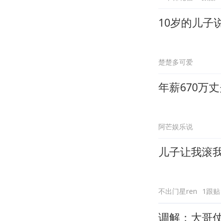
10岁的儿子
楚楚多可爱
年薪670万
阿芒娱乐说
儿子让我滚
不出门星ren
1跟贴
调解：大哥