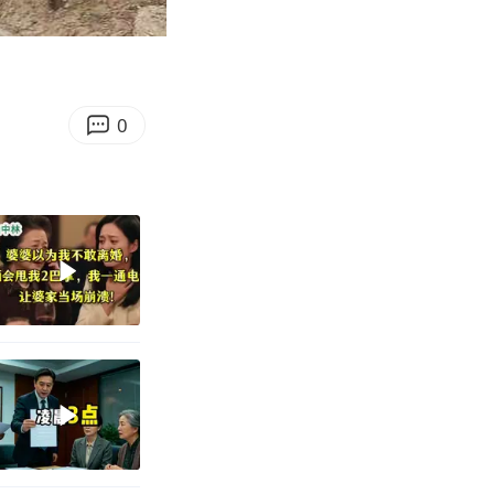
00:24
Enter
fullscreen
0