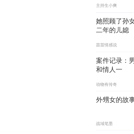
主持生小爽
她照顾了孙
二年的儿媳
苗苗情感说
案件记录：
和情人一
动物有传奇
外甥女的故
战域笔墨