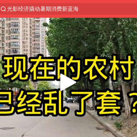
光影经济撬动暑期消费新蓝海
浙江上海等地有大雨或暴雨
新疆优化调整景区内自驾服务费
黄金牛市回来了吗
央视新主播李秋莹孙亚鹏亮相
情侣平潭拍日出坠崖1死1伤
倪萍赵雅芝同框亮相红毯
台当局重金为“台独”织“皇帝新衣”
白海豚将正面袭击贯穿浙江
《欢迎来龙餐馆》口碑
微信又有新功能，你可以“撤回”你的撤回了！