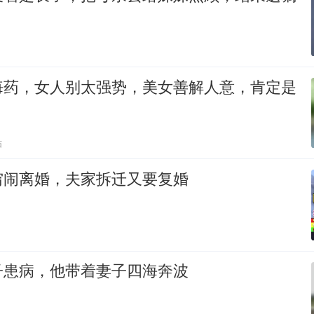
悔药，女人别太强势，美女善解人意，肯定是
贴
穷闹离婚，夫家拆迁又要复婚
子患病，他带着妻子四海奔波