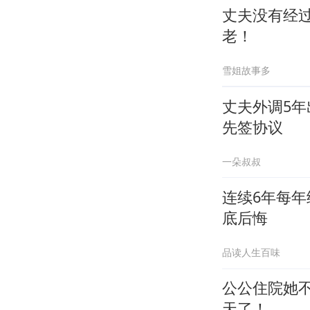
丈夫没有经
老！
雪姐故事多
丈夫外调5
先签协议
一朵叔叔
连续6年每
底后悔
品读人生百味
公公住院她
天了！