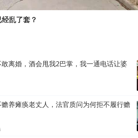
几元成本的AI广告导致千万市值蒸发
酒店回应车内过夜被收150元
已经乱了套？
杭州全市有序停课
商场现钱学森巨幅海报 负责人回应
“不怕六爷挂得多 就怕六爷挂一颗”
全民健身事业高质量发展
不敢离婚，酒会甩我2巴掌，我一通电话让婆
乐享全民健身 共筑健康中国
不赡养瘫痪老丈人，法官质问为何拒不履行赡
贴