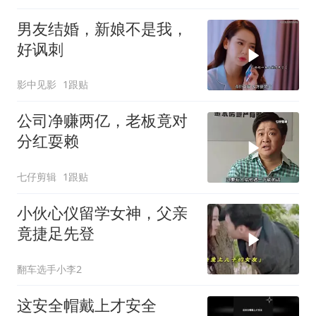
男友结婚，新娘不是我，
好讽刺
影中见影
1跟贴
公司净赚两亿，老板竟对
分红耍赖
七仔剪辑
1跟贴
小伙心仪留学女神，父亲
竟捷足先登
翻车选手小李2
这安全帽戴上才安全