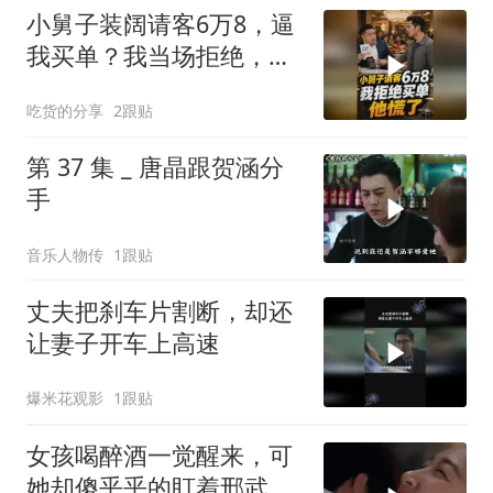
小舅子装阔请客6万8，逼
我买单？我当场拒绝，他
慌了
吃货的分享
2跟贴
第 37 集 _ 唐晶跟贺涵分
手
音乐人物传
1跟贴
丈夫把刹车片割断，却还
让妻子开车上高速
爆米花观影
1跟贴
女孩喝醉酒一觉醒来，可
她却傻乎乎的盯着邢武的