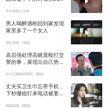
屁股看了半天
平方秒和立方吨
男人喝醉酒刚回到家发现
家里多了一个女人
挑灯剪辑
1跟贴
高启强处理高晓晨殴打交
警的事，展现出自己势力
的可怕
肚子又圆啦呜呜呜
7跟贴
丈夫买卫生巾忘带手机，
下秒珊姐打来电话被妻子
看到，这下尴尬了
喵妹剧甜
4跟贴