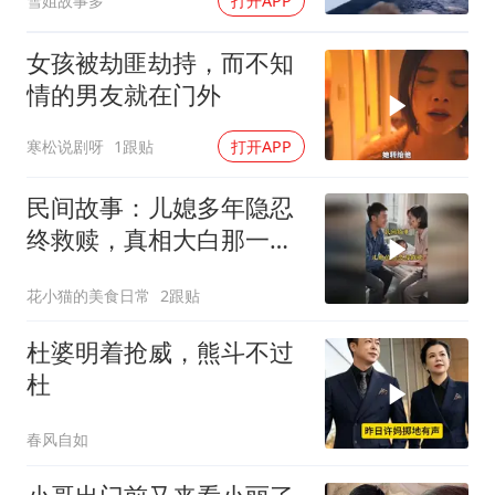
雪姐故事多
打开APP
女孩被劫匪劫持，而不知
情的男友就在门外
寒松说剧呀
1跟贴
打开APP
民间故事：儿媳多年隐忍
终救赎，真相大白那一刻
众人泪目
花小猫的美食日常
2跟贴
杜婆明着抢威，熊斗不过
杜
春风自如