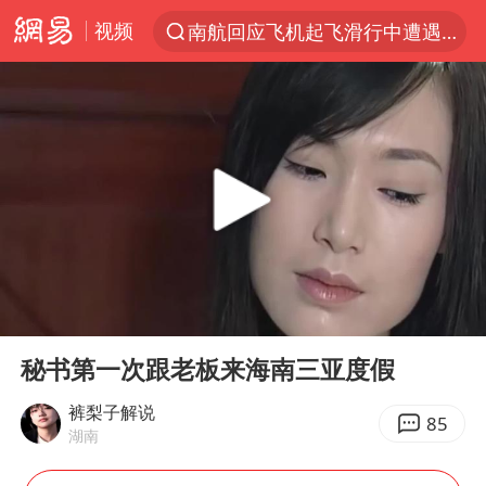
视频
南航回应飞机起飞滑行中遭遇雷击
夏日经济乘热而上 消费市场向新而行
浙江省甬江发生2026年第1号洪水
白海豚对华东华北影响会大于巴威
王传君 《披荆斩棘》
BLG经理辟谣Bin离队
独闯南太行的失联女生最后轨迹已确认
00:00
04:43
于东来回应胖东来近25年老店年底关闭
Play
Ent
full
哈马斯称坚持加沙停火协议路线图
秘书第一次跟老板来海南三亚度假
香港刷新1884年以来最高气温纪录
裤梨子解说
85
湖南
上门女婿出轨女邻居多年被判重婚罪