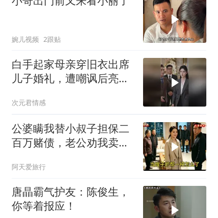
小哥出门前又来看小丽了
婉儿视频
2跟贴
白手起家母亲穿旧衣出席
儿子婚礼，遭嘲讽后亮出
身份惊艳全场
次元君情感
公婆瞒我替小叔子担保二
百万赌债，老公劝我卖房
还债，我冷笑：想得美
阿天爱旅行
唐晶霸气护友：陈俊生，
你等着报应！