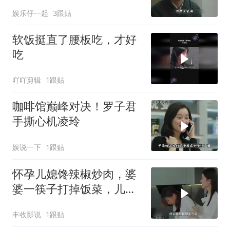
娱乐仔一起
3跟贴
软饭挺直了腰板吃，才好
吃
吖吖剪辑
1跟贴
咖啡馆巅峰对决！罗子君
手撕心机凌玲
娱说一下
1跟贴
怀孕儿媳馋辣椒炒肉，婆
婆一筷子打掉饭菜，儿媳
果断爆爽反击
丰收影说
1跟贴