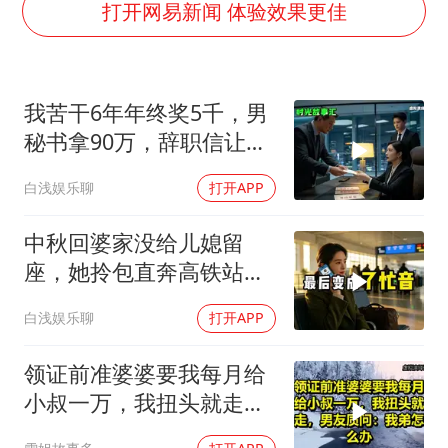
浙江近300条预警生效中 今夜大部暴雨
打开网易新闻 体验效果更佳
央视新主播李秋莹母校发文祝贺
国足U17与阿森纳决赛取消 并列冠军
我苦干6年年终奖5千，男
暑期研学游升温 在旅途中增长知识
秘书拿90万，辞职信让女
以军士兵把枪口对准中国记者
老板愣住
白浅娱乐聊
打开APP
曹颖儿子首次演长剧
“开学三件套”全线暴涨
中秋回婆家没给儿媳留
总书记点赞的非遗苗绣焕发新生机
座，她拎包直奔高铁站，
婆婆愣住了
白浅娱乐聊
打开APP
领证前准婆婆要我每月给
小叔一万，我扭头就走，
男友质问：我弟怎么办？