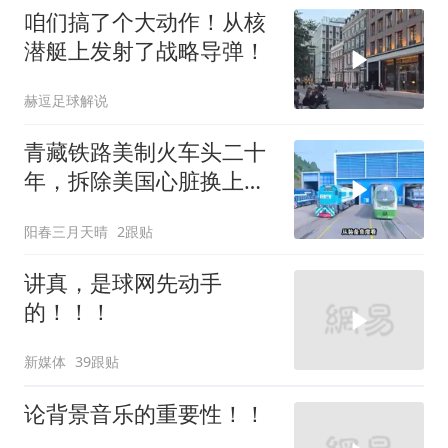
咱们搞了个大动作！从核
潜艇上发射了战略导弹！
赫逗足球解说
青藏铁路美制火车头二十
年，拆除美国心脏换上绿
色电力
阳春三月天晴
2跟贴
讲真，是球网先动手
的！！！
新媒体
39跟贴
论背景音乐的重要性！！