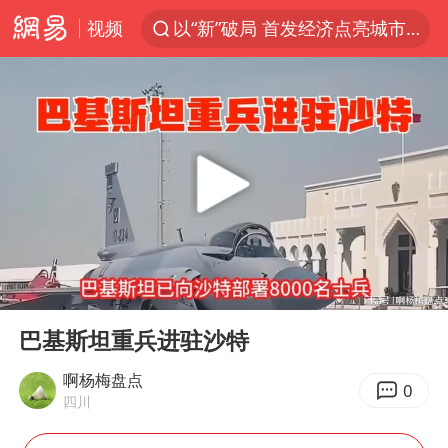
视频
以“新”破局 首发经济点亮城市消费活力
台风白海豚最新路径
昆明石林火把节
63岁关之琳否认与27岁模特恋情
外交部发言人就广岛核爆81周年等答记者问
27岁女子成组织卖淫集团主犯被通缉
我国编制完成新版全月地质图
00:00
02:33
贵州轮胎子公司获美国退税8136万
Play
Ent
full
胡塞武装袭扰红海航运行动升级
巴基斯坦重兵进驻沙特
郑国霖回应去景区上班被保安拦下
啊杨梅盘点
0
四川
80后女柜员逆袭成4200亿银行副行长