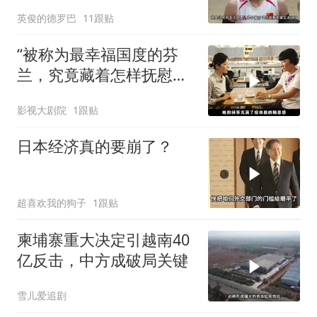
勇为她选替补
英俊的德罗巴
11跟贴
“被称为最幸福国度的芬
兰，究竟藏着怎样抚慰人
心的烟火气
影视大剧院
1跟贴
日本经济真的要崩了？
超喜欢我的狗子
1跟贴
柬埔寨重大决定引越南40
亿反击，中方成破局关键
雪儿爱追剧