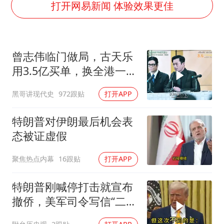
感觉全东北都在等7号
打开网易新闻 体验效果更佳
扎哈罗娃批广岛市长不提美国原子弹
泰国一女公务员妆容引争议 本人回应
曾志伟临门做局，古天乐
多地要求领导干部带头休假
用3.5亿买单，换全港一声
女子利用漏洞0元薅走3000多件家电
佩服！
黑哥讲现代史
972跟贴
打开APP
东方甄选被判赔偿江小白30万元
奋进开新局 实干挑大梁
特朗普对伊朗最后机会表
态被证虚假
聚焦热点内幕
16跟贴
打开APP
特朗普刚喊停打击就宣布
撤侨，美军司令写信“二选
一”，伊朗这回还会上当