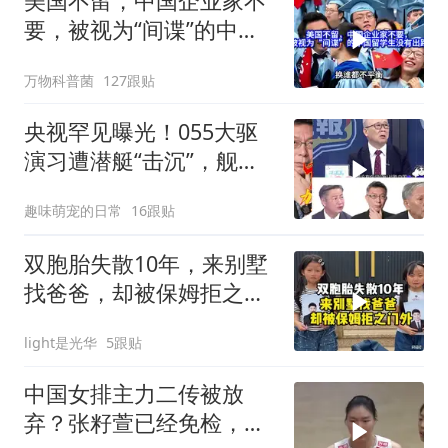
美国不留，中国企业家不
要，被视为“间谍”的中国
留学生没有出路
万物科普菌
127跟贴
央视罕见曝光！055大驱
演习遭潜艇“击沉”，舰长
直言：前出就是送死
趣味萌宠的日常
16跟贴
双胞胎失散10年，来别墅
找爸爸，却被保姆拒之门
外
light是光华
5跟贴
中国女排主力二传被放
弃？张籽萱已经免检，赵