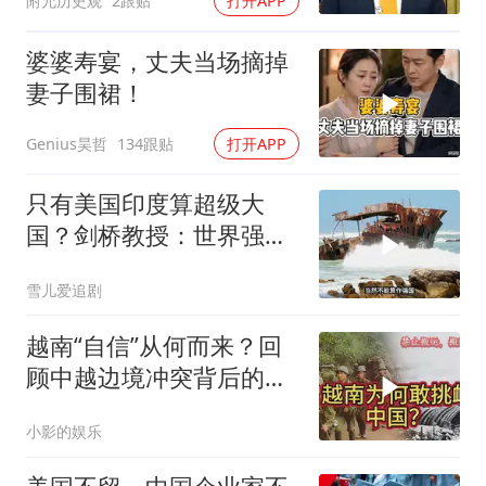
附允历史观
2跟贴
打开APP
吗？
婆婆寿宴，丈夫当场摘掉
妻子围裙！
Genius昊哲
134跟贴
打开APP
只有美国印度算超级大
国？剑桥教授：世界强国
只有4个，没有印度
雪儿爱追剧
越南“自信”从何而来？回
顾中越边境冲突背后的故
事
小影的娱乐