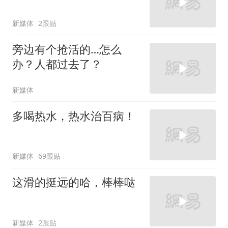
新媒体
2跟贴
旁边有个抢活的…怎么
办？人都过去了？
新媒体
多喝热水，热水治百病！
新媒体
69跟贴
这滑的挺远的哈，棒棒哒
新媒体
2跟贴