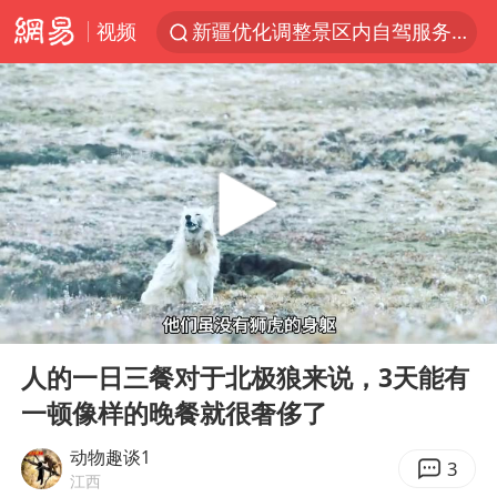
视频
新疆优化调整景区内自驾服务费
微信又有新功能，你可以“撤回”你的撤回了！
梁家辉：到内地拍戏不是北上是回归
“新疆的交警怎么个个像我妈”
情侣平潭拍日出坠崖1死1伤
西湖突现狂风暴雨 游客瞬间被浇透
香港正式允许“拒绝抢救”
00:00
06:35
白海豚将正面袭击贯穿浙江
Play
Ent
full
《欢迎来龙餐馆》口碑
人的一日三餐对于北极狼来说，3天能有
一顿像样的晚餐就很奢侈了
郑丽文：台湾从来没有“独立”过
几元成本的AI广告导致千万市值蒸发
动物趣谈1
3
江西