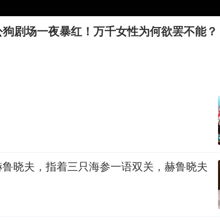
国防部：中国军队坚决反制任何闹海挑衅图谋
百花奖开幕式
公狗剧场一夜暴红！万千女性为何欲罢不能？
国乒男单横滨冠军赛全军覆没
胡彦斌获《歌手2026》歌王
东航：国内客票提前14天免费退改
38岁演员求职万岁山NPC成功
！
“今天得有40℃了吧 为啥还不预警”
夯实基础开新局
赫鲁晓夫，指着三只海参一语双关，赫鲁晓夫