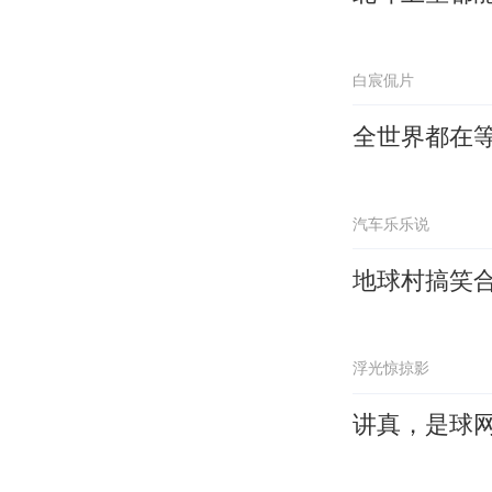
白宸侃片
全世界都在
汽车乐乐说
地球村搞笑
浮光惊掠影
讲真，是球