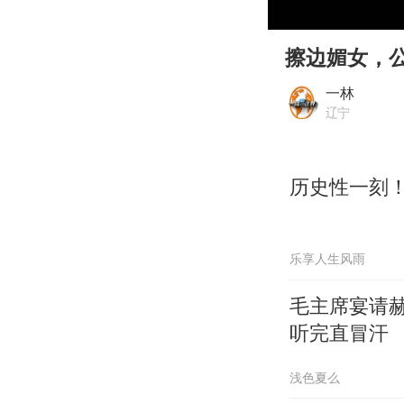
00:00
Play
擦边媚女，
一林
辽宁
历史性一刻
乐享人生风雨
毛主席宴请
听完直冒汗
浅色夏么