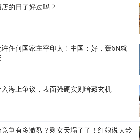
酒店的日子好过吗？
允许任何国家主宰印太！中国：好，轰6N就
空
介入海上争议，表面强硬实则暗藏玄机
场竞争有多激烈？剩女天塌了了！红娘说大龄