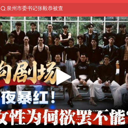
泉州市委书记张毅恭被查
“电影+”如何激发千亿级消费新活力？
台风白海豚已进入24小时警戒线
全球首个长时储能一体化产业园量产
名创优品回应女子吐槽内裤质量差
中巨芯：上半年归母净利润1405.77万元
四川宜宾市高县4.9级地震致1人死亡
中国女篮70-67险胜尼日利亚女篮
上海：台风白海豚或将带来龙卷风
U17国足点球大战淘汰河床晋级决赛
秋天的第一杯奶茶到底有多火