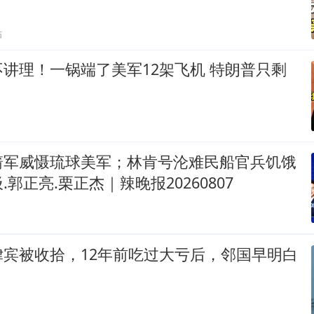
贴
讲理！一锅端了美军12架飞机 特朗普只剩
箭军威慑琉球美军；林肯号沦难民船官兵饥饿
郭正亮.栗正杰｜辣晚报20260807
律宾被收拾，12年前吃过大亏后，邻国早明白