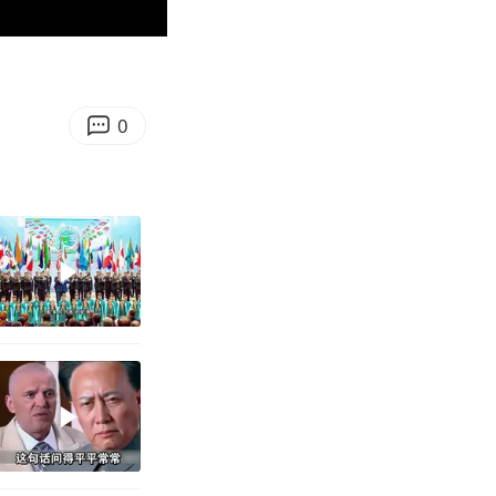
04:04
Enter
fullscreen
0