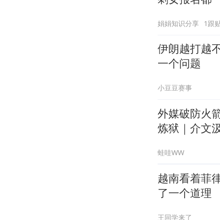
娟娟知识分享
1跟
伊朗越打越不
一个问题
小豆豆赛事
外媒破防火
炼狱｜介文汲.
蛙哇WW
越南看着菲
了一个道理
王同学来了