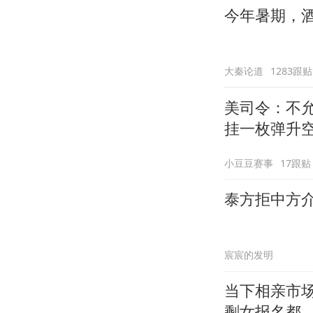
今年暑期，
大秦论道
1283跟贴
美司令：不
挂一枚弹升
小豆豆赛事
17跟贴
泰方拒中方
宸宸的发明
当下相亲市
剩女报名都