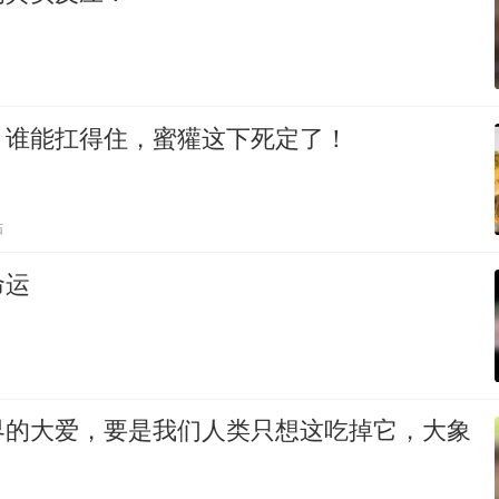
，谁能扛得住，蜜獾这下死定了！
贴
命运
界的大爱，要是我们人类只想这吃掉它，大象