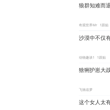
狼群知难而
奇观世界Mr
1跟贴
沙漠中不仅
动物趣谈1
1跟贴
猞猁护崽大
飞驰追梦
这个女人太