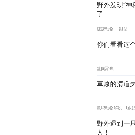
野外发现“神
了
辣辣动物
1跟贴
你们看看这
鉴闻聚焦
草原的清道
嗷呜动物解说
1跟
野外遇到一
人！