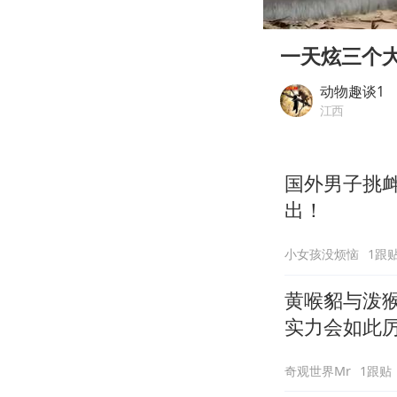
00:00
Play
一天炫三个
动物趣谈1
江西
国外男子挑
出！
小女孩没烦恼
1跟
黄喉貂与泼
实力会如此
奇观世界Mr
1跟贴