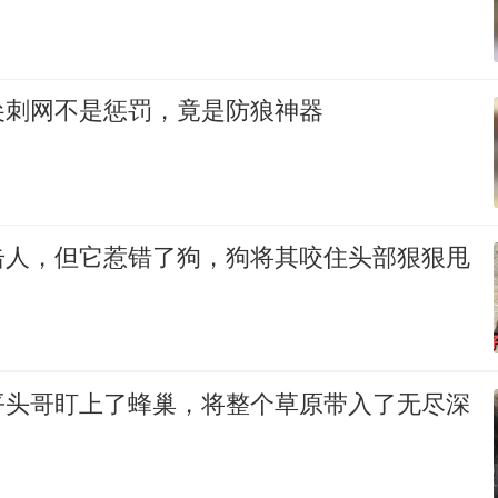
尖刺网不是惩罚，竟是防狼神器
击人，但它惹错了狗，狗将其咬住头部狠狠甩
平头哥盯上了蜂巢，将整个草原带入了无尽深