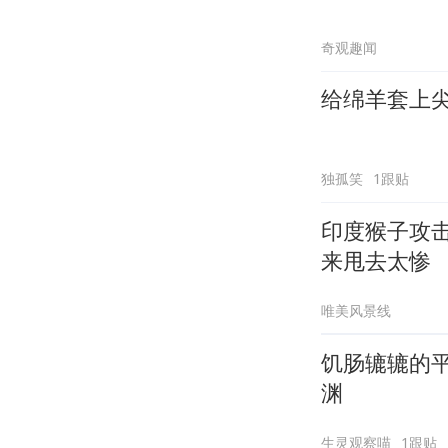
奇观趣闻
给绵羊套上
独孤笑
1跟贴
印度猴子攻
来甩去太惨
唯美风景线
饥肠辘辘的
渊
生灵观察喵
1跟贴