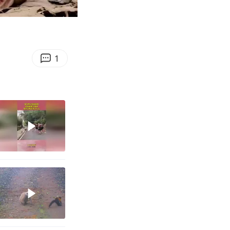
01:44
Enter
fullscreen
1