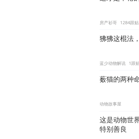
房产衫哥
1284跟贴
狒狒这棍法
蓝少动物解说
1跟
薮猫的两种
动物故事屋
这是动物世
特别善良