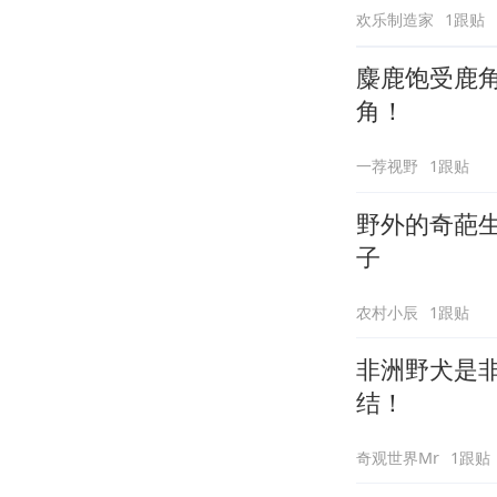
欢乐制造家
1跟贴
麋鹿饱受鹿
角！
一荐视野
1跟贴
野外的奇葩
子
农村小辰
1跟贴
非洲野犬是
结！
奇观世界Mr
1跟贴