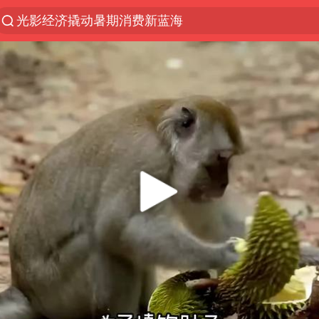
浙江上海等地有大雨或暴雨
马克·艾伦退出斯诺克中国公开赛
西湖突现狂风暴雨 游客瞬间被浇透
金饰克价一夜涨回1300元
新疆景区自驾服务费改为按车收费
“不怕六爷挂得多 就怕六爷挂一颗”
多家A股公司收到美国关税退款
直击东北超：哈尔滨vs通辽
白海豚将正面袭击贯穿浙江
视频丨中国东方电气集团原党组副书记、董事宋致远
香港宏福苑火灾或由烟头引起