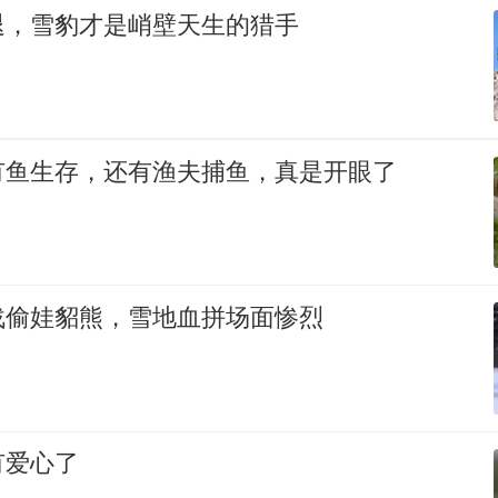
退，雪豹才是峭壁天生的猎手
有鱼生存，还有渔夫捕鱼，真是开眼了
战偷娃貂熊，雪地血拼场面惨烈
有爱心了