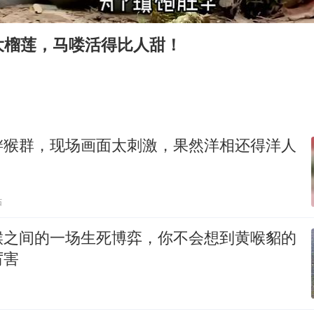
酒店回应车内过夜被收150元
几元成本的AI广告导致千万市值蒸发
大榴莲，马喽活得比人甜！
36岁男演员成景区NPC后人气爆棚
浙江台州《告全体市民书》
梁家辉百花奖演讲落泪
人民的健康、体质、幸福一脉相承
衅猴群，现场画面太刺激，果然洋相还得洋人
贴
猴之间的一场生死博弈，你不会想到黄喉貂的
厉害