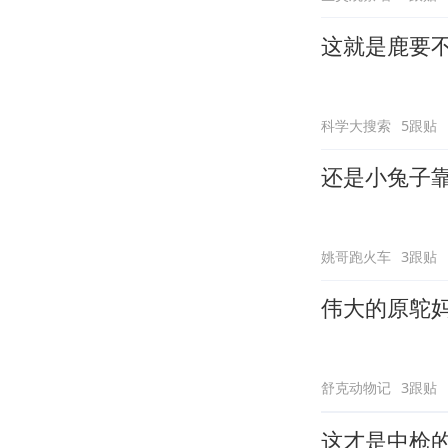
这就是鹿要
科学大搜索
5跟贴
还是小兔子
姚哥跑火车
3跟贴
伟大的原鸵
舒克动物记
3跟贴
这才是中枪