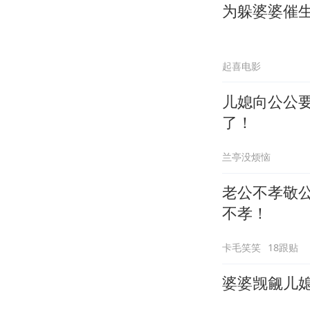
为躲婆婆催
起喜电影
儿媳向公公
了！
兰亭没烦恼
老公不孝敬
不孝！
卡毛笑笑
18跟贴
婆婆觊觎儿