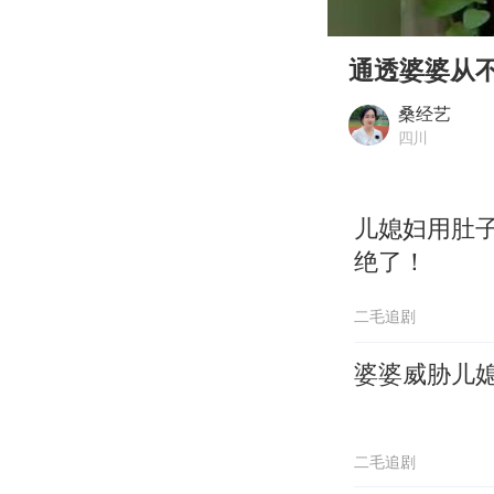
00:00
Play
通透婆婆从
桑经艺
四川
儿媳妇用肚
绝了！
二毛追剧
婆婆威胁儿
二毛追剧