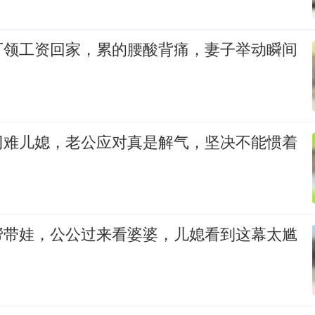
厂领工资回家，累的腰酸背痛，妻子举动瞬间
刁难儿媳，老公应对真是解气，坚决不能惯着
帮带娃，公公过来看婆婆，儿媳看到这幕太尴