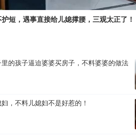
老挝国会主席赛宋蓬逝世
《欢迎来龙餐馆》口碑
不护短，遇事直接给儿媳撑腰，三观太正了！
茅台部分直营店飞天茅台提价
白海豚将正面袭击贯穿浙江
酒店回应车内过夜被收150元
黄金牛市回来了吗
子里的孩子逼迫婆婆买房子，不料婆婆的做法
杭州全市有序停课
乐享全民健身 共筑健康中国
媳妇，不料儿媳妇不是好惹的！