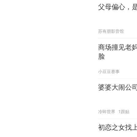
父母偏心，
苏有朋影音馆
商场撞见老
脸
小豆豆赛事
婆婆大闹公
冷眸世界
1跟贴
初恋之女找