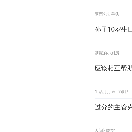
两面包夹芋头
孙子10岁生
梦妮的小厨房
应该相互帮
生活月月乐
7跟贴
过分的主管
人间闲散客