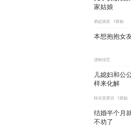
家姑娘
易起搞笑
1跟贴
本想抱抱女友
清秋综艺
儿媳妇和公
样来化解
快乐笑星坊
1跟贴
结婚半个月
不劝了