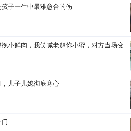
是孩子一生中最难愈合的伤
妈挽小鲜肉，我笑喊老赵你小蜜，对方当场变
司，儿子儿媳彻底寒心
上门