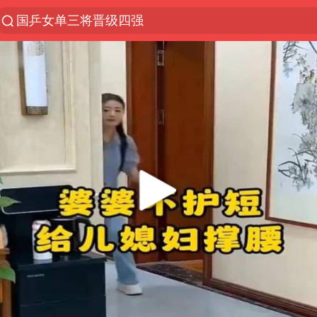
国乒女单三将晋级四强
光影经济撬动暑期消费新蓝海
马克·艾伦退出斯诺克中国公开赛
新疆优化调整景区内自驾服务费
上四休三，但降薪1000元，你接受吗？
WTT瑞典大满贯女单签表出炉
情侣平潭拍日出坠崖1死1伤
36岁男演员成景区NPC后人气爆棚
全民健身事业高质量发展
台当局重金为“台独”织“皇帝新衣”
几元成本的AI广告导致千万市值蒸发