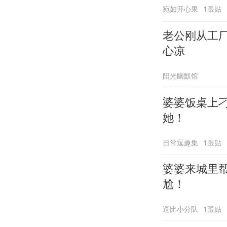
宛如开心果
1跟贴
老公刚从工
心凉
阳光幽默馆
婆婆饭桌上
她！
日常逗趣集
1跟贴
婆婆来城里
尬！
逗比小分队
1跟贴