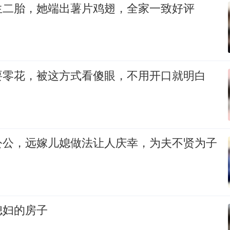
生二胎，她端出薯片鸡翅，全家一致好评
要零花，被这方式看傻眼，不用开口就明白
公公，远嫁儿媳做法让人庆幸，为夫不贤为子
媳妇的房子