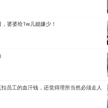
日，婆婆给1w儿媳嫌少！
助
克扣员工的血汗钱，还觉得理所当然必须走人