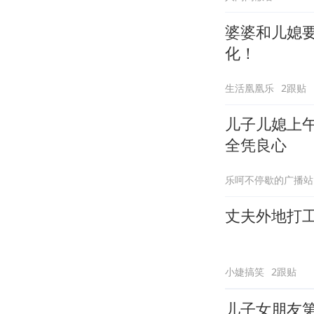
婆婆和儿媳
化！
生活凰凰乐
2跟贴
儿子儿媳上
全凭良心
乐呵不停歇的广播站
丈夫外地打
小婕搞笑
2跟贴
儿子女朋友