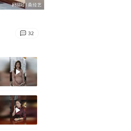
06:57
Enter
fullscreen
32