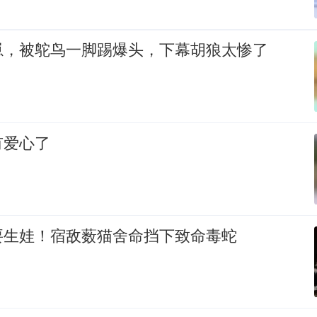
崽，被鸵鸟一脚踢爆头，下幕胡狼太惨了
有爱心了
要生娃！宿敌薮猫舍命挡下致命毒蛇