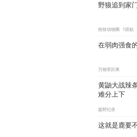
野狼追到家
牧牧动物圈
1跟贴
在弱肉强食
万物零距离
黄鼬大战辣
难分上下
森野纪录
这就是鹿要