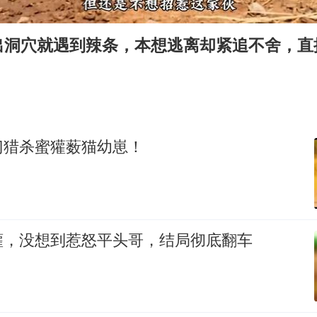
王艺迪2-4不敌张本美和止步4强
2025年小学教师减少13.19万
出洞穴就遇到辣条，本想逃离却紧追不舍，直
浙江海域将现5到8米巨浪到狂浪
泰国：高度重视中国游客旅游体验
于东来直播和胖东来核心团队开会
女子离婚后发现男方婚内与第三者育子
门猎杀蜜獾薮猫幼崽！
构建更高水平的全民健身公共服务体系
獾，没想到惹怒平头哥，结局彻底翻车