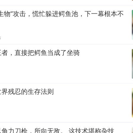
生物“攻击，慌忙躲进鳄鱼池，下一幕根本不
贴
王者，直接把鳄鱼当成了坐骑
世界残忍的生存法则
以角力刀枪，所向无敌。 这技术堪称杂技