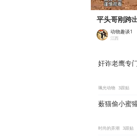
00:00
Play
平头哥刚跨
动物趣谈1
江西
奸诈老鹰专
珮光动物
3跟贴
薮猫偷小蜜
时尚的弄潮
3跟贴