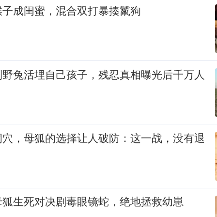
猴子成闺蜜，混合双打暴揍鬣狗
到野兔活埋自己孩子，残忍真相曝光后千万人
洞穴，母狐的选择让人破防：这一战，没有退
母狐生死对决剧毒眼镜蛇，绝地拯救幼崽