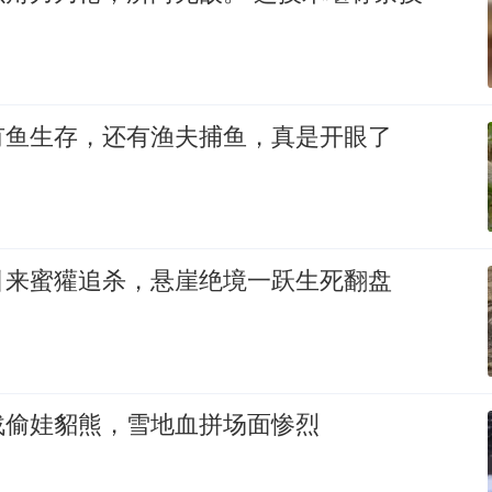
有鱼生存，还有渔夫捕鱼，真是开眼了
引来蜜獾追杀，悬崖绝境一跃生死翻盘
战偷娃貂熊，雪地血拼场面惨烈