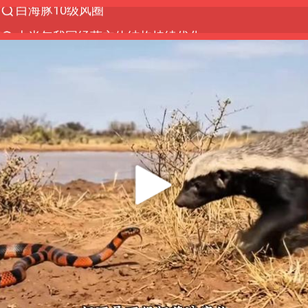
上半年我国经营主体结构持续优化
上海：5号线16号线浦江线全线停运
上海全域长途客运班次全部停运
白海豚将给京津冀带来大暴雨
王传君 《披荆斩棘》
国足U17与阿森纳决赛取消 并列冠军
上海有出现龙卷潜势
王艺迪无缘横滨赛决赛
上门女婿出轨女邻居多年被判重婚罪
以军士兵把枪口对准中国记者
泰男团前成员失踪遗体在湄南河发现