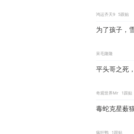
鸿运齐天9
5跟贴
为了孩子，
呆毛隆隆
平头哥之死
奇观世界Mr
1跟贴
毒蛇克星薮
疯狂鸭
1跟贴