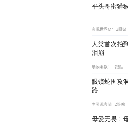
平头哥蜜獾
奇观世界Mr
2跟贴
人类首次拍
泪崩
动物趣谈1
1跟贴
眼镜蛇围攻
路
生灵观察喵
2跟贴
母爱无畏！