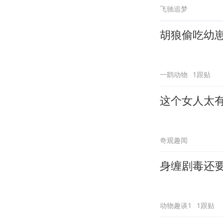
飞驰追梦
胡狼偷吃幼
一鹞动物
1跟贴
这个女人太
奇观趣闻
身缠剧毒还
动物趣谈1
1跟贴