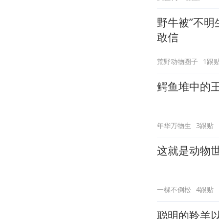
野牛被”不明
敢信
荒野动物圈子
1跟
鳄鱼堆中的
年华万物生
3跟贴
这就是动物
一棵不倒松
4跟贴
聪明的羚羊