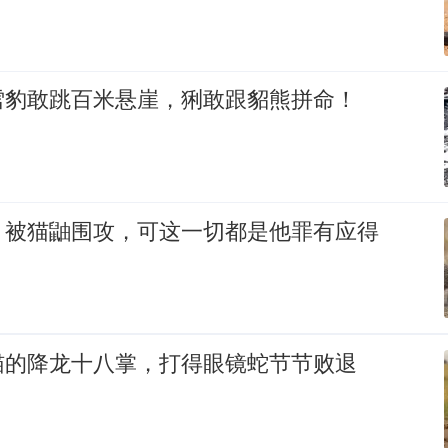
雪豹敢跳百米悬崖，猁敢跟貂熊拼命！
，被猫鼬围攻，可这一切都是他罪有应得
猫的降龙十八掌，打得眼镜蛇节节败退