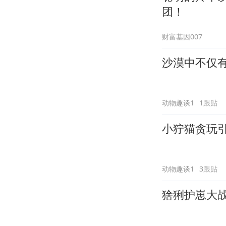
团！
财富基因007
沙漠中不仅
动物趣谈1
1跟贴
小狞猫贪玩
动物趣谈1
3跟贴
猞猁护崽大