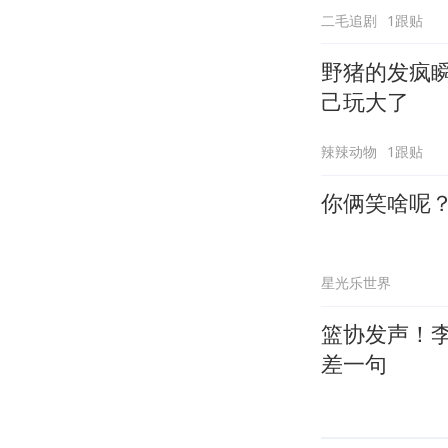
二毛追剧
1跟贴
野猪的发疯
己玩大了
辣辣动物
1跟贴
你俩笑啥呢
星光乐世界
篮协发声！
差一句