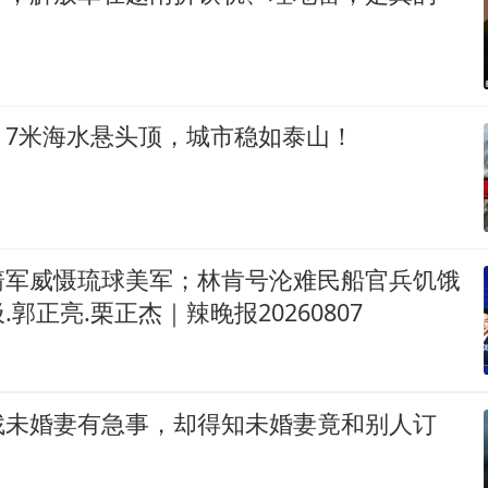
：7米海水悬头顶，城市稳如泰山！
箭军威慑琉球美军；林肯号沦难民船官兵饥饿
郭正亮.栗正杰｜辣晚报20260807
找未婚妻有急事，却得知未婚妻竟和别人订