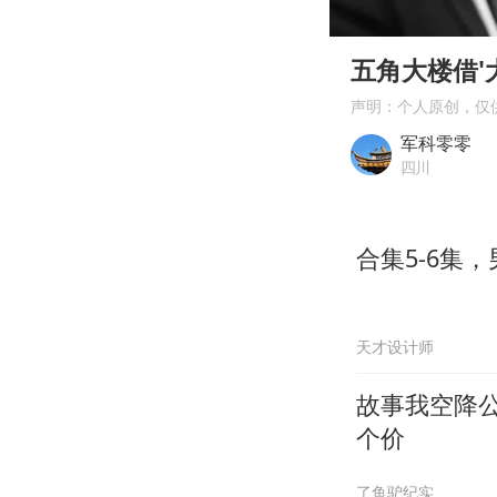
00:00
Play
五角大楼借'
声明：个人原创，仅
军科零零
四川
合集5-6集
天才设计师
故事我空降
个价
了鱼驴纪实