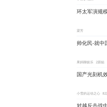
环太军演规
梁芳
帅化民-就
果妈聊娱乐
2跟贴
国产光刻机
小雪的运动之心
8
对越反击战