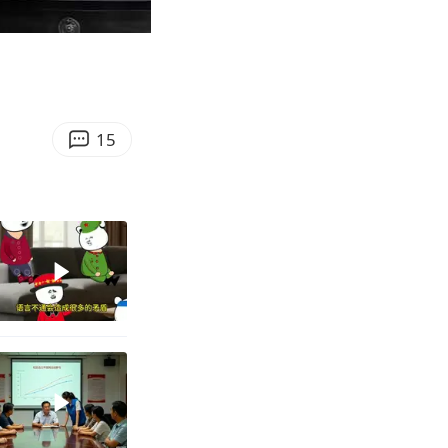
06:11
Enter
fullscreen
15