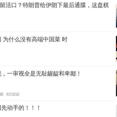
却留活口？特朗普给伊朗下最后通牒，这盘棋
 为什么没有高端中国菜 时
视，一审视全是无耻龌龊和卑鄙！
圈
925跟贴
网先动手的！！！