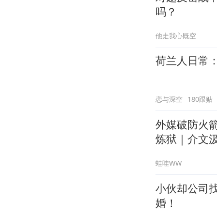
吗？
他走我心既空
荷兰人日常
恋与深空
180跟贴
外媒破防火
炼狱｜介文汲.
蛙哇WW
小伙却公司
婚！