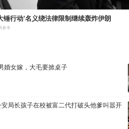
美股存储板块集体大跌
“新疆阿勒泰八月能滑雪”不实
大锤行动'名义绕法律限制继续轰炸伊朗
日本试射“战斧”导弹，国防部回应
供参考
胡彦斌韩磊 谁帮谁
胡彦斌获《歌手2026》歌王
秋天的第一杯奶茶到底有多火
，男婚女嫁，大毛要掀桌子
夯实基础开新局
公安局长孩子在校被富二代打破头他爹叫嚣开