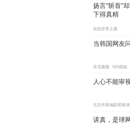
扬言“斩首”
下得真精
侃侃世界之最
当韩国网友问
呆毛隆隆
505跟贴
人心不能审
北京作家编剧肥猪满
讲真，是球