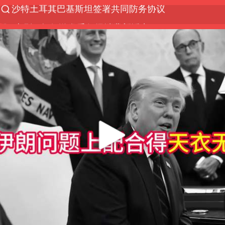
“电影+”如何激发千亿级消费新活力？
台风白海豚实时路径
泉州市委书记张毅恭被查
全球首个长时储能一体化产业园量产
四川宜宾市高县4.9级地震致1人死亡
胜宏科技：股票交易异常波动
名创优品回应女子吐槽内裤质量差
中巨芯：上半年归母净利润1405.77万元
中国女篮70-67险胜尼日利亚女篮
U17国足点球大战淘汰河床晋级决赛
国防部：中国军队坚决反制任何闹海挑衅图谋