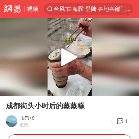
台风“白海豚”登陆 各地各部门全力应对
视频
人形机器人第一股
多地银行上调存款利率
上海地铁4条线路全线停运
白海豚路径图
宇树申购 中一签有望赚20万元
4.2平卫生间补漏注胶花1.55万
武汉3名城管协管员殴打摊主被刑拘
00:00
00:45
Play
Ent
律师谈贾冰私人饭局被偷拍
full
成都街头小时后的蒸蒸糕
男子结婚8年3个女儿都不是亲生
吱昂张
1
白海豚可深入内陆制造大范围风雨
重庆
面对面丨蔡磊：与渐冻症抗争 纵使不敌 也不屈服