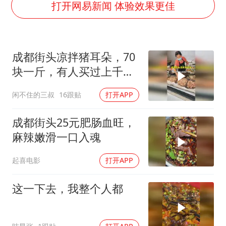
打开网易新闻 体验效果更佳
NBA传奇教练老尼尔森去世
手机真会“偷听”我们说话吗
加沙约14万栋建筑被完全摧毁
成都街头凉拌猪耳朵，70
块一斤，有人买过上千块
5万小车卖不动 微型代步车集体遇冷
的
“皋”在低处
闲不住的三叔
16跟贴
打开APP
从科技创新看开局起步的时与势
成都街头25元肥肠血旺，
麻辣嫩滑一口入魂
起喜电影
打开APP
这一下去，我整个人都