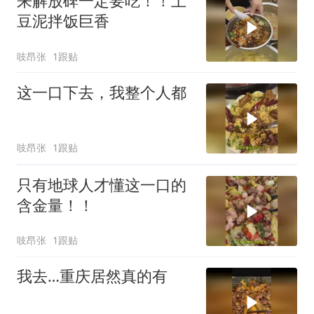
来解放碑一定要吃！！土
豆泥拌饭巨香
吱昂张
1跟贴
这一口下去，我整个人都
吱昂张
1跟贴
只有地球人才懂这一口的
含金量！！
吱昂张
1跟贴
我去…重庆居然真的有