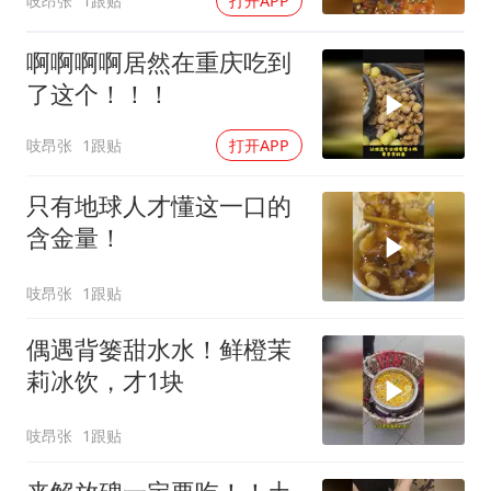
吱昂张
1跟贴
打开APP
啊啊啊啊居然在重庆吃到
了这个！！！
吱昂张
1跟贴
打开APP
只有地球人才懂这一口的
含金量！
吱昂张
1跟贴
偶遇背篓甜水水！鲜橙茉
莉冰饮，才1块
吱昂张
1跟贴