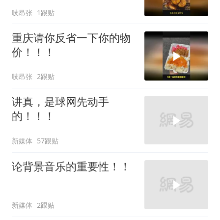
吱昂张
1跟贴
重庆请你反省一下你的物
价！！！
吱昂张
2跟贴
讲真，是球网先动手
的！！！
新媒体
57跟贴
论背景音乐的重要性！！
新媒体
2跟贴