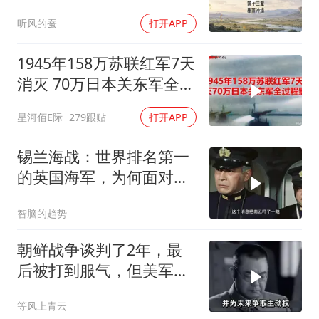
听风的蚕
打开APP
1945年158万苏联红军7天
消灭 70万日本关东军全过
程影像
星河佰E际
279跟贴
打开APP
锡兰海战：世界排名第一
的英国海军，为何面对日
军无力招架？
智脑的趋势
朝鲜战争谈判了2年，最
后被打到服气，但美军做
了多少小动作？
等风上青云