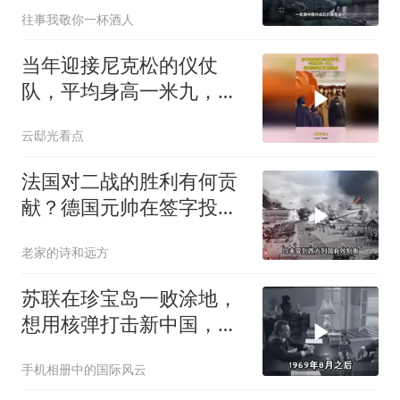
往事我敬你一杯酒人
当年迎接尼克松的仪仗
队，平均身高一米九，尼
克松回忆满满压迫感
云邸光看点
法国对二战的胜利有何贡
献？德国元帅在签字投降
时都不忘羞辱法国
老家的诗和远方
苏联在珍宝岛一败涂地，
想用核弹打击新中国，为
何取消了计划？
手机相册中的国际风云