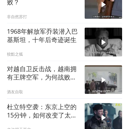
败？
非自然苏打
1968年解放军乔装潜入巴
基斯坦，十年后奇迹诞生
狡黠之狐
对越自卫反击战，越南拥
有王牌空军，为何战败也
不动用
酒友自取
杜立特空袭：东京上空的
15分钟，如何改变了太平
洋战争？