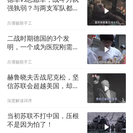
强孰弱？与两支军队都打
过仗的将领有话说
吕彏极限手工
二战时期德国的3个发
明，一个成为医院刚需，
一个让女人爱不释手！
吕彏极限手工
赫鲁晓夫舌战尼克松，坚
信苏联会超越美国，却被
亲儿子“打脸”
深度解读词序
当初苏联不打中国，压根
不是因为怕了！