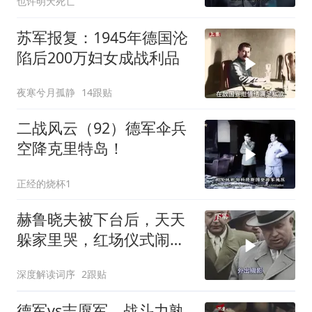
也许明天死亡
苏军报复：1945年德国沦
陷后200万妇女成战利品
夜寒兮月孤静
14跟贴
二战风云（92）德军伞兵
空降克里特岛！
正经的烧杯1
赫鲁晓夫被下台后，天天
躲家里哭，红场仪式闹出
大乌龙
深度解读词序
2跟贴
德军vs志愿军，战斗力孰