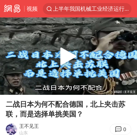
视频
上半年我国机械工业经济运行稳中有进
汪峰阻止14岁女儿买大牌
“立秋的第一杯奶茶”又爆单了
四川宜宾市高县发生4.9级地震
王力宏演唱会黄牛带观众藏匿被查获
泰国校园枪击案死亡人数升至7人
佛山通报笔试前13被淘汰后5名进体检
00:00
00:34
陕西省委书记赶赴柞水县杏坪镇
Play
Ent
full
女孩摆摊卖菌子时收到北大通知书
二战日本为何不配合德国，北上夹击苏
联，而是选择单挑美国？
公司“上四休三”但要降薪1000元
改名后的“青海拉面”店
王不见王
0
山东