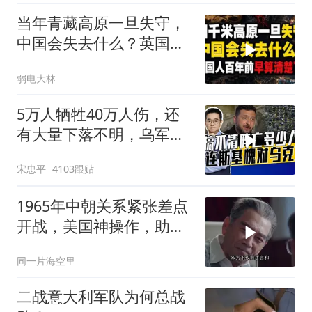
当年青藏高原一旦失守，
中国会失去什么？英国人
百年前早算清楚了
弱电大林
5万人牺牲40万人伤，还
有大量下落不明，乌军伤
亡人数难估量
宋忠平
4103跟贴
1965年中朝关系紧张差点
开战，美国神操作，助两
国化解危机
同一片海空里
二战意大利军队为何总战