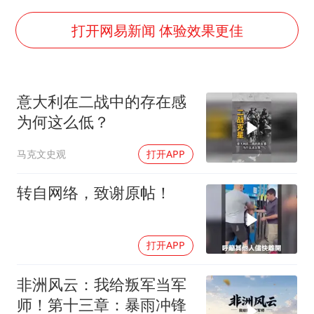
广岛核爆81周年央视播《奥本海默》
台风灿鸿未来对中国无影响
打开网易新闻 体验效果更佳
河南某医院2.33亿工程串标案细节披露
立秋的仪式感
意大利在二战中的存在感
朱雨玲晋级WTT横滨冠军赛女单八强
为何这么低？
“中国蔬菜之乡”最高温达41.8℃
马克文史观
打开APP
东方之约 相约未来
转自网络，致谢原帖！
打开APP
非洲风云：我给叛军当军
师！第十三章：暴雨冲锋