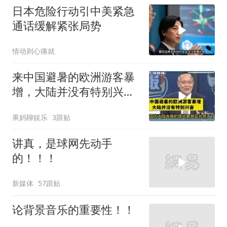
日本危险行动引中美紧急
通话缓解紧张局势
情动则心痛就
来中国避暑的欧洲游客暴
增，大陆并没有特别兴
奋！介文汲
果妈聊娱乐
3跟贴
讲真，是球网先动手
的！！！
新媒体
57跟贴
论背景音乐的重要性！！