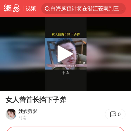
视频
白海豚预计将在浙江苍南到三门一带登陆
王艺迪2-4不敌张本美和止步4强
白海豚5次眼壁置换
王艺迪无缘横滨赛决赛
国足U17与阿森纳决赛取消 并列冠军
武契奇会见泽连斯基有何意图
上海大部迎大暴雨
00:00
01:02
“伊斯兰版北约”出现
Play
Ent
full
伯克希尔净买入约200亿美元股票
女人替首长挡下子弹
浙江海域将现5到8米巨浪到狂浪
嫂嫂剪影
0
河南
上交绝杀清华 姚明笑出表情包