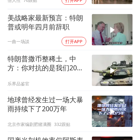
悟人性
76跟贴
打开APP
美战略家最新预言：特朗
普或明年四月前辞职
一曲一场談
打开APP
特朗普撒币整稀土，中
方：你对抗的是我们20年
的读书声
乐界品鉴官
地球曾经发生过一场大暴
雨持续下了200万年
北京作家编剧肥猪满圈
332跟贴