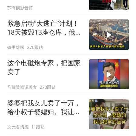
我坐上保时捷愣住
苏有朋影音馆
紧急启动“大逃亡”计划！
18天被毁13座仓库，俄电
商巨头被逼无奈，出此下
铁甲雄狮
276跟贴
策
这个电磁炮专家，把国家
卖了
马蹄烫嘴说美食
270跟贴
婆婆把我女儿卖了十万，
给小叔子娶媳妇。我让她
牢底坐穿！
次元君情感
11跟贴