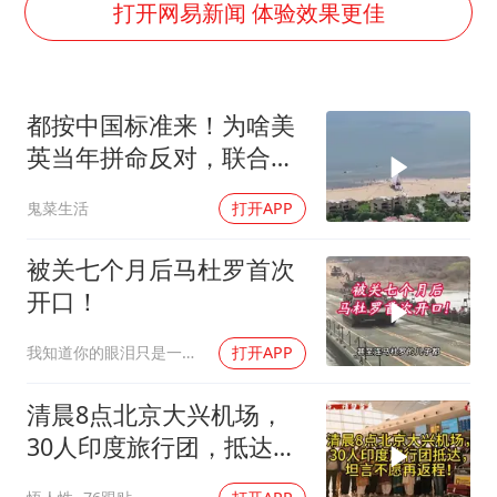
白海豚在海上打了个结
打开网易新闻 体验效果更佳
以军士兵把枪口对准中国记者
曝美下令调查弹药库存信息遭泄露事件
都按中国标准来！为啥美
银河系根本不是扁平圆盘
英当年拼命反对，联合国
谢霆锋演唱会隔空祝王菲生日快乐
反而全盘接受？
鬼菜生活
打开APP
构建更高水平的全民健身公共服务体系
被关七个月后马杜罗首次
开口！
我知道你的眼泪只是一种无奈
打开APP
清晨8点北京大兴机场，
30人印度旅行团，抵达，
坦言不愿再返程！