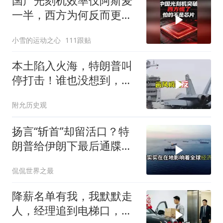
国产光刻机效率仅阿斯麦
一半，西方为何反而更
慌？
小雪的运动之心
111跟贴
本土陷入火海，特朗普叫
停打击！谁也没想到，中
方已完成南海布局
附允历史观
扬言“斩首”却留活口？特
朗普给伊朗下最后通牒，
这盘棋下得真精
侃侃世界之最
降薪名单有我，我默默走
人，经理追到电梯口，见