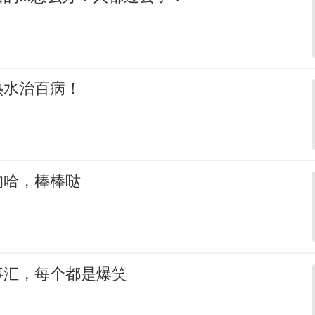
热水治百病！
的哈，棒棒哒
事汇，每个都是爆笑