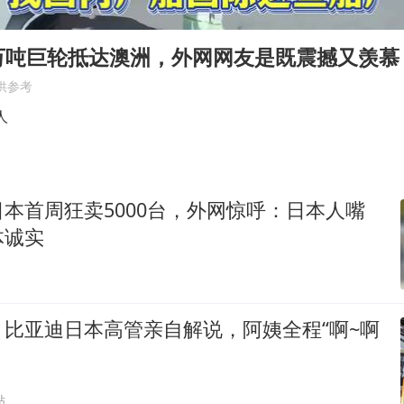
985博士后被曝在妻子孕期出轨后续
公司“上四休三”但要降薪1000元
万吨巨轮抵达澳洲，外网网友是既震撼又羡慕
OpenAI为免费用户升级GPT-5.6 Luna
供参考
47岁妈妈突然产女 26岁女儿：很震惊
人
97岁英国奶奶飞上天再破吉尼斯纪录
“中国蔬菜之乡”最高温达41.8℃
本首周狂卖5000台，外网惊呼：日本人嘴
如何把百年大党建设得更加坚强有力？
体诚实
比亚迪日本高管亲自解说，阿姨全程“啊~啊
贴