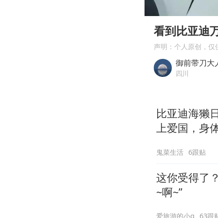
00:00
Play
看到比亚迪
声明：个人原创，仅
御前带刀大
四川
比亚迪海獭日
上爱国，身
鬼菜生活
6跟贴
这你受得了？
~啊~”
爱旅游的小g
63跟