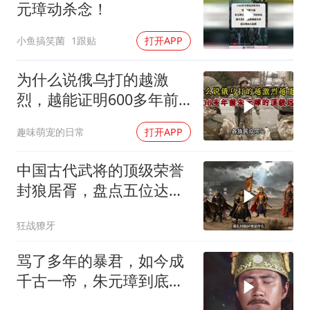
元璋动杀念！
小鱼搞笑菌
1跟贴
打开APP
为什么说俄乌打的越激
烈，越能证明600多年前
朱元璋的顶级远见！
趣味萌宠的日常
打开APP
中国古代武将的顶级荣誉
封狼居胥，盘点五位达到
封狼居胥的武将
狂战獠牙
骂了多年的暴君，如今成
千古一帝，朱元璋到底冤
不冤？