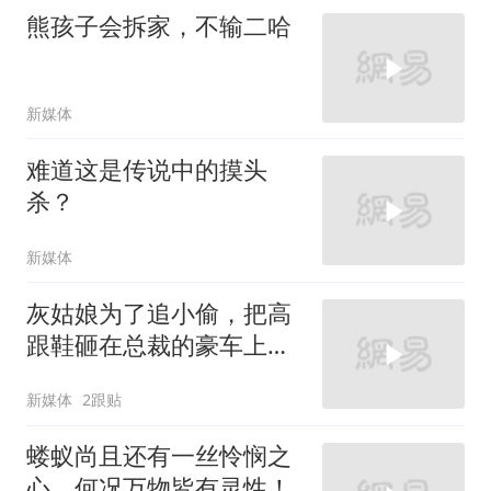
熊孩子会拆家，不输二哈
新媒体
难道这是传说中的摸头
杀？
新媒体
灰姑娘为了追小偷，把高
跟鞋砸在总裁的豪车上，
太霸气了
新媒体
2跟贴
蝼蚁尚且还有一丝怜悯之
心，何况万物皆有灵性！