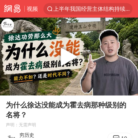
视频
上半年我国经营主体结构持续优化
俄称边境州遭乌大规模袭击已致13伤
杭州机场已取消航班388架次
于东来回应胖东来近25年老店年底关闭
浙江省委书记：该停下的坚决停下来
中国籍豪华游艇富商之子在泰国被杀
白海豚北上或致京津冀暴雨
00:00
05:09
美将每月供乌爱国者拦截导弹
Play
Ent
full
上海中心千吨“镇楼神器”摆动明显
为什么徐达没能成为霍去病那种级别的
名将？
国足U17与阿森纳决赛取消 并列冠军
声明：无需声明
10余省份将出现强风雨 局地特大暴雨
穷历史