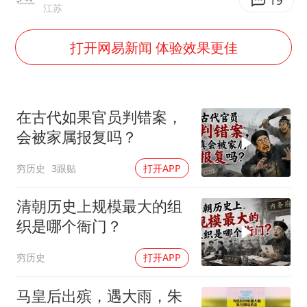
世界第1特鲁姆普斯诺克中国赛一轮游
19
江苏
新疆一婚礼线上邀请引热议
打开网易新闻 体验效果更佳
《龙餐馆》 冲奖
上门女婿出轨女邻居多年被判重婚罪
构建更高水平的全民健身公共服务体系
在古代如果官员判错案，
韩军前线部队连曝丑闻
会被家属报复吗？
奋力开创中国式现代化建设新局面
穷历史
3跟贴
打开APP
清朝历史上规模最大的组
织是哪个衙门？
穷历史
打开APP
马皇后出殡，遇大雨，朱