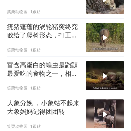
有一只活了下来
笑栗动物园
1跟贴
疣猪蓬蓬的涡轮猪突终究
败给了爬树形态，打工豹
太不讲武德了
笑栗动物园
1跟贴
富含高蛋白的蝗虫是鼩鼱
最爱吃的食物之一，相同
体现的它极易遭到反杀
笑栗动物园
1跟贴
大象分娩 ，小象站不起来
大象妈妈记得团团转
笑栗动物园
1跟贴