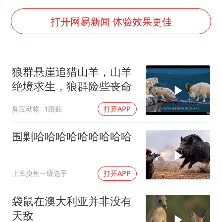
以军士兵把枪口对准中国记者
于东来直播和胖东来核心团队开会
打开网易新闻 体验效果更佳
2025年小学教师减少13.19万
泰国：高度重视中国游客旅游体验
狼群悬崖追猎山羊，山羊
王艺迪无缘横滨赛决赛
绝境求生，狼群险些丧命
上海大部迎大暴雨
臭宝动物
1跟贴
打开APP
构建更高水平的全民健身公共服务体系
围剿哈哈哈哈哈哈哈哈哈
上班摸鱼一级选手
打开APP
袋鼠在澳大利亚并非没有
天敌