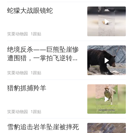
蛇獴大战眼镜蛇
笑栗动物园
1跟贴
绝境反杀——巨熊坠崖惨
遭围猎，一掌拍飞逆转战
局！
笑栗动物园
1跟贴
猎豹抓捕羚羊
笑栗动物园
1跟贴
雪豹追击岩羊坠崖被摔死