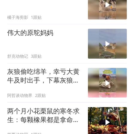
橘子海剪影
1跟贴
伟大的原鸵妈妈
舒克动物记
3跟贴
灰狼偷吃绵羊，幸亏大黄
牛及时出手，下幕灰狼想
跑也晚了
阿哲谈动物界
2跟贴
两个月小花栗鼠的寒冬求
生：每颗橡果都是拿命换
来的