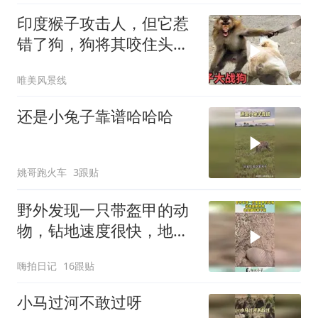
印度猴子攻击人，但它惹
错了狗，狗将其咬住头部
狠狠甩来甩去太惨
唯美风景线
还是小兔子靠谱哈哈哈
姚哥跑火车
3跟贴
野外发现一只带盔甲的动
物，钻地速度很快，地鼠
都甘拜下风！
嗨拍日记
16跟贴
小马过河不敢过呀