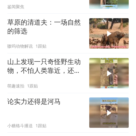
鉴闻聚焦
草原的清道夫：一场自然
的筛选
嗷呜动物解说
1跟贴
山上发现一只奇怪野生动
物，不怕人类靠近，还可
以让人摸！
萌趣速拍
1跟贴
论实力还得是河马
小糖格斗播送
1跟贴