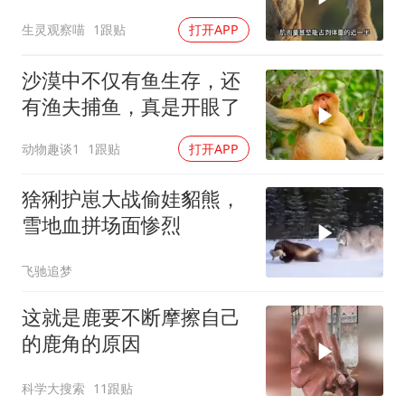
生灵观察喵
1跟贴
打开APP
沙漠中不仅有鱼生存，还
有渔夫捕鱼，真是开眼了
动物趣谈1
1跟贴
打开APP
猞猁护崽大战偷娃貂熊，
雪地血拼场面惨烈
飞驰追梦
这就是鹿要不断摩擦自己
的鹿角的原因
科学大搜索
11跟贴