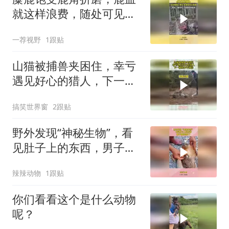
就这样浪费，随处可见脱
落鹿角！
一荐视野
1跟贴
山猫被捕兽夹困住，幸亏
遇见好心的猎人，下一幕
根本不敢信
搞笑世界窗
2跟贴
野外发现“神秘生物”，看
见肚子上的东西，男子直
接惊呆了
辣辣动物
1跟贴
你们看看这个是什么动物
呢？