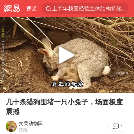
视频
上半年我国经营主体结构持续优化
上海暴雨红色预警
上海：5号线16号线浦江线全线停运
上海全域长途客运班次全部停运
周星驰母亲现身香港路演现场
王传君 《披荆斩棘》
国足U17与阿森纳决赛取消 并列冠军
00:00
05:46
上海有出现龙卷潜势
Play
Ent
full
王艺迪2-4不敌张本美和止步4强
几十条猎狗围堵一只小兔子，场面极度
震撼
上门女婿出轨女邻居多年被判重婚罪
1枚就能让航母瘫痪 轰-6J实力有多强
笑栗动物园
1
江西