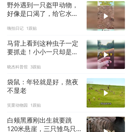
野外遇到一只盔甲动物，
好像是口渴了，给它水喝
也不怕人！
嗨拍日记
1跟贴
马背上看到这种虫子一定
要抓走！小小一只却是马
匹最大的天敌？
晓杰科普馆
3跟贴
袋鼠：年轻就是好，熬夜
不显老
笑栗动物园
1跟贴
白颊黑雁刚出生就要跳
120米悬崖，三只雏鸟只