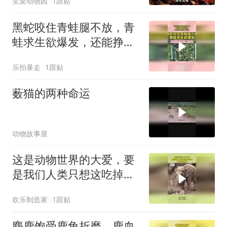
笑栗动物园
1跟贴
黑蛇咬住青蛙腿不放，青
蛙求生欲爆发，还能挣脱
蛇口逃生！
乐拍暴走
1跟贴
薮猫的两种命运
动物故事屋
这是动物世界的大爱，要
是我们人类只想这吃掉
它，大象特别善良
欢乐制造家
1跟贴
麋鹿饱受鹿角折磨，鹿血