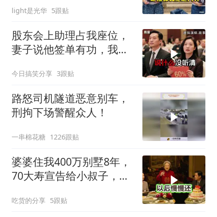
light是光华
5跟贴
股东会上助理占我座位，
妻子说他签单有功，我抛
售60%股份：董事长也让
今日搞笑分享
3跟贴
给他当
路怒司机隧道恶意别车，
刑拘下场警醒众人！
一串棉花糖
1226跟贴
婆婆住我400万别墅8年，
70大寿宣告给小叔子，
我：天没黑你做梦呢？
吃货的分享
5跟贴