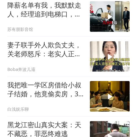
降薪名单有我，我默默走
人，经理追到电梯口，见
我坐上保时捷愣住
苏有朋影音馆
妻子联手外人欺负丈夫，
关老师怒斥：老实人正义
绝不缺席！
Boba奔波儿灞
我把唯一学区房借给小叔
子结婚，他竟偷卖房，3
天后夫妻被刑拘
白浅娱乐聊
黑龙江密山真实大案：天
不藏恶，罪恶终难逃