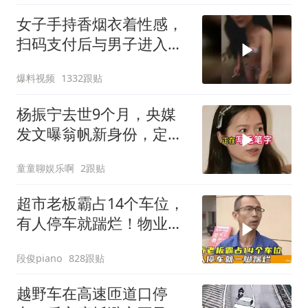
女子手持香烟衣着性感，
扫码支付后与男子进入昏
暗房间！
爆料视频
1332跟贴
杨振宁去世9个月，央媒
发文曝翁帆新身份，定居
英国传闻早有真相
童童聊娱乐啊
2跟贴
超市老板霸占14个车位，
有人停车就踹烂！物业表
示没人敢管！
段俊piano
828跟贴
越野车在高速匝道口停