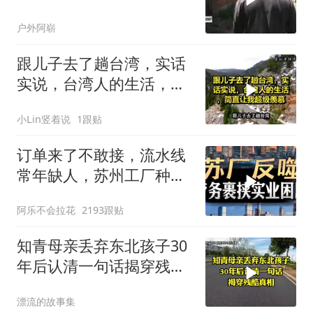
户外阿崭
跟儿子去了趟台湾，实话
实说，台湾人的生活，简
直让我超级羡慕
小Lin竖着说
1跟贴
订单来了不敢接，流水线
常年缺人，苏州工厂种下
的因，如今尝到苦
阿乐不会拉花
2193跟贴
知青母亲丢弃东北孩子30
年后认清一句话揭穿残酷
真相
漂流的故事集