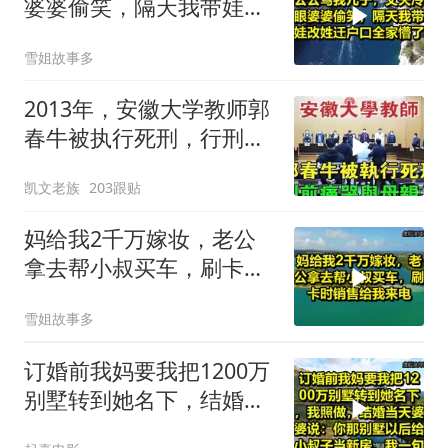
婆婆偷笑，隔天我带娃改
姓迁户口全家懵了！
雪姐故事多
2013年，安徽大学教师郭
春牛被执行死刑，行刑前
痛哭与母亲告
凯文老族
203跟贴
妈给我2千万嫁妆，老公
拿去帮小叔买车，刷卡时
销售给我来电！
雪姐故事多
订婚前我妈要我把1200万
别墅转到她名下，结婚当
天婆婆说：你那别墅给小