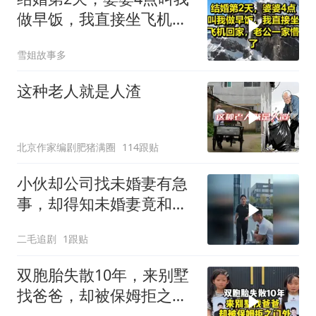
做早饭，我直接坐飞机回
家，老公一家懵了！
雪姐故事多
这种老人就是人渣
北京作家编剧肥猪满圈
114跟贴
小伙却公司找未婚妻有急
事，却得知未婚妻竟和别
人订婚！
二毛追剧
1跟贴
双胞胎失散10年，来别墅
找爸爸，却被保姆拒之门
外