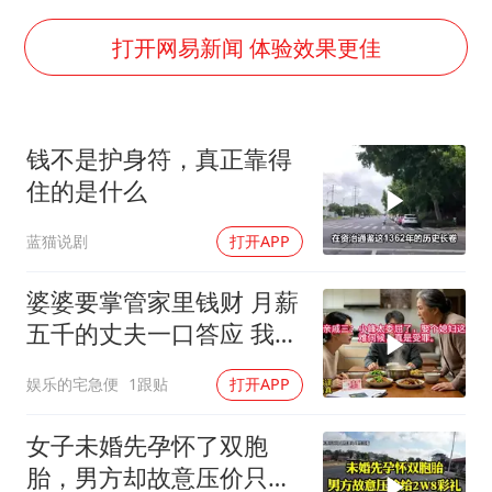
打开网易新闻 体验效果更佳
钱不是护身符，真正靠得
住的是什么
蓝猫说剧
打开APP
婆婆要掌管家里钱财 月薪
五千的丈夫一口答应 我拒
交工资卡不做饭
娱乐的宅急便
1跟贴
打开APP
女子未婚先孕怀了双胞
胎，男方却故意压价只给