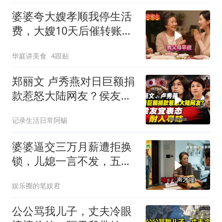
婆婆夸大嫂孝顺我停生活
费，大嫂10天后催转账，
一句话全家愣住
华庭讲美食
4跟贴
郑丽文 卢秀燕对日巨额捐
款惹怒大陆网友？侯友宜
表态耐人寻味
记录生活日常阿蜴
婆婆逼交三万月薪遭拒换
锁，儿媳一言不发，五天
后丈夫收传票
娱乐圈的笔娱君
公公骂我儿子，丈夫冷眼