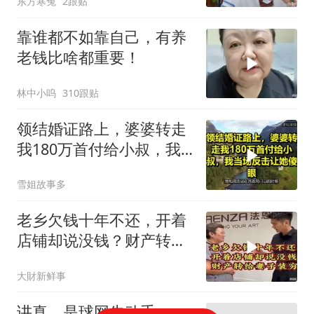
东方寒兔
2跟贴
靠谁都不如靠自己，有养
老钱比啥都重要！
林中小呜
310跟贴
领结婚证路上，婆婆转走
我180万首付给小叔，我
当场反击让她傻眼！
雪姐故事多
老乡欠钱十年不还，开着
店铺却说没钱？财产转给
妻子装穷
大財新鲜事
讲真，是球网先动手