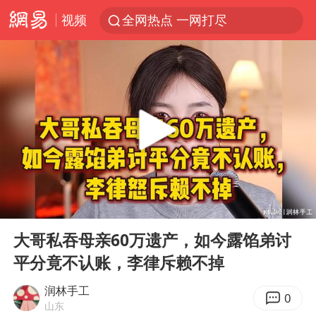
视频
全网热点 一网打尽
00:00
19:19
Play
Ent
full
大哥私吞母亲60万遗产，如今露馅弟讨
平分竟不认账，李律斥赖不掉
润林手工
0
山东