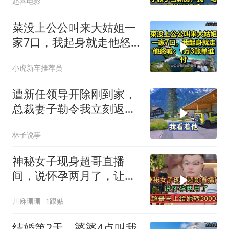
起喜电影
叔子当新房
菜没上公公叫来大姑姐一
家7口，我起身就走他怒
喊：1万3账单谁付
小虎新车推荐员
遭新任领导开除刚到家，
总裁妻子勒令我立刻返
岗，我直言她无权命令我
林子说事
神秘女子现身超哥直播
间，说怀孕两月了，让超
哥马上给她转5000元
川麻珊珊
1跟贴
结婚第2天，婆婆4点叫我