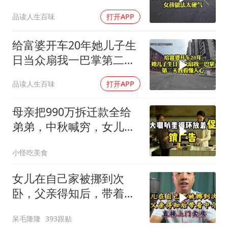
2万8彩礼
品读人生百味
打开APP
给富婆开车20年她儿子生
日当众扇我一巴掌第二天
我看懂人心
品读人生百味
打开APP
母亲把990万拆迁款全给
弟弟，中秋喊穷，女儿笑
怼：你的钱又没给我
小怪吃美食
女儿在自己家被挪到次
卧，父亲得知后，带着中
介直接上门卖房
呆毛隆隆
393跟贴