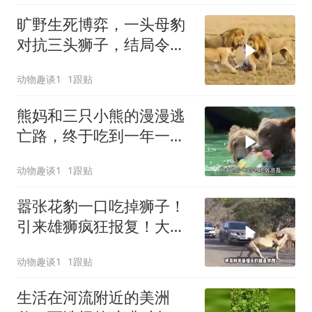
旷野生死博弈，一头母豹
对抗三头狮子，结局令人
心碎
动物趣谈1
1跟贴
熊妈和三只小熊的漫漫逃
亡路，终于吃到一年一度
的鲑鱼盛宴！
动物趣谈1
1跟贴
嚣张花豹一口吃掉狮子！
引来雄狮疯狂报复！大口
咀嚼咬穿花豹脊柱
动物趣谈1
1跟贴
生活在河流附近的美洲