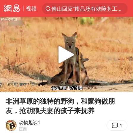
视频
佛山回应“废品场有残障务工人员”
服务提质，内需扩容有保障
李亚鹏向地铁吐血女孩捐99999元
美股收盘：道指再创历史新高
41岁女子为鼓励女儿考上985研究生
人贩子“梅姨”真名谢家梅
“老头乐”悬挂“蒙H好几个8”上路
00:00
09:40
河南：领导干部要带头休假
Play
Ent
full
被一条街帮助的“煎饼叔叔”去世
非洲草原的独特的野狗，和鬣狗做朋
友，抢胡狼夫妻的孩子来抚养
香港乐坛著名填词人黎彼得去世
男子出狱前8天被改判死缓
动物趣谈1
1
江西