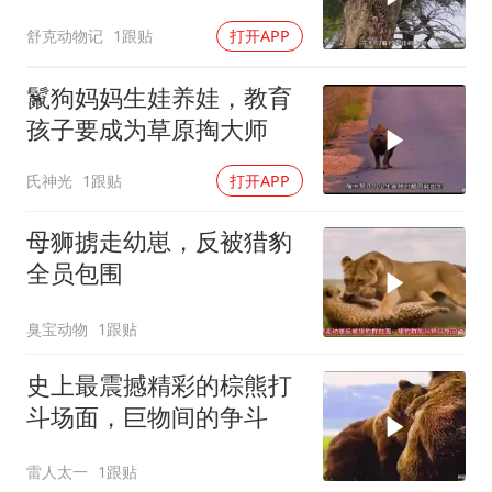
舒克动物记
1跟贴
打开APP
鬣狗妈妈生娃养娃，教育
孩子要成为草原掏大师
氏神光
1跟贴
打开APP
母狮掳走幼崽，反被猎豹
全员包围
臭宝动物
1跟贴
史上最震撼精彩的棕熊打
斗场面，巨物间的争斗
雷人太一
1跟贴