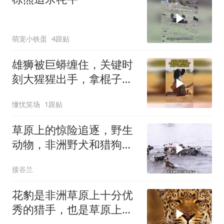
萌宠小铁蛋
4跟贴
雄狮被巨蟒缠住，关键时
刻大猩猩出手，拿棍子把
巨蟒赶走了
懂忧笑场
1跟贴
草原上的惊险追逐，野生
动物，非洲野犬和猎狗大
战！
接谷兰
花豹是非洲草原上十分优
秀的猎手，也是草原上得
情场高手