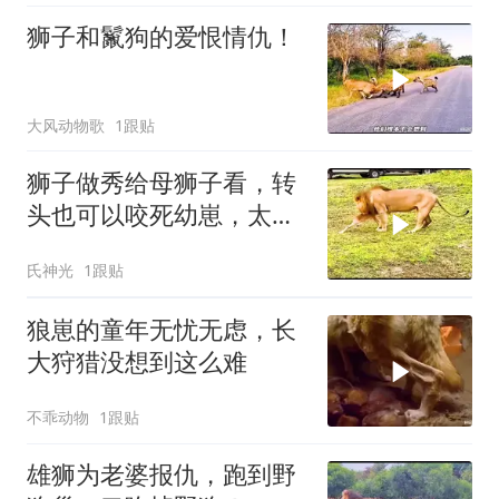
狮子和鬣狗的爱恨情仇！
大风动物歌
1跟贴
狮子做秀给母狮子看，转
头也可以咬死幼崽，太凶
狠了！
氏神光
1跟贴
狼崽的童年无忧无虑，长
大狩猎没想到这么难
不乖动物
1跟贴
雄狮为老婆报仇，跑到野