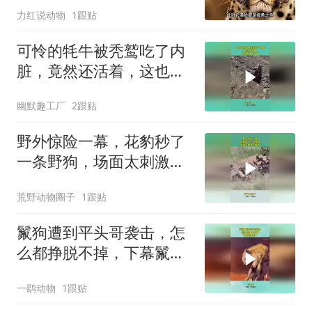
力红说动物
1跟贴
可怜的牦牛被秃鹫吃了内
脏，竟然还活着，这也太
痛苦了吧
幽默趣工厂
2跟贴
野外惊险一幕，花豹秒了
一条野狗，场面太刺激不
敢看！
荒野动物圈子
1跟贴
鬣狗遭到平头哥袭击，怎
么都挣脱不掉，下幕鬣狗
慌了
一鹞动物
1跟贴