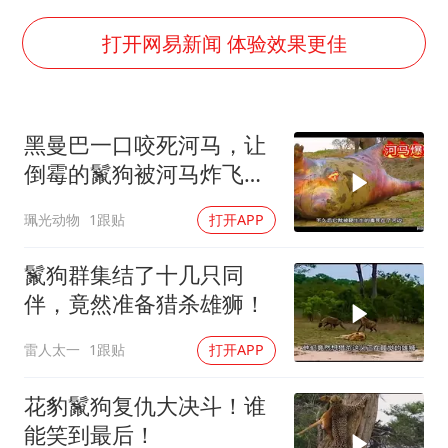
13岁少年白天写作业晚上夜市炒粉
中方公布5项对美反制措施
打开网易新闻 体验效果更佳
外交部回应日本将中国列为最大挑战
被妻子举报丈夫与情人一审获刑1年
黑曼巴一口咬死河马，让
“中国游”持续带火“中国购”
倒霉的鬣狗被河马炸飞，
你常吃的兰州拉面要改名了
太倒霉了！
珮光动物
1跟贴
打开APP
张家界中心汽车站候车厅漏水如瀑布
坚持党全面领导和党中央集中统一领导
鬣狗群集结了十几只同
伴，竟然准备猎杀雄狮！
雷人太一
1跟贴
打开APP
花豹鬣狗复仇大决斗！谁
能笑到最后！