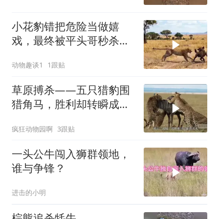
小花豹错把危险当做嬉
戏，最终被平头哥秒杀，
太惨了
动物趣谈1
1跟贴
草原搏杀——五只猎豹围
猎角马，胜利却转瞬成幻
象！
疯狂动物园啊
3跟贴
一头公牛闯入狮群领地，
谁与争锋？
进击的小明
棕熊追杀牦牛