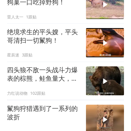
狗巢一口吃掉野狗！
雷人太一
1跟贴
绝境求生的平头嫂，平头
哥清扫一切鬣狗！
星辰迷
3跟贴
四头狼不敌一头战斗力爆
表的棕熊，鲑鱼量大，可
填饱棕熊巨大的胃
力红说动物
102跟贴
鬣狗狩猎遇到了一系列的
波折