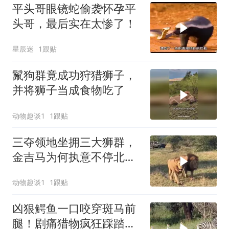
平头哥眼镜蛇偷袭怀孕平
头哥，最后实在太惨了！
星辰迷
1跟贴
鬣狗群竟成功狩猎狮子，
并将狮子当成食物吃了
动物趣谈1
1跟贴
三夺领地坐拥三大狮群，
金吉马为何执意不停北
伐？
动物趣谈1
1跟贴
凶狠鳄鱼一口咬穿斑马前
腿！剧痛猎物疯狂踩踏！