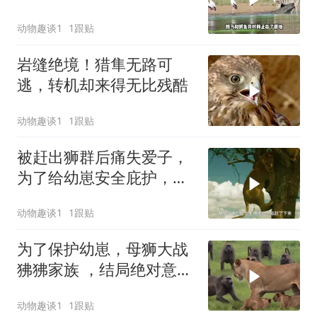
鳄鱼被迫松口放手
动物趣谈1
1跟贴
岩缝绝境！猎隼无路可
逃，转机却来得无比残酷
动物趣谈1
1跟贴
被赶出狮群后痛失爱子，
为了给幼崽安全庇护，狮
子妈妈卑微求和却遭驱
动物趣谈1
1跟贴
赶，看母狮卡丽如何用狩
猎夺回体面
为了保护幼崽，母狮大战
狒狒家族 ，结局绝对意想
不到
动物趣谈1
1跟贴