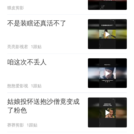
猥皮剪影
不是装瞎还真活不了
亮亮影视君
1跟贴
咱这次不丢人
憨憨爱影视
1跟贴
姑娘投怀送抱沙僧竟变成
了粉色
莽莽剪影
1跟贴