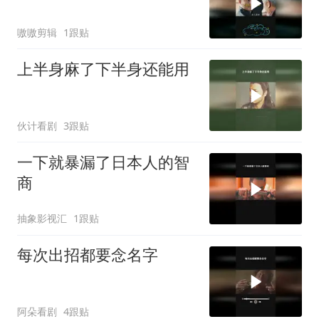
嗷嗷剪辑
1跟贴
上半身麻了下半身还能用
伙计看剧
3跟贴
一下就暴漏了日本人的智
商
抽象影视汇
1跟贴
每次出招都要念名字
阿朵看剧
4跟贴