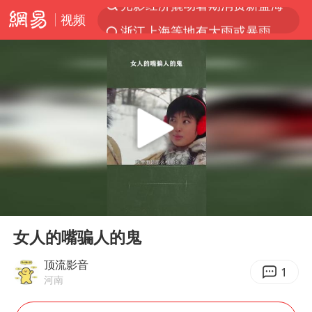
视频
浙江上海等地有大雨或暴雨
马克·艾伦退出斯诺克中国公开赛
西湖突现狂风暴雨 游客瞬间被浇透
金饰克价一夜涨回1300元
新疆景区自驾服务费改为按车收费
“不怕六爷挂得多 就怕六爷挂一颗”
多家A股公司收到美国关税退款
00:00
00:41
直击东北超：哈尔滨vs通辽
Play
Ent
full
白海豚将正面袭击贯穿浙江
女人的嘴骗人的鬼
视频丨中国东方电气集团原党组副书记、董事宋致远被查
顶流影音
1
河南
香港宏福苑火灾或由烟头引起