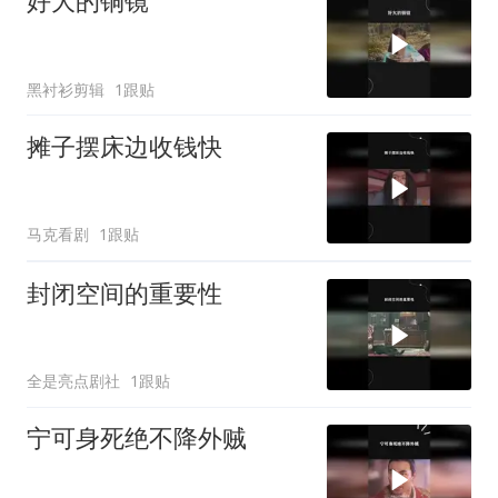
好大的铜镜
黑衬衫剪辑
1跟贴
摊子摆床边收钱快
马克看剧
1跟贴
封闭空间的重要性
全是亮点剧社
1跟贴
宁可身死绝不降外贼