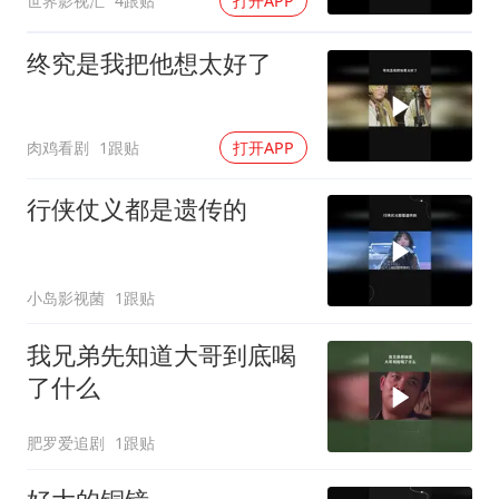
世界影视汇
4跟贴
打开APP
终究是我把他想太好了
肉鸡看剧
1跟贴
打开APP
行侠仗义都是遗传的
小岛影视菌
1跟贴
我兄弟先知道大哥到底喝
了什么
肥罗爱追剧
1跟贴