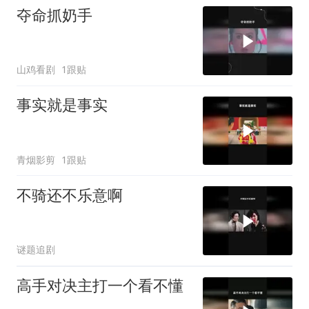
夺命抓奶手
山鸡看剧
1跟贴
事实就是事实
青烟影剪
1跟贴
不骑还不乐意啊
谜题追剧
高手对决主打一个看不懂