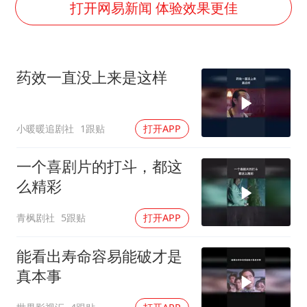
酒店回应车内过夜被收150元
打开网易新闻 体验效果更佳
几元成本的AI广告导致千万市值蒸发
36岁男演员成景区NPC后人气爆棚
药效一直没上来是这样
浙江台州《告全体市民书》
梁家辉百花奖演讲落泪
小暖暖追剧社
1跟贴
打开APP
人民的健康、体质、幸福一脉相承
一个喜剧片的打斗，都这
么精彩
青枫剧社
5跟贴
打开APP
能看出寿命容易能破才是
真本事