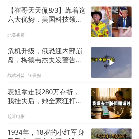
【崔哥天天侃8/3】靠着这
六大优势，美国科技领军
全世界
北美崔哥
危机升级，俄恐迎内部崩
盘，梅德韦杰夫发警告，
克宫钱袋子见底
战武科普
16跟贴
表姐拿走我280万存折，
我挂失后，她全家狂打
200个电话
起喜电影
1934年，18岁的小红军身