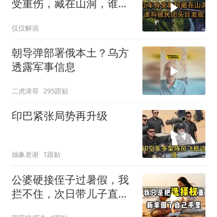
受重伤，藏在山洞，谁料
被民团头目发现
仅仅解说
朝导弹部署俄本土？乌方
透露军事信息
二虎涛哥
295跟贴
印巴紧张局势再升级
抽象老谢
1跟贴
公婆硬接侄子过暑假，我
拦不住，次日带儿子直飞
普吉岛，婆婆傻眼