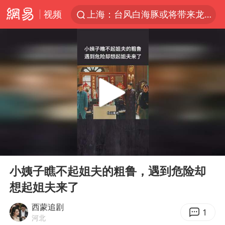
视频
上海：台风白海豚或将带来龙卷风
陈垣宇0-3张禹珍 国乒男单全军覆没
秋天的第一杯奶茶到底有多火
中巨芯：上半年归母净利润1405.77万元
四川宜宾高县4.9级地震致1死
东航：国内客票提前14天免费退改
美股存储板块集体大跌
00:00
05:44
日本试射“战斧”导弹，国防部回应
Play
Ent
full
广东雷州通报特教老师招聘违规事件
小姨子瞧不起姐夫的粗鲁，遇到危险却
想起姐夫来了
百花奖开幕式
胡彦斌韩磊 谁帮谁
西蒙追剧
1
河北