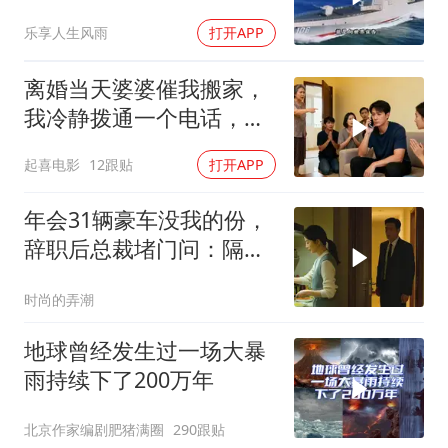
乐享人生风雨
打开APP
离婚当天婆婆催我搬家，
我冷静拨通一个电话，全
家跪求我别走
起喜电影
12跟贴
打开APP
年会31辆豪车没我的份，
辞职后总裁堵门问：隔壁
楼你买的？
时尚的弄潮
地球曾经发生过一场大暴
雨持续下了200万年
北京作家编剧肥猪满圈
290跟贴