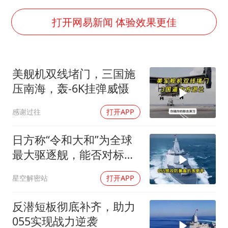
我国外贸延续良好增长态势
国防部：中国军队坚决反制任何闹海挑衅图谋
打开网易新闻 体验效果更佳
“新疆阿勒泰八月能滑雪”不实
女儿为争财产堵门阻挠父亲出殡
美舰机双线堵门，三国施
U17国足点球大战淘汰河床晋级决赛
压南海，轰-6K挂弹威慑
夯实基础开新局
感谢过往
打开APP
日方称“令和大和”为全球
最大驱逐舰，能否对标
055？不能只看纸面参数
星空解密站
打开APP
反潜短板彻底补齐，助力
055实现战力逆袭