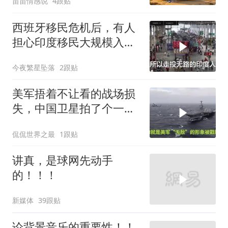
苗苗情感说
4跟贴
西班牙移民危机后，有人
担心印度移民大规模入侵
中国，这可能吗？
今夜繁星坠落
2跟贴
美军捂着不让看的战场损
失，中国卫星拍了个一清
二楚
侃侃世界之最
1跟贴
讲真，是球网先动手
的！！！
新媒体
39跟贴
论背景音乐的重要性！！