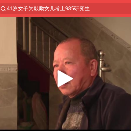
41岁女子为鼓励女儿考上985研究生
24小时不关空调 电费反而更低？
“梅姨”已是老年人 死刑或适用受限
陕西潼关强降雨引发土崖滑坡1人失联
陕西柞水突发泥石流致1死2失联
美国退回1000亿美元关税
“事业单位招聘不是人情买卖”
南大数院院长疑辞职信里写不想干了
小伙靠AI减肥 45天瘦40斤进了ICU
早田希娜挺进横滨女单16强
李亚鹏向地铁吐血女孩捐99999元