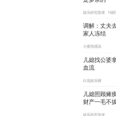
娱乐的宅急便
16跟
调解：丈夫
家人冻结
小蜜情感说
儿媳找公婆
血流
白浅娱乐聊
儿媳照顾瘫
财产一毛不
娱乐的宅急便