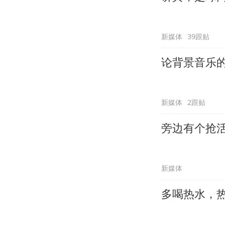
新媒体
39跟贴
论背景音乐
新媒体
2跟贴
旁边有个抢
新媒体
多喝热水，