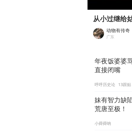
00:00
Play
从小过继给
动物有传奇
广东
年夜饭婆婆
直接闭嘴
呼呼历史论
13跟贴
妹有智力缺
荒唐至极！
小舜舜呐