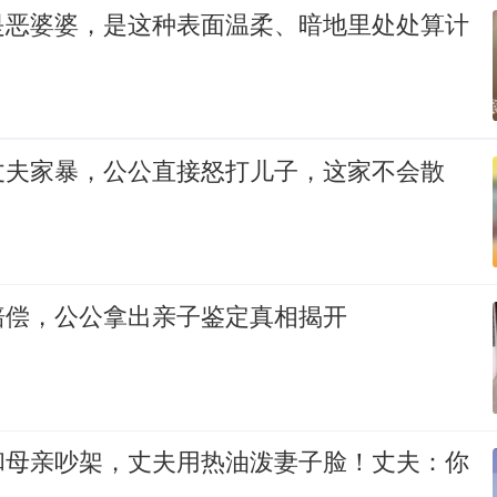
是恶婆婆，是这种表面温柔、暗地里处处算计
丈夫家暴，公公直接怒打儿子，这家不会散
赔偿，公公拿出亲子鉴定真相揭开
和母亲吵架，丈夫用热油泼妻子脸！丈夫：你