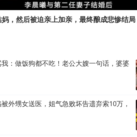
李嫣近照曝光
新华社权威快报|我国编制完成新版全月地质图
姑妈，然后被迫亲上加亲，最终酿成悲惨结局
曝张一鸣下死命令：不依赖AI蒸馏技术
余承东口误将24999元电脑报成2499
中国经济展现强大韧性和活力
骂我：做饭狗都不吃！老公大嫂一句话，婆婆
陷被外甥女送医，姐气急败坏告遗弃索10万，