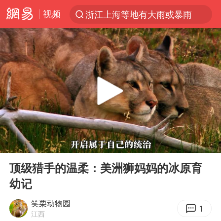
视频
浙江上海等地有大雨或暴雨
光影经济撬动暑期消费新蓝海
新疆优化调整景区内自驾服务费
“新疆的交警怎么个个像我妈”
西湖突现狂风暴雨 游客瞬间被浇透
香港正式允许“拒绝抢救”
情侣在平潭拍日出时坠崖致一死一伤
00:00
05:37
《欢迎来龙餐馆》口碑
Play
Ent
full
白海豚将正面袭击贯穿浙江
顶级猎手的温柔：美洲狮妈妈的冰原育
幼记
郑丽文：台湾从来没有“独立”过
几元成本的AI广告导致千万市值蒸发
笑栗动物园
1
江西