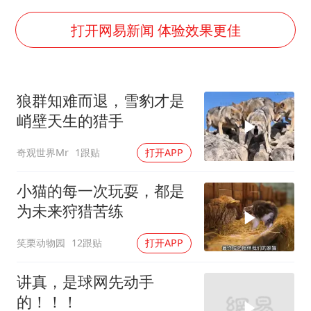
酒店回应车内过夜被收150元
商场现钱学森巨幅海报 负责人回应
打开网易新闻 体验效果更佳
杭州全市有序停课
36岁男演员成景区NPC后人气爆棚
狼群知难而退，雪豹才是
“不怕六爷挂得多 就怕六爷挂一颗”
峭壁天生的猎手
全民健身事业高质量发展
奇观世界Mr
1跟贴
打开APP
梁家辉百花奖演讲落泪
乐享全民健身 共筑健康中国
小猫的每一次玩耍，都是
为未来狩猎苦练
笑栗动物园
12跟贴
打开APP
讲真，是球网先动手
的！！！