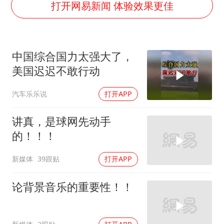
我国外贸延续良好增长态势
打开网易新闻 体验效果更佳
东航：国内客票提前14天免费退改
欧阳娜娜窦靖童好搭
中国综合国力太强大了，
中巨芯：上半年归母净利润1405.77万元
美国迟迟不敢行动
中国女篮70-67险胜尼日利亚女篮
汽车乐乐说
打开APP
“今天得有40℃了吧 为啥还不预警”
夯实基础开新局
讲真，是球网先动手
的！！！
新媒体
39跟贴
打开APP
论背景音乐的重要性！！