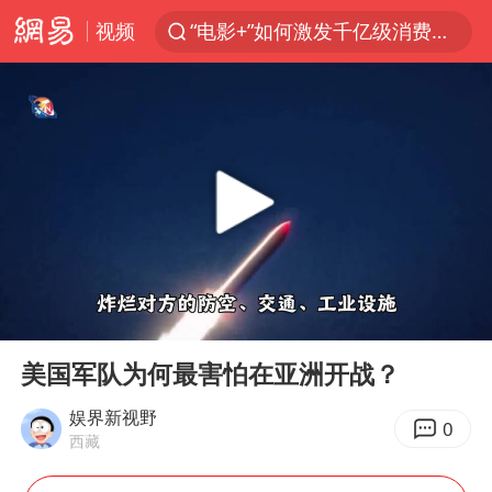
视频
“电影+”如何激发千亿级消费新活力？
泉州市委书记张毅恭被查
秘鲁和墨西哥宣布恢复外交关系
沙特土耳其巴基斯坦签署共同防务协议
中医教你一招提升气血
全球首个长时储能一体化产业园量产
四川宜宾市高县4.9级地震致1人死亡
00:00
05:33
胜宏科技：股票交易异常波动
Play
Ent
full
2名小孩玩手机低头幅度近乎折叠
美国军队为何最害怕在亚洲开战？
38岁演员求职万岁山NPC成功
娱界新视野
0
西藏
国防部：中国军队坚决反制任何闹海挑衅图谋